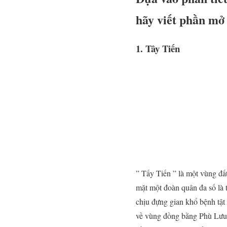
hãy viết phần mở
1. Tây Tiến
” Tấy Tiến ” là một vùng đấ
mặt một đoàn quân đa số là t
chịu đựng gian khổ bệnh tậ
về vùng đồng bằng Phù Lưu C