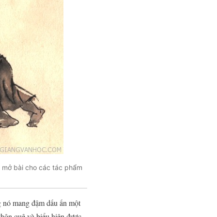
n mở bài cho các tác phẩm
ng nó mang đậm dấu ấn một
thôn quê và biểu hiện được