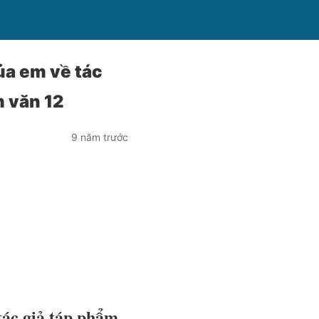
ủa em về tác
m văn 12
9 năm trước
tác giả táp phẩm,