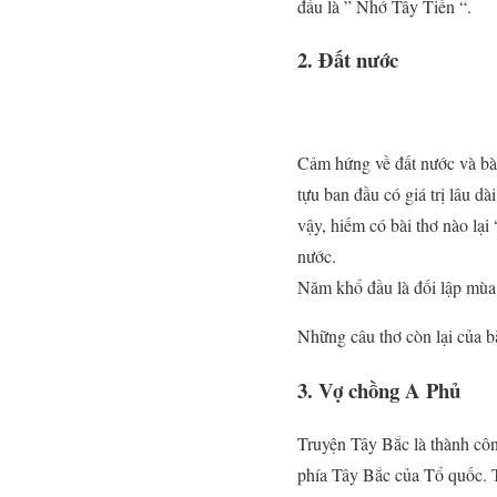
đầu là ” Nhớ Tây Tiến “.
2. Đất nước
Cảm hứng về đất nước và bài
tựu ban đầu có giá trị lâu d
vậy, hiếm có bài thơ nào lạ
nước.
Năm khổ đầu là đối lập mùa 
Những câu thơ còn lại của b
3. Vợ chồng A Phủ
Truyện Tây Bắc là thành côn
phía Tây Bắc của Tổ quốc. 