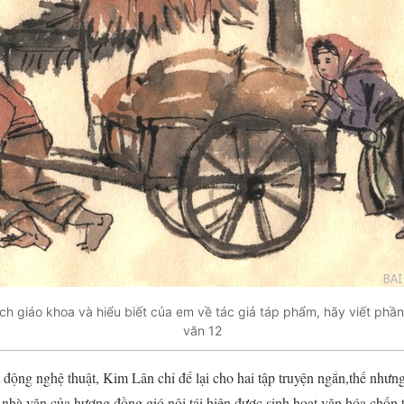
ch giáo khoa và hiểu biết của em về tác giả táp phẩm, hãy viết phầ
văn 12
động nghệ thuật, Kim Lân chỉ để lại cho hai tập truyện ngắn,thế như
nhà văn của hương đồng gió nội,tái hiện được sinh hoạt văn hóa chốn 