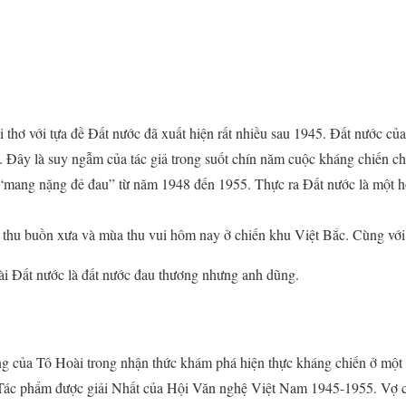
 thơ với tựa đề Đất nước đã xuất hiện rất nhiều sau 1945. Đất nước củ
ài. Đây là suy ngẫm của tác giả trong suốt chín năm cuộc kháng chiến 
i “mang nặng đẻ đau” từ năm 1948 đến 1955. Thực ra Đất nước là một h
thu buồn xưa và mùa thu vui hôm nay ở chiến khu Việt Bắc. Cùng với 
ài Đất nước là đất nước đau thương nhưng anh dũng.
g của Tô Hoài trong nhận thức khám phá hiện thực kháng chiến ở một 
Tác phẩm được giải Nhất của Hội Văn nghệ Việt Nam 1945-1955. Vợ c