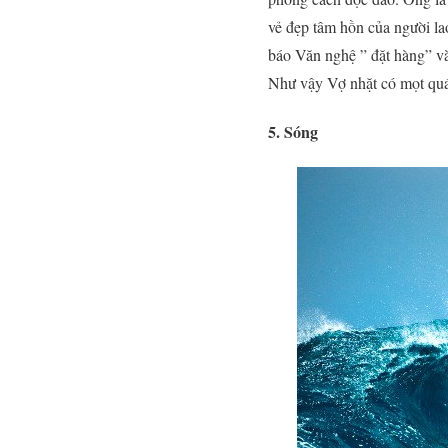
vẻ đẹp tâm hồn của người l
báo Văn nghệ ” đặt hàng” và
Như vậy Vợ nhặt có mọt quá t
5. Sóng