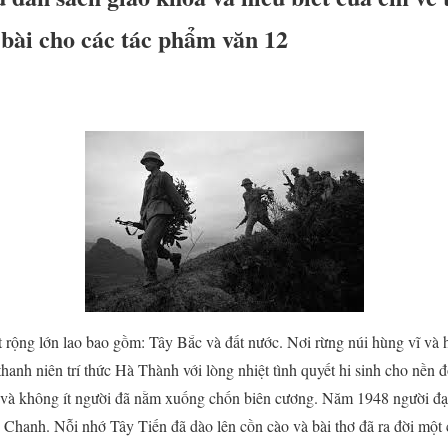
 bài cho các tác phẩm văn 12
t rộng lớn lao bao gồm: Tây Bắc và đất nước. Nơi rừng núi hùng vĩ và
hanh niên trí thức Hà Thành với lòng nhiệt tình quyết hi sinh cho nền 
t và không ít người đã nằm xuống chốn biên cương. Năm 1948 người đ
hanh. Nỗi nhớ Tây Tiến đã dào lên cồn cào và bài thơ đã ra đời một c