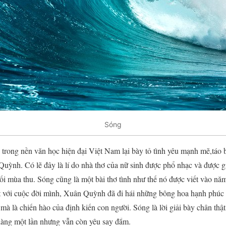
Sóng
trong nền văn học hiện đại Việt Nam lại bày tỏ tình yêu mạnh mẽ,táo
uỳnh. Có lẽ đây là lí do nhà thơ của nữ sinh được phổ nhạc và được giớ
ối mùa thu. Sóng cũng là một bài thơ tình như thế nó được viết vào nă
t với cuộc đời mình, Xuân Quỳnh đã đi hái những bông hoa hạnh phúc
 mà là chiến hào của định kiến con người. Sóng là lời giải bày chân thật
làng một lần nhưng vẫn còn yêu say đắm.