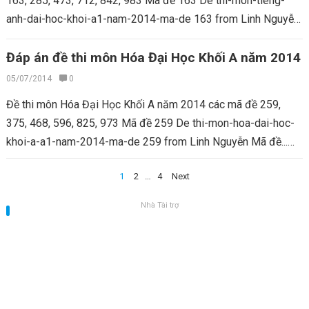
163, 285, 473, 712, 842, 983 Mã đề 163 De thi-mon-tieng-
anh-dai-hoc-khoi-a1-nam-2014-ma-de 163 from Linh Nguyễn
Mã...
Read more
Đáp án đề thi môn Hóa Đại Học Khối A năm 2014
05/07/2014
0
Đề thi môn Hóa Đại Học Khối A năm 2014 các mã đề 259,
375, 468, 596, 825, 973 Mã đề 259 De thi-mon-hoa-dai-hoc-
khoi-a-a1-nam-2014-ma-de 259 from Linh Nguyễn Mã đề...
Read more
Điều
1
2
…
4
Next
hướng
Nhà Tài trợ
bài
viết