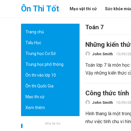
Ôn Thi Tốt
Mẹo vặt thi cử
Sức khỏe mùa
Toán 7
Trang chủ
Tiểu Học
Những kiến thức
Trung học Cơ Sở
John Smith
15/09/2
Trung học phổ thông
Toán lớp 7 là môn học 
Vậy những kiến thức cầ
Ôn thi vào lớp 10
Ôn thi Quốc Gia
Công thức tính 
Mẹo thi cử
John Smith
10/09/2
Xem thêm
Hình thang là một tro
như việc tính chu vi hìn
Nhà tài trợ