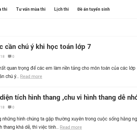
 thi
Tư vấn mùa thi
Lịch thi
Đề án tuyển sinh
 cần chú ý khi học toán lớp 7
018
0
rất quan trọng để các em làm nền tảng cho môn toán của các lớp 
n chú ý...
Read more
diện tích hình thang ,chu vi hình thang dễ nh
018
0
ng những hình chúng ta gặp thường xuyên trong cuộc sống hằng ng
h thang khá dễ, thì việc tính...
Read more