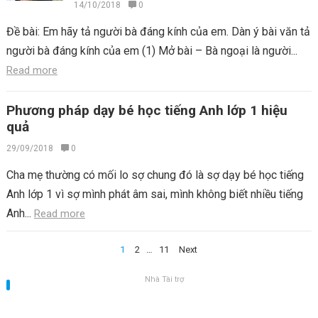
14/10/2018
0
Đề bài: Em hãy tả người bà đáng kính của em. Dàn ý bài văn tả
người bà đáng kính của em (1) Mở bài – Bà ngoại là người...
Read more
Phương pháp dạy bé học tiếng Anh lớp 1 hiệu
quả
29/09/2018
0
Cha mẹ thường có mối lo sợ chung đó là sợ dạy bé học tiếng
Anh lớp 1 vì sợ mình phát âm sai, mình không biết nhiều tiếng
Anh...
Read more
Điều
1
2
…
11
Next
hướng
Nhà Tài trợ
bài
viết