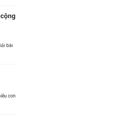
 cộng
iải bài
hiều con