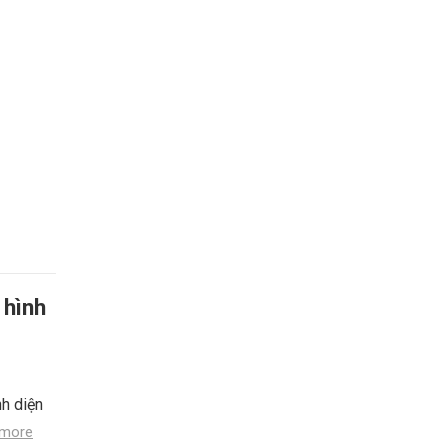
 hình
nh diện
 more