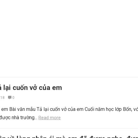
ả lại cuốn vở của em
018
0
a em Bài văn mẫu Tả lại cuốn vở của em Cuối năm học lớp Bốn, vớ
 được nhà trường...
Read more