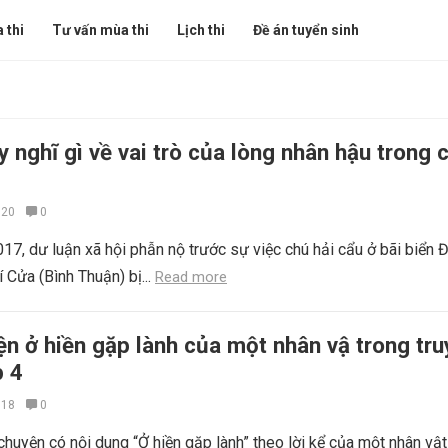
 thi
Tư vấn mùa thi
Lịch thi
Đề án tuyển sinh
 nghĩ gì về vai trò của lòng nhân hậu trong 
020
0
17, dư luận xã hội phẫn nộ trước sự việc chú hải cẩu ở bãi biển 
 Cửa (Bình Thuận) bị...
Read more
ện ở hiền gặp lành của một nhân vậ trong tru
p 4
018
0
 chuyện có nội dung “Ở hiền gặp lành” theo lời kể của một nhân vật