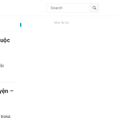
Nhà Tài trợ
cuộc
Đồi
yện –
 trong