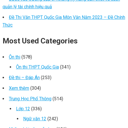
quản lý tài chính hiệu quả
Đề Thi Văn THPT Quốc Gia Môn Văn Năm 2023 – Đề Chính
Thức
Most Used Categories
Ôn thi
(578)
Ôn thi THPT Quốc Gia
(341)
Đề thi – Đáp Án
(253)
Xem thêm
(304)
Trung Học Phổ Thông
(514)
Lớp 12
(336)
Ngữ văn 12
(242)