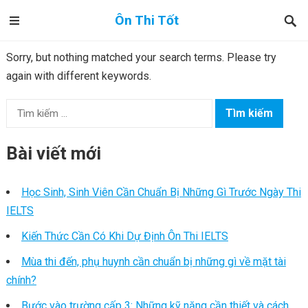
Ôn Thi Tốt
Sorry, but nothing matched your search terms. Please try
again with different keywords.
Tìm
kiếm
cho:
Bài viết mới
Học Sinh, Sinh Viên Cần Chuẩn Bị Những Gì Trước Ngày Thi
IELTS
Kiến Thức Cần Có Khi Dự Định Ôn Thi IELTS
Mùa thi đến, phụ huynh cần chuẩn bị những gì về mặt tài
chính?
Bước vào trường cấp 3: Những kỹ năng cần thiết và cách