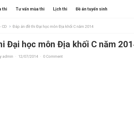
 thi
Tư vấn mùa thi
Lịch thi
Đề án tuyển sinh
- CD
Đáp án đề thi Đại học môn Địa khối C năm 2014
hi Đại học môn Địa khối C năm 20
y
admin
·
12/07/2014
·
0 Comment