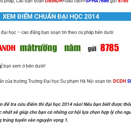
ú pháp, Các bạn soạn
DIEMDH
<dấu cách>
SPHA7686
gửi
8785
XEM ĐIỂM CHUẨN ĐẠI HỌC 2014
 đại học – cao đẳng bạn soạn tin theo cú pháp bên dưới:
g
] bạn xem ở bên dưới!
ẩn của trường Trường Đại học Sư phạm Hà Nội soạn tin:
DCDH
S
n để tra cứu điểm thi đại học 2014 nào! Nếu bạn biết được thôn
 nhất sẽ giúp cho bạn có những cơ hội lựa chọn hợp lý cho ng
 trúng tuyển vào nguyện vọng 1.