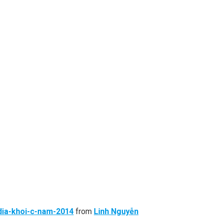
dia-khoi-c-nam-2014
from
Linh Nguyễn