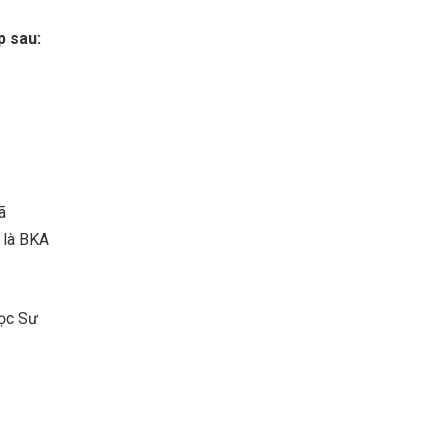
p sau:
ã
 là BKA
học Sư