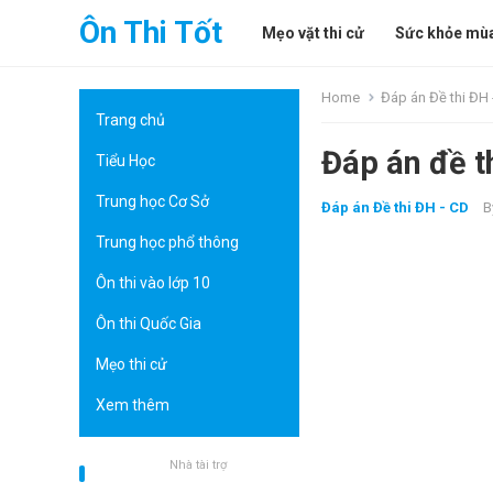
Ôn Thi Tốt
Mẹo vặt thi cử
Sức khỏe mùa
Home
Đáp án Đề thi ĐH 
Trang chủ
Đáp án đề t
Tiểu Học
Trung học Cơ Sở
Đáp án Đề thi ĐH - CD
B
Trung học phổ thông
Ôn thi vào lớp 10
Ôn thi Quốc Gia
Mẹo thi cử
Xem thêm
Nhà tài trợ