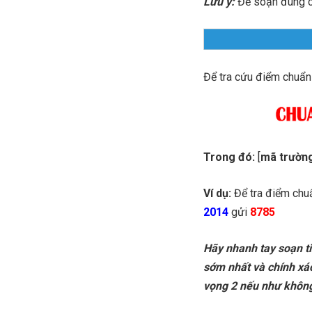
Lưu ý:
Để soạn đúng c
Để tra cứu điểm chuẩn
Trong đó:
[
mã trườn
Ví dụ:
Để tra điểm chu
2014
gửi
8785
Hãy nhanh tay soạn ti
sớm nhất và chính xác
vọng 2 nếu như không