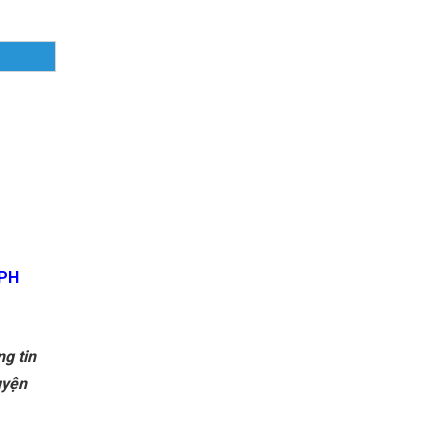
PH
g tin
uyện