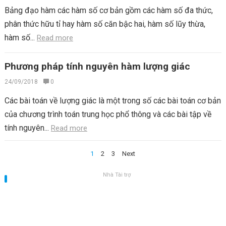
Bảng đạo hàm các hàm số cơ bản gồm các hàm số đa thức,
phân thức hữu tỉ hay hàm số căn bậc hai, hàm số lũy thừa,
hàm số...
Read more
Phương pháp tính nguyên hàm lượng giác
24/09/2018
0
Các bài toán về lượng giác là một trong số các bài toán cơ bản
của chương trình toán trung học phổ thông và các bài tập về
tính nguyên...
Read more
Điều
1
2
3
Next
hướng
Nhà Tài trợ
bài
viết