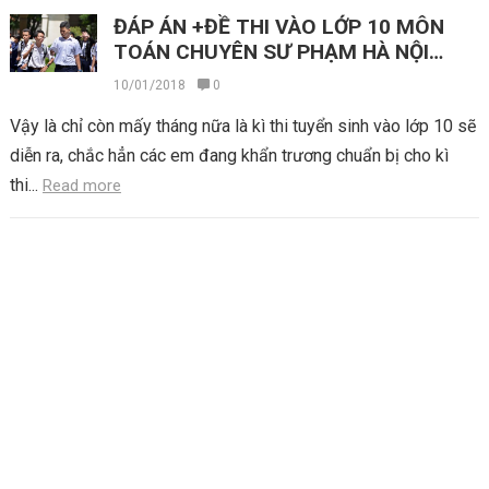
ĐÁP ÁN +ĐỀ THI VÀO LỚP 10 MÔN
TOÁN CHUYÊN SƯ PHẠM HÀ NỘI
NĂM 2017
10/01/2018
0
Vậy là chỉ còn mấy tháng nữa là kì thi tuyển sinh vào lớp 10 sẽ
diễn ra, chắc hẳn các em đang khẩn trương chuẩn bị cho kì
thi...
Read more