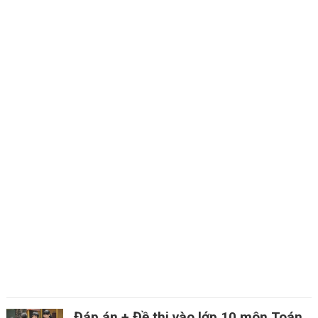
Đáp án + Đề thi vào lớp 10 môn Toán