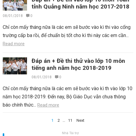
tỉnh Quảng Ninh năm học 2017-2018
08/01/2018
0
Chỉ còn mấy tháng nữa là các em sẽ bước vào kì thi vào cổng
trường cấp ba rồi, để chuẩn bị tốt cho kì thi này các em cần...
Read more
Đáp án + Đề thi thử vào lớp 10 môn
tiếng anh năm học 2018-2019
08/01/2018
0
Chỉ còn mấy tháng nữa là các em sẽ bước vào kì th vào lớp 10
năm học 2018-2019. Đến nay, Bộ Giáo Dục vẫn chưa thông
báo chính thức...
Read more
Điều
1
2
…
11
Next
hướng
Nhà Tài trợ
bài