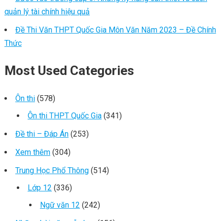
quản lý tài chính hiệu quả
Đề Thi Văn THPT Quốc Gia Môn Văn Năm 2023 – Đề Chính
Thức
Most Used Categories
Ôn thi
(578)
Ôn thi THPT Quốc Gia
(341)
Đề thi – Đáp Án
(253)
Xem thêm
(304)
Trung Học Phổ Thông
(514)
Lớp 12
(336)
Ngữ văn 12
(242)