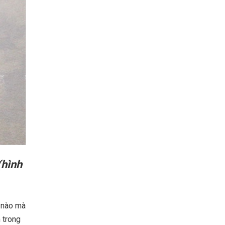
(hình
n nào mà
 trong