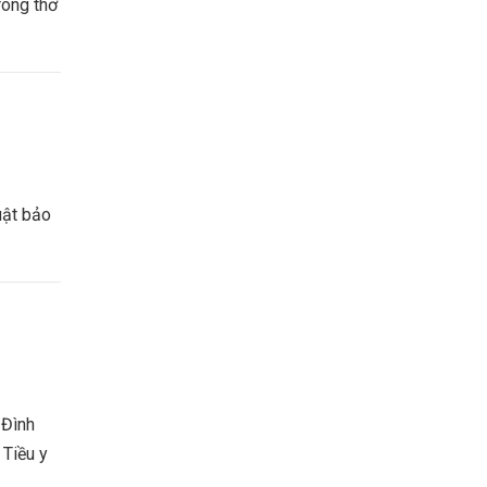
rong thơ
uật bảo
 Đình
 Tiều y