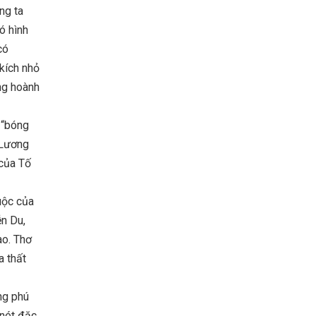
ng ta
ó hình
có
kích nhỏ
ng hoành
 “bóng
 Lương
 của Tố
uộc của
ễn Du,
ào. Thơ
a thất
ng phú
 nét đặc