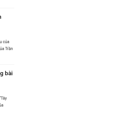
n
ếu của
của Trần
g bài
 “Tây
ủa