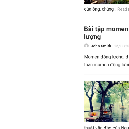
của ông, chúng...
Read 
Bài tập momen
lượng
John Smith
25/11/2
Momen động lượng, đị
toàn momen động lượng
thuật vấn đáp của Ngu