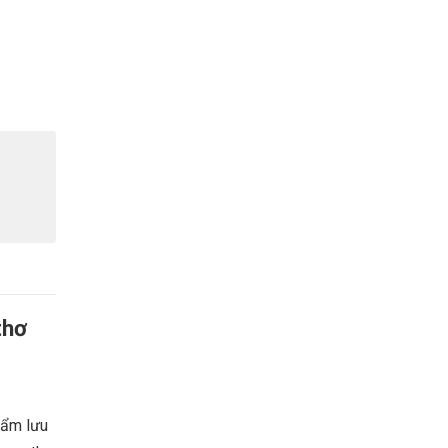
thơ
hẩm lưu