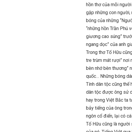
hồn thơ của mỗi người 
gặp những con người, n
bóng của những “Người
“những hồn Trần Phú v
giương cao súng” trướ
ngang dọc” của anh gi
Trong thơ Tố Hữu cũng
tre trùm mát rượi” nơi
bèn nhớ bèn thương” n
quốc… Những bóng dáng
Tính dân tộc cũng thể 
dân tộc được ông sử d
hay trong Việt Bắc ta 
bảy tiếng của ông tron
ngôn cổ điển, lại có cá
Tố Hữu cũng là người 
của nó. Tiếng Việt qu