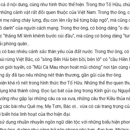
cả ở nội dung, cùng như hình thức thể hiện. Trong thơ Tố Hữu, chú
hững cảnh vật rất đỗi quen thuộc của Việt Nam. Trong thơ ông, c
 mẹ nắng cháy lưng, địu con lên rẫy bẻ từng bắp ngô”, mà cũng 
ô danh” của người cách mạng. Trong thơ ông, có bóng dáng “o du 
c “thằng Mĩ lênh khênh bước cúi đầu”, mà cũng có bóng dáng “tu
ải phóng quân…
 có bao nhiêu cảnh sắc thân yêu của đất nước. Trong thơ ông, có
 núi rừng Việt Bắc, có “sông Bến Hải bên bồi, bên lở” có “cầu Hiền
ơi giới tuyến, có “Mũi Cà Mau nhọn hoát mũi chông” nơi tận cùng
 ấy đã tạo nêu những nét thân thương, gần gũi của thơ ông.
hiện khá rõ nét trong hình thức thơ Tố Hữu. Những thể thơ quen th
ụng khá thành công. Đọc lục bát của ông trong Kính gửi cụ Nguy
tưởng như gặp lại những câu ca xa xưa, những câu thơ Kiều thủa n
g các bài như Quê mẹ, Mẹ Tơm, Bác ơi… vừa có cái trang trọng củ
i biến hóa linh hoạt của thơ hiện đại.
sử dụng nhuần nhuyễn ngôn ngữ dân tộc với những biểu hiện pho
a thơ ông, dường như càng trở nên phong phú hơn, đẹp hơn. Những