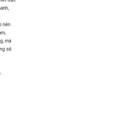
hanh,
o nên
am,
ng, mà
ông sẽ
.