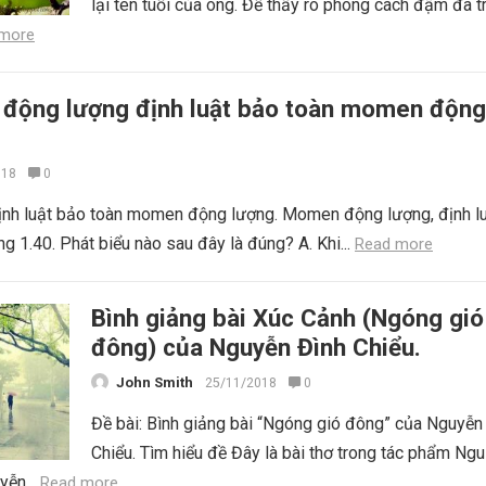
lại tên tuổi của ông. Để thấy rõ phong cách đậm đà t
more
 động lượng định luật bảo toàn momen động
018
0
nh luật bảo toàn momen động lượng. Momen động lượng, định l
 1.40. Phát biểu nào sau đây là đúng? A. Khi...
Read more
Bình giảng bài Xúc Cảnh (Ngóng gió
đông) của Nguyễn Đình Chiểu.
John Smith
25/11/2018
0
Đề bài: Bình giảng bài “Ngóng gió đông” của Nguyễn
Chiểu. Tìm hiểu đề Đây là bài thơ trong tác phẩm Ngu
yễn...
Read more