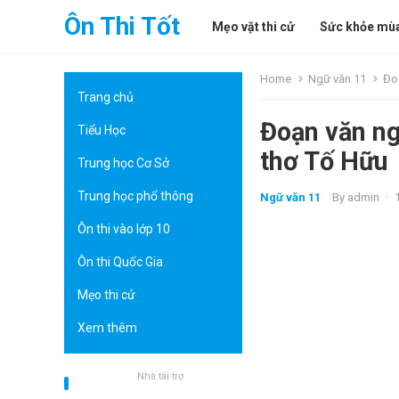
Ôn Thi Tốt
Mẹo vặt thi cử
Sức khỏe mùa
Home
Ngữ văn 11
Đo
Trang chủ
Đoạn văn ng
Tiểu Học
thơ Tố Hữu
Trung học Cơ Sở
Trung học phổ thông
Ngữ văn 11
By
admin
·
Ôn thi vào lớp 10
Ôn thi Quốc Gia
Mẹo thi cử
Xem thêm
Nhà tài trợ