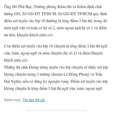
Ông Hồ Phú Bạc, Trưởng phòng Khảo thí và Kiểm định chất
lượng GD, Sở GD-ĐT TP.HCM: Sở GD-ĐT TP.HCM quy định
điểm xét tuyển vào lớp 10 thường là tổng điểm 3 bài thi, trong đó
môn ngữ văn và toán có hệ số 2, môn ngoại ngữ hệ số 1 và điểm
ưu tiên, khuyến khích (nếu có).
Còn điểm xét tuyển vào lớp 10 chuyên là tổng điểm 3 bài thi ngữ
văn, toán, ngoại ngữ và môn chuyên (hệ số 2) và điểm khuyến
khích (nếu có).
Những thí sinh không trúng tuyển vào lớp chuyên sẽ được xét lớp
không chuyên trong 2 trường chuyên Lê Hồng Phong và Trần
Đại Nghĩa, nếu có đăng ký nguyện vọng. Điểm xét tuyển vào lớp
không chuyên là tổng điểm 3 bài thi ngữ văn, toán, ngoại ngữ
Danh mục:
Tin tức thi cử