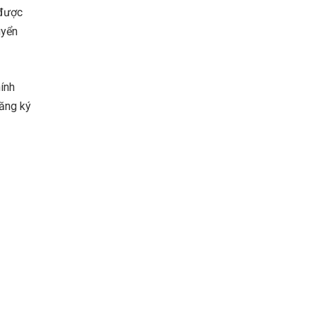
 được
uyển
ính
đăng ký