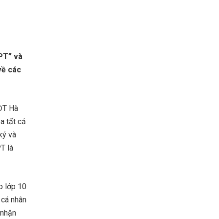
PT” và
về các
-ĐT Hà
a tất cả
ký và
T là
o lớp 10
 cá nhân
 nhận