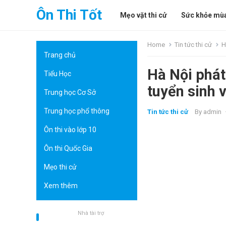
Ôn Thi Tốt
Mẹo vặt thi cử
Sức khỏe mùa
Home
Tin tức thi cử
H
Trang chủ
Hà Nội phát
Tiểu Học
tuyển sinh 
Trung học Cơ Sở
Trung học phổ thông
Tin tức thi cử
By
admin
Ôn thi vào lớp 10
Ôn thi Quốc Gia
Mẹo thi cử
Xem thêm
Nhà tài trợ