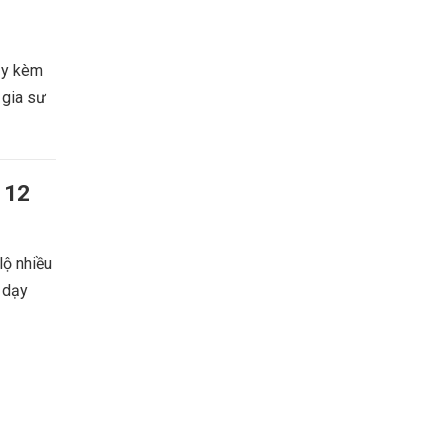
dạy kèm
 gia sư
 12
lộ nhiều
i dạy