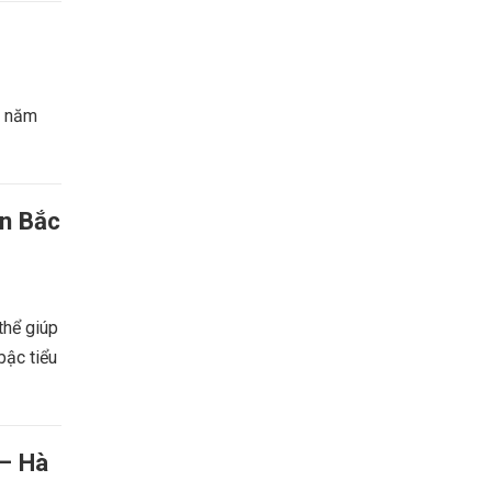
i năm
ận Bắc
thể giúp
bậc tiểu
 – Hà