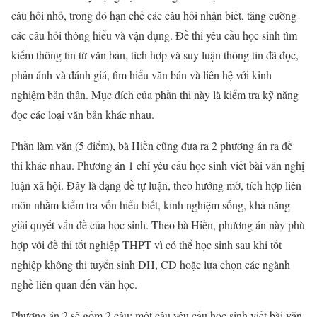
câu hỏi nhỏ, trong đó hạn chế các câu hỏi nhận biết, tăng cường
các câu hỏi thông hiểu và vận dụng. Đề thi yêu cầu học sinh tìm
kiếm thông tin từ văn bản, tích hợp và suy luận thông tin đã đọc,
phản ánh và đánh giá, tìm hiểu văn bản và liên hệ với kinh
nghiệm bản thân. Mục đích của phần thi này là kiểm tra kỹ năng
đọc các loại văn bản khác nhau.
Phần làm văn (5 điểm), bà Hiền cũng đưa ra 2 phương án ra đề
thi khác nhau. Phương án 1 chỉ yêu cầu học sinh viết bài văn nghị
luận xã hội. Đây là dạng đề tự luận, theo hướng mở, tích hợp liên
môn nhằm kiểm tra vốn hiểu biết, kinh nghiệm sống, khả năng
giải quyết vấn đề của học sinh. Theo bà Hiền, phương án này phù
hợp với đề thi tốt nghiệp THPT vì có thể học sinh sau khi tốt
nghiệp không thi tuyển sinh ĐH, CĐ hoặc lựa chọn các ngành
nghề liên quan đến văn học.
Phương án 2 sẽ gồm 2 câu: một câu yêu cầu học sinh viết bài văn