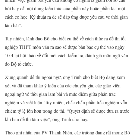
hỏi hay cắt nội dung kiến thức của phần này hoặc phần kia một
cách cơ học. Kỹ thuật ra đề sẽ đáp ứng được yêu cầu về thời gian
làm bài”.
Tuy nhiên, lãnh đạo Bộ cho biết cụ thể về cách thức ra đề thi tốt
nghiệp THPT môn văn ra sao sẽ được bàn bạc cụ thể vào ngày
10.4 tại hội thảo về đổi mới cách kiểm tra, đánh giá môn ngữ văn
do Bộ tổ chức.
Xung quanh đề thi ngoại ngữ, ông Trinh cho biết Bộ đang xem
xét và đã tham khảo ý kiến của các chuyên gia, các giáo viên
ngoại ngữ về thời gian làm bài và mức điểm giữa phần trắc
nghiệm và viết luận. Tuy nhiên, chắc chắn phần trắc nghiệm vẫn
chiếm tỷ lệ lớn hơn trong đề thi. “Quyết định sẽ được đưa ra trước
khi ban đề thi làm việc”, ông Trinh cho hay.
Theo ghi nhận của PV Thanh Niên, các trường đang rất mong Bộ