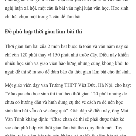
nghị luận xã hội, một câu là bài văn nghị luận văn học. Học sinh
chỉ lựa chọn một trong 2 câu để làm bài.
Đề phù hợp thời gian làm bài thi
Thời gian làm bài của 2 môn bắt buộc là toán và văn năm nay sẽ
chỉ còn 120 phút thay vì 150 phút như trước đây. Điều này khiến
nhiều học sinh và giáo viên hào hứng nhưng cũng không khỏi lo
ngại: đề thi sẽ ra sao để đảm bảo đủ thời gian làm bài cho thí sinh.
Một giáo viên dạy văn Trường THPT Việt Đức, Hà Nội, cho hay:
“Vừa qua cho học sinh thi thử theo thời gian 120 phút nhưng do
chưa có hướng dẫn và hình dung cụ thể về cách ra đề nên học
sinh làm bài vẫn có vẻ căng quá”. Giải đáp về điều này, ông Mai
Văn Trinh khẳng định: “Chắc chắn đề thi sẽ phải được thiết kế
sao cho phù hợp với thời gian làm bài theo quy định mới. Tuy
nhiên, việc giảm bớt yêu cầu không có nghĩa là giảm bớt số câu