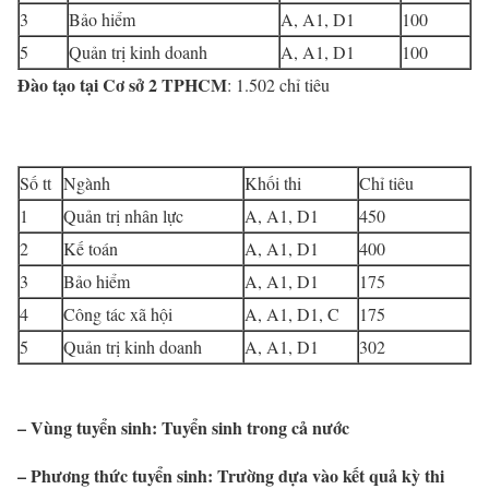
3
Bảo hiểm
A, A1, D1
100
5
Quản trị kinh doanh
A, A1, D1
100
Đào tạo tại Cơ sở 2 TPHCM
: 1.502 chỉ tiêu
Số tt
Ngành
Khối thi
Chỉ tiêu
1
Quản trị nhân lực
A, A1, D1
450
2
Kế toán
A, A1, D1
400
3
Bảo hiểm
A, A1, D1
175
4
Công tác xã hội
A, A1, D1, C
175
5
Quản trị kinh doanh
A, A1, D1
302
– Vùng tuyển sinh: Tuyển sinh trong cả nước
– Phương thức tuyển sinh: Trường dựa vào kết quả kỳ thi