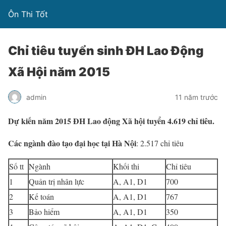
Ôn Thi Tốt
Chỉ tiêu tuyển sinh ĐH Lao Động
Xã Hội năm 2015
admin
11 năm trước
Dự kiến năm 2015 ĐH Lao động Xã hội tuyển 4.619 chỉ tiêu.
Các ngành đào tạo đại học tại Hà Nội
: 2.517 chỉ tiêu
Số tt
Ngành
Khối thi
Chỉ tiêu
1
Quản trị nhân lực
A, A1, D1
700
2
Kế toán
A, A1, D1
767
3
Bảo hiểm
A, A1, D1
350