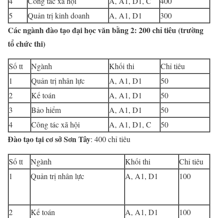
4
Công tác xã hội
A, A1, D1, C
400
5
Quản trị kinh doanh
A, A1, D1
300
Các ngành đào tạo đại học văn bằng 2: 200 chỉ tiêu (trường
tổ chức thi)
Số tt
Ngành
Khối thi
Chỉ tiêu
1
Quản trị nhân lực
A, A1, D1
50
2
Kế toán
A, A1, D1
50
3
Bảo hiểm
A, A1, D1
50
4
Công tác xã hội
A, A1, D1, C
50
Đào tạo tại cơ sở Sơn Tây
: 400 chỉ tiêu
Số tt
Ngành
Khối thi
Chỉ tiêu
1
Quản trị nhân lực
A, A1, D1
100
2
Kế toán
A, A1, D1
100