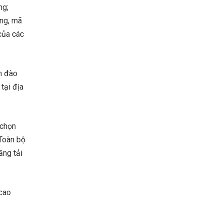
ng;
ờng, mã
 của các
nh đào
tại địa
 chọn
 Toàn bộ
ăng tải
 cao