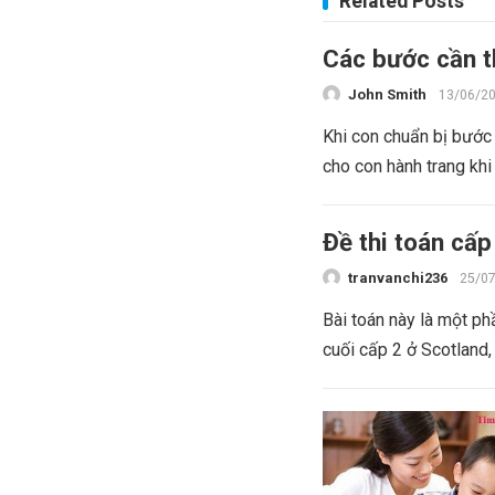
Related Posts
Các bước cần th
John Smith
13/06/2
Khi con chuẩn bị bước 
cho con hành trang khi
Đề thi toán cấp
tranvanchi236
25/0
Bài toán này là một ph
cuối cấp 2 ở Scotland,