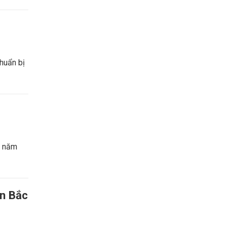
huẩn bị
i năm
ận Bắc