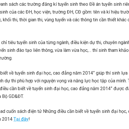
nh sách các trường đăng kí tuyển sinh theo Đề án tuyển sinh riê
sinh của các ĐH, học viện, trường ĐH, CĐ gồm: tên và kí hiệu trư
khối thi, thời gian thi, vùng tuyển và các thông tin cần thiết khác
ề chỉ tiêu tuyển sinh của từng ngành, điều kiện dự thi, chuyên ngà
yển sinh đào tạo liên thông, vừa làm vừa học,… thí sinh tham khảo 
trường.
iết về tuyển sinh đại học, cao đẳng năm 2014” giúp thí sinh lựa
ành dự thi phù hợp với nguyện vọng và năng lực học tập của mình.
điều cần biết về tuyển sinh đại học, cao đẳng năm 2014” được đ
ủa Bộ GD&ĐT.
ad cuốn sách điện tử Những điều cần biết về tuyển sinh đại học,
ăm 2014
Tại đây
!