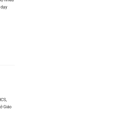
i dạy
HCS,
Sở Giáo