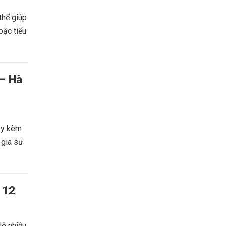
thể giúp
bậc tiểu
 – Hà
dạy kèm
 gia sư
 12
lộ nhiều