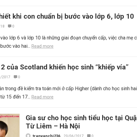
iết khi con chuẩn bị bước vào lớp 6, lớp 10
018
0
vào lớp 6 và lớp 10 là những giai đoạn chuyển cấp, việc cha mẹ c
 bước vào hai...
Read more
 2 của Scotland khiến học sinh “khiếp vía”
7/2017
0
ần trong đề kiểm tra toán mới ở cấp Higher (dành cho học sinh ha
 từ 15 đến 17...
Read more
Gia sư cho học sinh tiểu học tại Qu
Từ Liêm – Hà Nội
tranvanchi236
20/06/2017
0