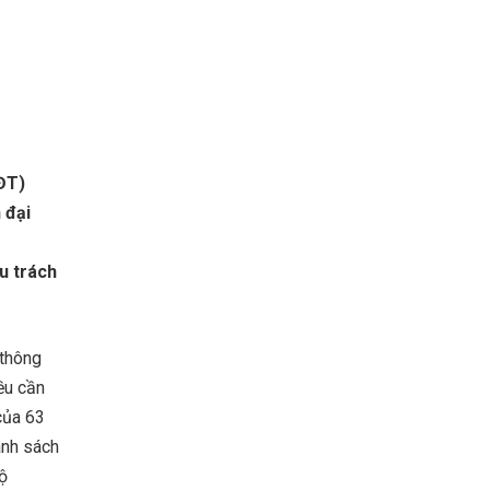
ĐT)
 đại
u trách
 thông
ều cần
 của 63
Danh sách
ộ