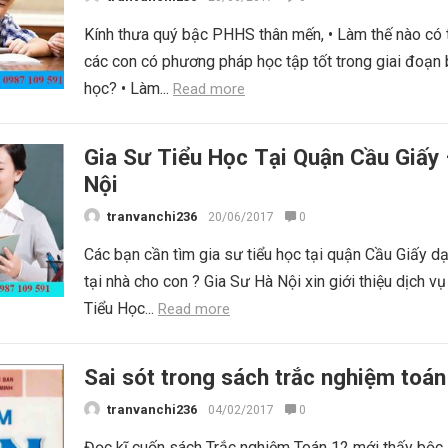
Kính thưa quý bậc PHHS thân mến, • Làm thế nào có 
các con có phương pháp học tập tốt trong giai đoạn 
học? • Làm...
Read more
Gia Sư Tiểu Học Tại Quận Cầu Giấy
Nội
tranvanchi236
20/06/2017
0
Các bạn cần tìm gia sư tiểu học tại quận Cầu Giấy 
tại nhà cho con ? Gia Sư Hà Nội xin giới thiệu dịch vụ
Tiểu Học...
Read more
Sai sót trong sách trắc nghiệm toán
tranvanchi236
04/02/2017
0
Đọc kĩ cuốn sách Trắc nghiệm Toán 12 mới thấy bộc 