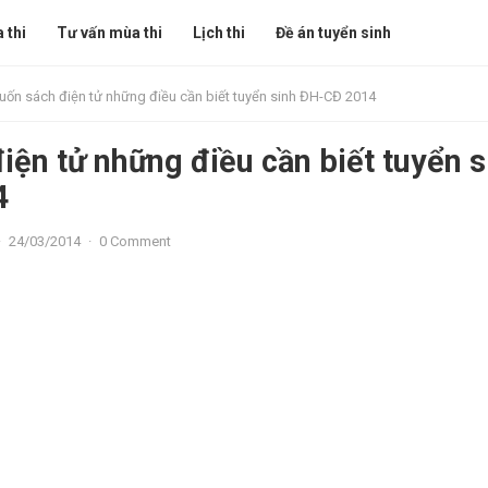
 thi
Tư vấn mùa thi
Lịch thi
Đề án tuyển sinh
uốn sách điện tử những điều cần biết tuyển sinh ĐH-CĐ 2014
iện tử những điều cần biết tuyển s
4
·
24/03/2014
·
0 Comment