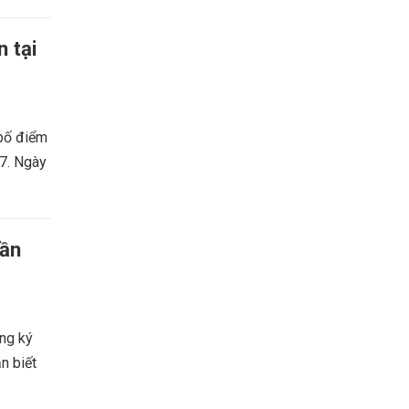
 tại
bố điểm
7. Ngày
cần
ng ký
n biết