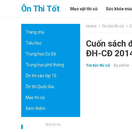
Ôn Thi Tốt
Mẹo vặt thi cử
Sức khỏe mùa
Home
Tin tức thi cử
C
Trang chủ
Cuốn sách đ
Tiểu Học
ĐH-CĐ 201
Trung học Cơ Sở
Trung học phổ thông
Tin tức thi cử
By
admin
Ôn thi vào lớp 10
Ôn thi Quốc Gia
Mẹo thi cử
Xem thêm
Nhà tài trợ