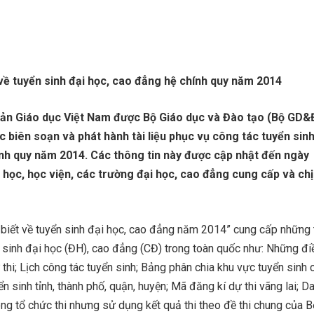
về tuyển sinh đại học, cao đẳng hệ chính quy năm 2014
ản Giáo dục Việt Nam được Bộ Giáo dục và Đào tạo (Bộ GD&
c biên soạn và phát hành tài liệu phục vụ công tác tuyển sinh
nh quy năm 2014. Các thông tin này được cập nhật đến ngày
 học, học viện, các trường đại học, cao đẳng cung cấp và chị
biết về tuyển sinh đại học, cao đẳng năm 2014” cung cấp những
n sinh đại học (ĐH), cao đẳng (CĐ) trong toàn quốc như: Những đi
ự thi; Lịch công tác tuyển sinh; Bảng phân chia khu vực tuyển sinh
ển sinh tỉnh, thành phố, quận, huyện; Mã đăng kí dự thi vãng lai; 
ng tổ chức thi nhưng sử dụng kết quả thi theo đề thi chung của B