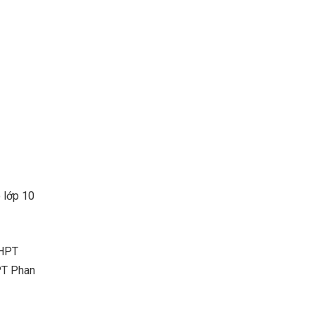
 lớp 10
THPT
PT Phan