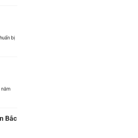
huẩn bị
i năm
ận Bắc