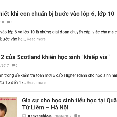
iết khi con chuẩn bị bước vào lớp 6, lớp 10
018
0
vào lớp 6 và lớp 10 là những giai đoạn chuyển cấp, việc cha mẹ c
 bước vào hai...
Read more
 2 của Scotland khiến học sinh “khiếp vía”
7/2017
0
ần trong đề kiểm tra toán mới ở cấp Higher (dành cho học sinh ha
 từ 15 đến 17...
Read more
Gia sư cho học sinh tiểu học tại Qu
Từ Liêm – Hà Nội
tranvanchi236
20/06/2017
0