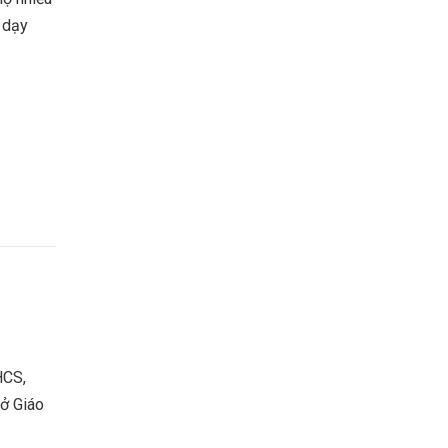
i dạy
HCS,
Sở Giáo