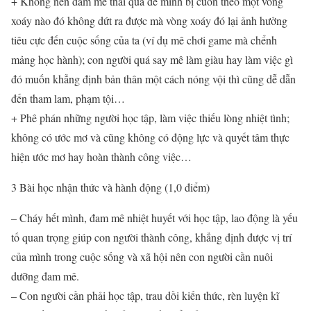
+ Không nên đam mê thái quá để mình bị cuốn theo một vòng
xoáy nào đó không dứt ra được mà vòng xoáy đó lại ảnh hưởng
tiêu cực đến cuộc sống của ta (ví dụ mê chơi game mà chểnh
mảng học hành); con người quá say mê làm giàu hay làm việc gì
đó muốn khẳng định bản thân một cách nóng vội thì cũng dễ dẫn
đến tham lam, phạm tội…
+ Phê phán những người học tập, làm việc thiếu lòng nhiệt tình;
không có ước mơ và cũng không có động lực và quyết tâm thực
hiện ước mơ hay hoàn thành công việc…
3 Bài học nhận thức và hành động (1,0 điểm)
– Cháy hết mình, đam mê nhiệt huyết với học tập, lao động là yếu
tố quan trọng giúp con người thành công, khẳng định được vị trí
của mình trong cuộc sống và xã hội nên con người cần nuôi
dưỡng đam mê.
– Con người cần phải học tập, trau dồi kiến thức, rèn luyện kĩ