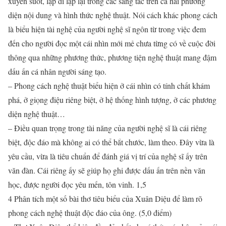
xuyên suốt, lặp đi lặp lại trong các sáng tác trên cả hai phương
diện nội dung và hình thức nghệ thuật. Nói cách khác phong cách
là biểu hiện tài nghệ của người nghệ sĩ ngôn từ trong việc đem
đến cho người đọc một cái nhìn mới mẻ chưa từng có về cuộc đời
thông qua những phương thức, phương tiện nghệ thuật mang đậm
dấu ấn cá nhân người sáng tạo.
– Phong cách nghệ thuật biểu hiện ở cái nhìn có tính chất khám
phá, ở giọng điệu riêng biệt, ở hệ thống hình tượng, ở các phương
diện nghệ thuật…
– Điều quan trọng trong tài năng của người nghệ sĩ là cái riêng
biệt, độc đáo mà không ai có thể bắt chước, làm theo. Đây vừa là
yêu cầu, vừa là tiêu chuẩn để đánh giá vị trí của nghệ sĩ ấy trên
văn đàn. Cái riêng ấy sẽ giúp họ ghi được dấu ấn trên nền văn
học, được người đọc yêu mến, tôn vinh. 1,5
4 Phân tích một số bài thơ tiêu biểu của Xuân Diệu để làm rõ
phong cách nghệ thuật độc đáo của ông. (5,0 điểm)