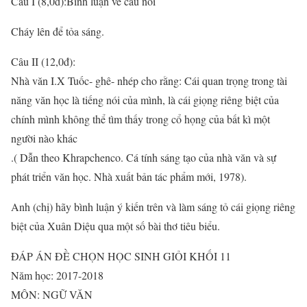
Câu I (8,0đ):Bình luận về câu nói
Cháy lên để tỏa sáng.
Câu II (12,0đ):
Nhà văn I.X Tuốc- ghê- nhép cho rằng: Cái quan trọng trong tài
năng văn học là tiếng nói của mình, là cái giọng riêng biệt của
chính mình không thể tìm thấy trong cổ họng của bất kì một
người nào khác
.( Dẫn theo Khrapchenco. Cá tính sáng tạo của nhà văn và sự
phát triển văn học. Nhà xuất bản tác phẩm mới, 1978).
Anh (chị) hãy bình luận ý kiến trên và làm sáng tỏ cái giọng riêng
biệt của Xuân Diệu qua một số bài thơ tiêu biểu.
ĐÁP ÁN ĐỀ CHỌN HỌC SINH GIỎI KHỐI 11
Năm học: 2017-2018
MÔN: NGỮ VĂN