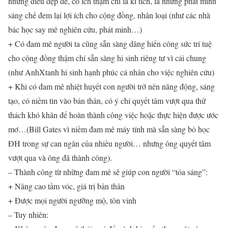
những điều đẹp đẽ, có ích thậm chí là kì tích, là những phát minh
sáng chế đem lại lợi ích cho cộng đồng, nhân loại (như các nhà
bác học say mê nghiên cứu, phát minh…)
+ Có đam mê người ta cũng sẵn sàng dâng hiến công sức trí tuệ
cho cộng đồng thậm chí sẵn sàng hi sinh riêng tư vì cái chung
(như AnhXtanh hi sinh hạnh phúc cá nhân cho việc nghiên cứu)
+ Khi có đam mê nhiệt huyết con người trở nên năng động, sáng
tạo, có niềm tin vào bản thân, có ý chí quyết tâm vượt qua thử
thách khó khăn để hoàn thành công việc hoặc thực hiện được ước
mơ…(Bill Gates vì niềm đam mê máy tính mà sẵn sàng bỏ học
ĐH trong sự can ngăn của nhiều người… nhưng ông quyết tâm
vượt qua và ông đã thành công).
– Thành công từ những đam mê sẽ giúp con người “tỏa sáng”:
+ Nâng cao tầm vóc, giá trị bản thân
+ Được mọi người ngưỡng mộ, tôn vinh
– Tuy nhiên: