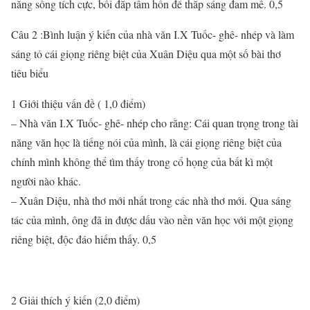
năng sống tích cực, bồi đắp tâm hồn để thắp sáng đam mê. 0,5
Câu 2 :Bình luận ý kiến của nhà văn I.X Tuốc- ghê- nhép và làm
sáng tỏ cái giọng riêng biệt của Xuân Diệu qua một số bài thơ
tiêu biểu
1 Giới thiệu vấn đề ( 1,0 điểm)
– Nhà văn I.X Tuốc- ghê- nhép cho rằng: Cái quan trọng trong tài
năng văn học là tiếng nói của mình, là cái giọng riêng biệt của
chính mình không thể tìm thấy trong cổ họng của bất kì một
người nào khác.
– Xuân Diệu, nhà thơ mới nhất trong các nhà thơ mới. Qua sáng
tác của mình, ông đã in được dấu vào nền văn học với một giọng
riêng biệt, độc đáo hiếm thấy. 0,5
2 Giải thích ý kiến (2,0 điểm)