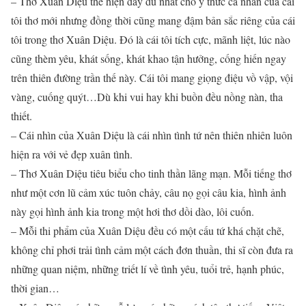
– Thơ Xuân Diệu thể hiện đầy đủ nhất cho ý thức cá nhân của cái
tôi thơ mới nhưng đồng thời cũng mang đậm bản sắc riêng của cái
tôi trong thơ Xuân Diệu. Đó là cái tôi tích cực, mãnh liệt, lúc nào
cũng thèm yêu, khát sống, khát khao tận hưởng, cống hiến ngay
trên thiên đường trần thế này. Cái tôi mang giọng điệu vồ vập, vội
vàng, cuống quýt…Dù khi vui hay khi buồn đều nồng nàn, tha
thiết.
– Cái nhìn của Xuân Diệu là cái nhìn tình tứ nên thiên nhiên luôn
hiện ra với vẻ đẹp xuân tình.
– Thơ Xuân Diệu tiêu biểu cho tinh thần lãng mạn. Mỗi tiếng thơ
như một cơn lũ cảm xúc tuôn chảy, câu nọ gọi câu kia, hình ảnh
này gọi hình ảnh kia trong một hơi thơ dồi dào, lôi cuốn.
– Mỗi thi phẩm của Xuân Diệu đều có một cấu tứ khá chặt chẽ,
không chỉ phơi trải tình cảm một cách đơn thuần, thi sĩ còn đưa ra
những quan niệm, những triết lí về tình yêu, tuổi trẻ, hạnh phúc,
thời gian…