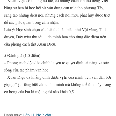
– Xuân Diệu có những nỗ lực, có những cách tân thơ tiếng Việt
bằng sự bền bỉ học hỏi và vận dụng cấu trúc thơ phương Tây,
sáng tạo những điệu nói, những cách nói mới, phát huy được triệt
để các giác quan trong cảm nhận.
Lưu ý: Học sinh chọn các bài thơ tiêu biểu như Vội vàng, Thơ
duyên, Đây mùa thu tới… để minh họa cho từng đặc điểm trên
của phong cách thơ Xuân Diệu.
5 Đánh giá (1,0 điểm)
– Phong cách độc đáo chính là yếu tố quyết định tài năng và sức
sống của tác phẩm văn học.
– Xuân Diệu đã khẳng định được vị trí của mình trên văn đàn bởi
giọng điệu riêng biệt của chính mình mà không thể tìm thấy trong
cổ họng của bất kì một người nào khác 0,5
Danh mục:
Lớp 11
,
Ngữ văn 11