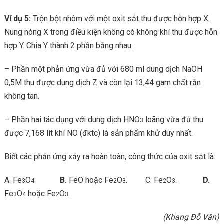
Ví dụ 5:
Trộn bột nhôm với một oxit sắt thu được hỗn hợp X.
Nung nóng X trong điều kiện không có không khí thu được hỗn
hợp Y. Chia Y thành 2 phần bằng nhau:
– Phần một phản ứng vừa đủ với 680 ml dung dịch NaOH
0,5M thu được dung dịch Z và còn lại 13,44 gam chất rắn
không tan.
– Phần hai tác dụng với dung dịch HNO
loãng vừa đủ thu
3
được 7,168 lít khí NO (đktc) là sản phẩm khử duy nhất.
Biết các phản ứng xảy ra hoàn toàn, công thức của oxit sắt là:
A. Fe
O
.
B.
FeO hoặc Fe
O
. C. Fe
O
.
D.
3
4
2
3
2
3
Fe
O
hoặc Fe
O
.
3
4
2
3
(Khang Đỗ Văn)