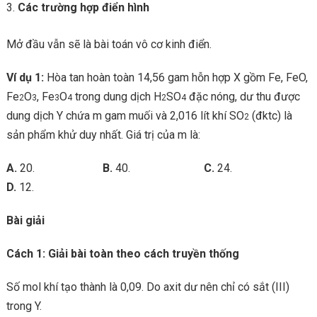
Các trường hợp điển hình
Mở đầu vẫn sẽ là bài toán vô cơ kinh điển.
Ví dụ 1:
Hòa tan hoàn toàn 14,56 gam hỗn hợp X gồm Fe, FeO,
Fe
O
, Fe
O
trong dung dịch H
SO
đặc nóng, dư thu được
2
3
3
4
2
4
dung dịch Y chứa m gam muối và 2,016 lít khí SO
(đktc) là
2
sản phẩm khử duy nhất. Giá trị của m là:
A.
20.
B.
40.
C.
24.
D.
12.
Bài giải
Cách 1: Giải bài toàn theo cách truyền thống
Số mol khí tạo thành là 0,09. Do axit dư nên chỉ có sắt (III)
trong Y.