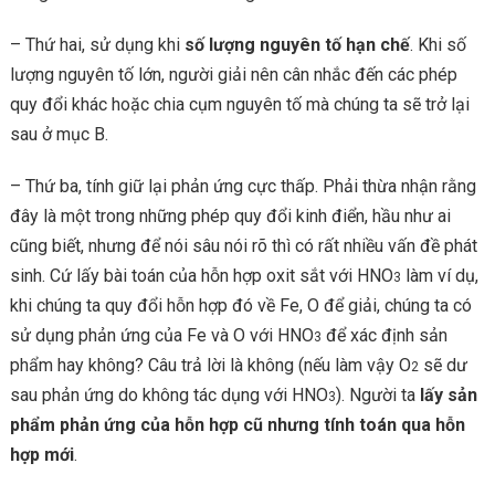
– Thứ hai, sử dụng khi
số lượng nguyên tố hạn chế
. Khi số
lượng nguyên tố lớn, người giải nên cân nhắc đến các phép
quy đổi khác hoặc chia cụm nguyên tố mà chúng ta sẽ trở lại
sau ở mục B.
– Thứ ba, tính giữ lại phản ứng cực thấp. Phải thừa nhận rằng
đây là một trong những phép quy đổi kinh điển, hầu như ai
cũng biết, nhưng để nói sâu nói rõ thì có rất nhiều vấn đề phát
sinh. Cứ lấy bài toán của hỗn hợp oxit sắt với HNO
làm ví dụ,
3
khi chúng ta quy đổi hỗn hợp đó về Fe, O để giải, chúng ta có
sử dụng phản ứng của Fe và O với HNO
để xác định sản
3
phẩm hay không? Câu trả lời là không (nếu làm vậy O
sẽ dư
2
sau phản ứng do không tác dụng với HNO
). Người ta
lấy sản
3
phẩm phản ứng của hỗn hợp cũ nhưng tính toán qua hỗn
hợp mới
.