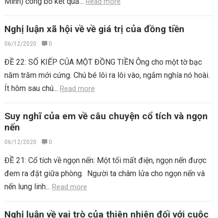
Minh) công bố kết quả...
Read more
Nghị luận xã hội về về giá trị của đồng tiền
06/12/2020
0
ĐỀ 22: SỐ KIẾP CỦA MỘT ĐỒNG TIỀN Ông cho một tờ bạc
năm trăm mới cứng. Chú bé lôi ra lôi vào, ngắm nghía nó hoài.
Ít hôm sau chú...
Read more
Suy nghĩ của em về câu chuyện cổ tích và ngọn
nến
06/12/2020
0
ĐỀ 21: Cổ tích về ngọn nến: Một tối mất điện, ngọn nến được
đem ra đặt giữa phòng. Người ta châm lửa cho ngọn nến và
nến lung linh...
Read more
Nghị luận về vai trò của thiên nhiên đối với cuộc