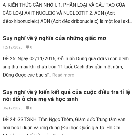
A-KIẾN THỨC CẦN NHỚ I. 1. PHÂN LOẠI VÀ CẤU TẠO CỦA
CÁC LOẠI AXIT NUCLEIC VÀ NUCLEOTIT 2. ADN (Axit
đêoxiribonucleic) ADN (Axit đêoxiribonucleic) là một loại axit
nucleic...
Read more
Suy nghĩ về ý nghĩa của những giấc mơ
12/12/2020
0
ĐỀ 25: Ngày 03/11/2016, Đỗ Tuấn Dũng qua đời vì căn bệnh
ung thư máu khi chưa tròn 11 tuổi. Cách đây gần một năm,
Dũng được các bác sĩ...
Read more
Suy nghĩ về ý kiến kết quả của cuộc điều tra tỉ lệ
nói dối ở cha mẹ và học sinh
06/12/2020
0
ĐỀ 24: GS.TSKH. Trần Ngọc Thêm, Giám đốc Trung tâm văn
hóa học lí luận và ứng dụng (Đại học Quốc gia Tp. Hồ Chí