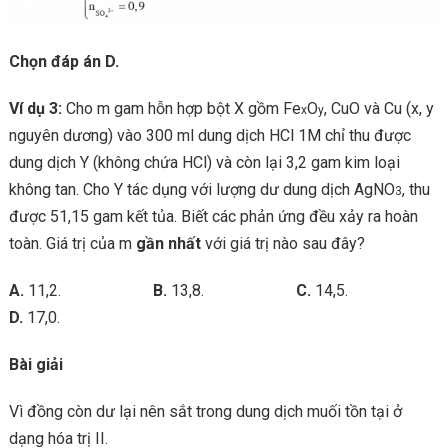
Chọn đáp án D.
Ví dụ 3:
Cho m gam hỗn hợp bột X gồm Fe
O
, CuO và Cu (x, y
x
y
nguyên dương) vào 300 ml dung dịch HCl 1M chỉ thu được
dung dịch Y (không chứa HCl) và còn lại 3,2 gam kim loại
không tan. Cho Y tác dụng với lượng dư dung dịch AgNO
, thu
3
được 51,15 gam kết tủa. Biết các phản ứng đều xảy ra hoàn
toàn. Giá trị của m
gần nhất
với giá trị nào sau đây?
A.
11,2.
B.
13,8.
C.
14,5.
D.
17,0.
Bài giải
Vì đồng còn dư lại nên sắt trong dung dịch muối tồn tại ở
dạng hóa trị II.