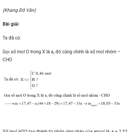
(Khang Đỗ Văn)
Bài giải
Ta đã có:
Gọi số mol O trong X là a, đó cũng chính là số mol nhóm –
CHO
Số mol H2O tạo thành từ phản ứng cháy của ancol là: a + 1,32