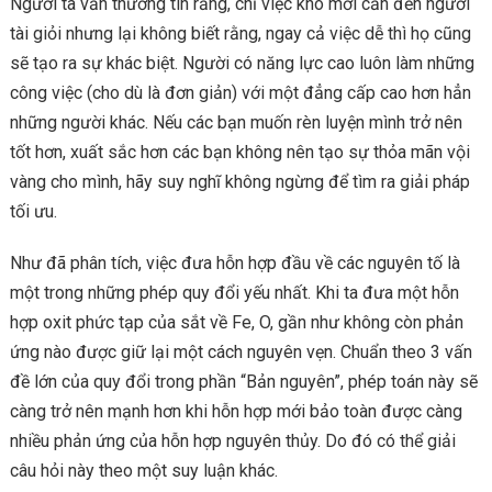
Người ta vẫn thường tin rằng, chỉ việc khó mới cần đến người
tài giỏi nhưng lại không biết rằng, ngay cả việc dễ thì họ cũng
sẽ tạo ra sự khác biệt. Người có năng lực cao luôn làm những
công việc (cho dù là đơn giản) với một đẳng cấp cao hơn hẳn
những người khác. Nếu các bạn muốn rèn luyện mình trở nên
tốt hơn, xuất sắc hơn các bạn không nên tạo sự thỏa mãn vội
vàng cho mình, hãy suy nghĩ không ngừng để tìm ra giải pháp
tối ưu.
Như đã phân tích, việc đưa hỗn hợp đầu về các nguyên tố là
một trong những phép quy đổi yếu nhất. Khi ta đưa một hỗn
hợp oxit phức tạp của sắt về Fe, O, gần như không còn phản
ứng nào được giữ lại một cách nguyên vẹn. Chuẩn theo 3 vấn
đề lớn của quy đổi trong phần “Bản nguyên”, phép toán này sẽ
càng trở nên mạnh hơn khi hỗn hợp mới bảo toàn được càng
nhiều phản ứng của hỗn hợp nguyên thủy. Do đó có thể giải
câu hỏi này theo một suy luận khác.