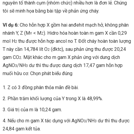
nguyên tố thành cụm (nhóm chức) nhiều hơn là đơn lẻ. Chúng
tôi sẽ minh họa bằng bài tập về phản ứng cháy.
Ví dụ 6:
Cho hỗn hợp X gồm hai anđehit mạch hở, không phân
nhánh Y, Z (M
< M
). Hidro hóa hoàn toàn m gam X cần 0,29
Y
Z
mol H
thu được hỗn hợp ancol no T. Đốt cháy hoàn toàn lượng
2
T này cần 14,784 lít O
(đktc), sau phản ứng thu được 20,24
2
gam CO
. Mặt khác cho m gam X phản ứng với dung dịch
2
AgNO
/NH
dư thì thu được dung dịch 17,47 gam hỗn hợp
3
3
muối hữu cơ. Chọn phát biểu đúng
Z có 3 đồng phân thỏa mãn đề bài.
Phần trăm khối lượng của Y trong X là 48,99%.
Giá trị của m là 10,24 gam.
Nếu cho m gam X tác dụng với AgNO
/NH
dư thì thu được
3
3
24,84 gam kết tủa.