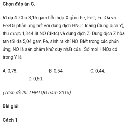
Chọn đáp án C.
Ví dụ 4:
Cho 8,16 gam hỗn hợp X gồm Fe, FeO, Fe
O
và
3
4
Fe
O
phản ứng hết với dung dịch HNO
loãng (dung dịch Y),
2
3
3
thu được 1,344 lít NO (đktc) và dung dịch Z. Dung dịch Z hòa
tan tối đa 5,04 gam Fe, sinh ra khí NO. Biết trong các phản
ứng, NO là sản phẩm khử duy nhất của . Số mol HNO
có
3
trong Y là
A. 0,78. B. 0,54. C. 0,44.
D. 0,50.
(Trích đề thi THPTQG năm 2015)
Bài giải
Cách 1