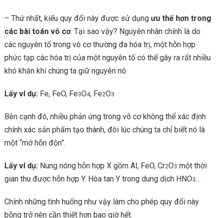
– Thứ nhất, kiểu quy đổi này được sử dụng
ưu thế hơn trong
các bài toán vô cơ
. Tại sao vậy? Nguyên nhân chính là do
các nguyên tố trong vô cơ thường đa hóa trị, một hỗn hợp
phức tạp các hóa trị của một nguyên tố có thể gây ra rất nhiều
khó khăn khi chúng ta giữ nguyên nó.
Lấy ví dụ:
Fe, FeO, Fe
O
, Fe
O
3
4
2
3
Bên cạnh đó, nhiều phản ứng trong vô cơ không thể xác định
chính xác sản phẩm tạo thành, đôi lúc chúng ta chỉ biết nó là
một “mớ hỗn độn”.
Lấy ví dụ:
Nung nóng hỗn hợp X gồm Al, FeO, Cr
O
một thời
2
3
gian thu được hỗn hợp Y. Hòa tan Y trong dung dịch HNO
…
3
Chính những tình huống như vậy làm cho phép quy đổi này
bỗng trở nên cần thiết hơn bao giờ hết.