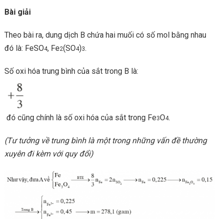
Bài giải
Theo bài ra, dung dịch B chứa hai muối có số mol bằng nhau
đó là: FeSO
, Fe
(SO
)
.
4
2
4
3
Số oxi hóa trung bình của sắt trong B là:
đó cũng chính là số oxi hóa của sắt trong Fe
O
.
3
4
(Tư tưởng về trung bình là một trong những vấn đề thường
xuyên đi kèm với quy đổi)