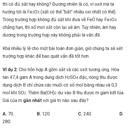
thì có đủ sắt hay không? Đương nhiên là có, vì oxit mà ta
hướng tới là Fe
O
(sắt có thể “bắt” nhiều oxi nhất có thể).
2
3
Trong trường hợp không đủ sắt khi đưa về FeO hay Fe
O
3
4
chẳng hạn, thì số mol sắt còn lại sẽ âm. Tuy nhiên, âm hay
dương trong trường hợp này không phải là vấn đề.
Khá nhiều lý lẽ cho một bài toán đơn giản, giờ chúng ta sẽ xét
trường hợp khác để bao quát vấn đề tốt hơn.
Ví dụ 2:
Cho hỗn hợp A gồm sắt và các oxit tương ứng. Hòa
tan 47,4 gam A trong dung dịch H
SO
đặc, nóng thu được
2
4
dung dịch B chỉ chứa các muối có số mol bằng nhau và 0,3
mol khí SO
. Thêm Ba(OH)
dư vào B thu được m gam kết tủa.
2
2
Giá của m
gần nhất
với giá trị nào sau đây?
A.
70.
B.
120.
C.
240.
D.
280.