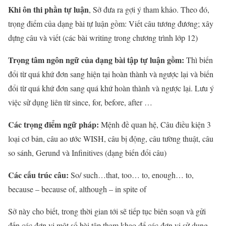
Khi ôn thi phần tự luận
, Sở đưa ra gợi ý tham khảo. Theo đó,
trọng điểm của dạng bài tự luận gồm: Viết câu tương đương; xây
dựng câu và viết (các bài writing trong chương trình lớp 12)
Trọng tâm ngôn ngữ của dạng bài tập tự luận gồm:
Thì biến
đổi từ quá khứ đơn sang hiện tại hoàn thành và ngược lại và biến
đổi từ quá khứ đơn sang quá khứ hoàn thành và ngược lại. Lưu ý
việc sử dụng liên từ since, for, before, after …
Các trọng điểm ngữ pháp:
Mệnh đề quan hệ, Câu điều kiện 3
loại cơ bản, câu ao ước WISH, câu bị động, câu tường thuật, câu
so sánh, Gerund và Infinitives (dạng biến đổi câu)
Các cấu trúc câu:
So/ such…that, too… to, enough… to,
because – because of, although – in spite of
Sở này cho biết, trong thời gian tới sẽ tiếp tục biên soạn và gửi
đến các đơn vị một số bài tập tham khao để các đơn vị sử dụng