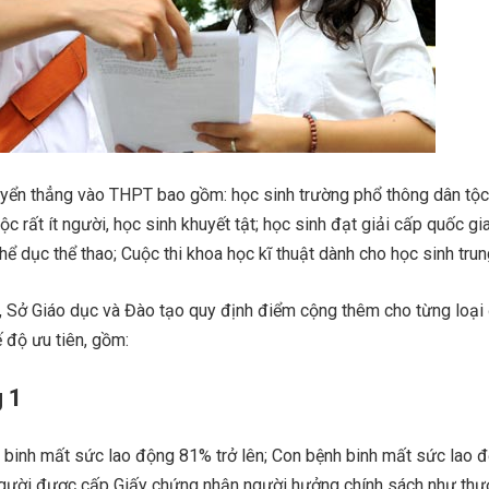
yển thẳng vào THPT bao gồm: học sinh trường phổ thông dân tộc n
ộc rất ít người, học sinh khuyết tật; học sinh đạt giải cấp quốc gia
hể dục thể thao; Cuộc thi khoa học kĩ thuật dành cho học sinh trun
, Sở Giáo dục và Đào tạo quy định điểm cộng thêm cho từng loại
độ ưu tiên, gồm:
 1
g binh mất sức lao động 81% trở lên; Con bệnh binh mất sức lao 
người được cấp Giấy chứng nhận người hưởng chính sách như thư