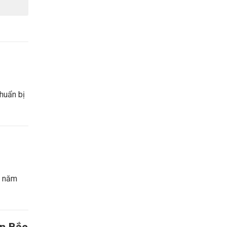
huẩn bị
i năm