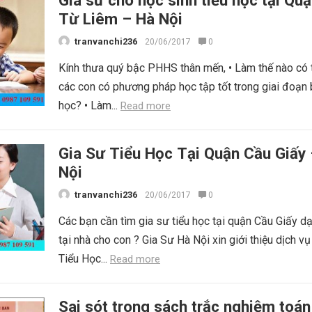
Gia sư cho học sinh tiểu học tại Qu
Từ Liêm – Hà Nội
tranvanchi236
20/06/2017
0
Kính thưa quý bậc PHHS thân mến, • Làm thế nào có 
các con có phương pháp học tập tốt trong giai đoạn 
học? • Làm...
Read more
Gia Sư Tiểu Học Tại Quận Cầu Giấy
Nội
tranvanchi236
20/06/2017
0
Các bạn cần tìm gia sư tiểu học tại quận Cầu Giấy 
tại nhà cho con ? Gia Sư Hà Nội xin giới thiệu dịch vụ
Tiểu Học...
Read more
Sai sót trong sách trắc nghiệm toán