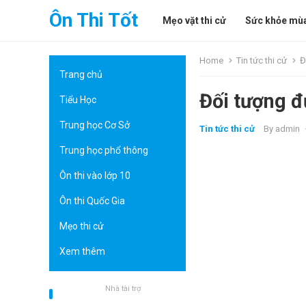
Ôn Thi Tốt
Mẹo vặt thi cử
Sức khỏe mùa
Home
Tin tức thi cử
Đ
Trang chủ
Đối tượng đ
Tiểu Học
Trung học Cơ Sở
Tin tức thi cử
By
admin
Trung học phổ thông
Ôn thi vào lớp 10
Ôn thi Quốc Gia
Mẹo thi cử
Xem thêm
Nhà tài trợ