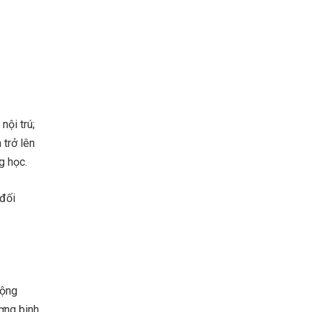
ội trú;
 trở lên
g học.
 đối
động
ơng binh