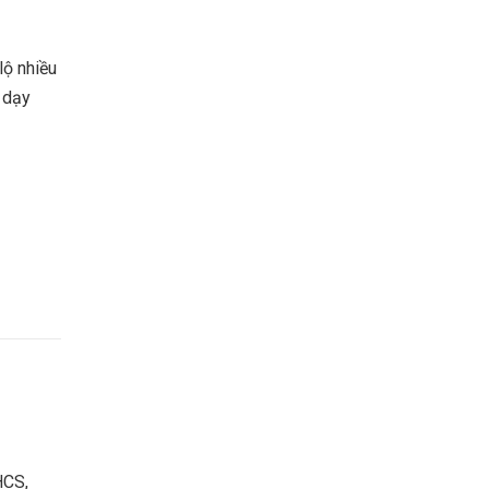
lộ nhiều
i dạy
HCS,