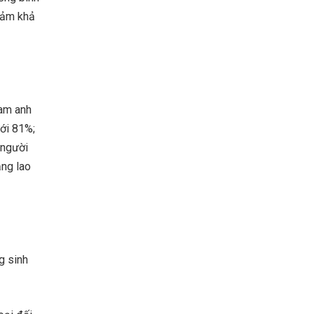
iảm khả
Nam anh
ới 81%;
 người
ng lao
g sinh