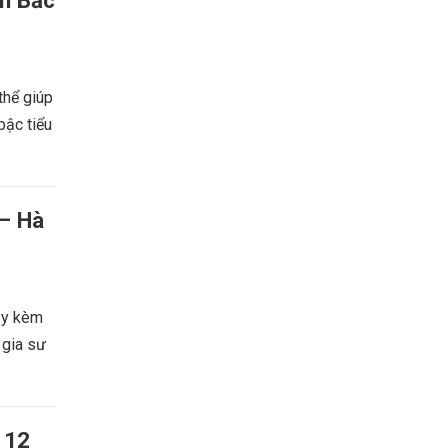
ận Bắc
thể giúp
bậc tiểu
 – Hà
dạy kèm
 gia sư
 12