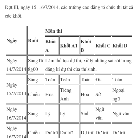
Đợt III, ngày 15, 16/7/2014, các trường cao đẳng tổ chức thi tất cả
các khối.
Môn thi
Ngày
Buổi
Khối
Khối
Khối A1
Khối C
Khối D
A
B
Ngày
SángTừ
Làm thủ tục dự thi, xử lý những sai sót trong
14/7/2014
8g00
đăng kí dự thi của thí sinh.
Sáng
Toán
Toán
Toán
Địa
Toán
Ngày
Tiếng
Ngoại
15/7/2014
Chiều
Hóa
Hóa
Sử
Anh
ngữ
Ngày
Ngữ
Sáng
Lý
Lý
Sinh
Ngữ văn
16/7/2014
văn
Ngày
Chiều
Dự trữ
Dự trữ
Dự trữ
Dự trữ
Dự trữ
16/7/2014