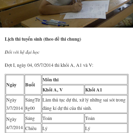
Lịch thi tuyển sinh (theo đề thi chung)
Đối với hệ đại học
Đợt I, ngày 04, 05/7/2014 thi khối A, A1 và V:
Môn thi
Ngày
Buổi
Khối A, V
Khối A1
Ngày
SángTừ
Làm thủ tục dự thi, xử lý những sai sót trong
3/7/2014
8g00
đăng kí dự thi của thí sinh.
Sáng
Toán
Toán
Ngày
4/7/2014
Chiều
Lý
Lý