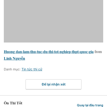
Huong dan-lam-thu-tuc-du-thi-tot-nghiep-thpt-quoc-gia
from
Linh Nguyễn
Danh mục:
Tin tức thi cử
Để lại nhận xét
Ôn Thi Tốt
Quay lại đầu trang