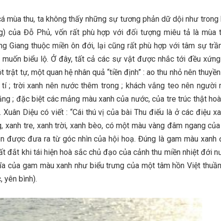
 cá mùa thu, ta không thấy những sự tương phản dữ dội như trong
g) của Đỗ Phủ, vốn rất phù hợp với đối tượng miêu tả là mùa 
g Giang thuộc miền ôn đới, lại cũng rất phù hợp với tâm sự trầm
h muốn biểu lộ. Ở đây, tất cả các sự vật được nhắc tới đều xứng
 trật tự, một quan hệ nhân quả “tiền định” : ao thu nhỏ nên thuyền
tí ; trời xanh nên nước thêm trong ; khách vắng teo nên người 
ng ; đặc biệt các mảng màu xanh của nước, của tre trúc thật hoà
 Xuân Diệu có viết : “Cái thú vị của bài Thu điếu là ở các điệu x
g, xanh tre, xanh trời, xanh bèo, có một màu vàng đâm ngang của 
trên được đưa ra từ góc nhìn của hội hoạ. Đúng là gam màu xanh
 đắt khi tái hiện hoà sắc chủ đạo của cảnh thu miền nhiệt đới nư
hĩa của gam màu xanh như biểu trưng của một tâm hồn Việt thuần
, yên bình).