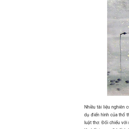
Nhiều tài liệu nghiên
dụ điển hình của thổ t
luật thơ. Đối chiếu với