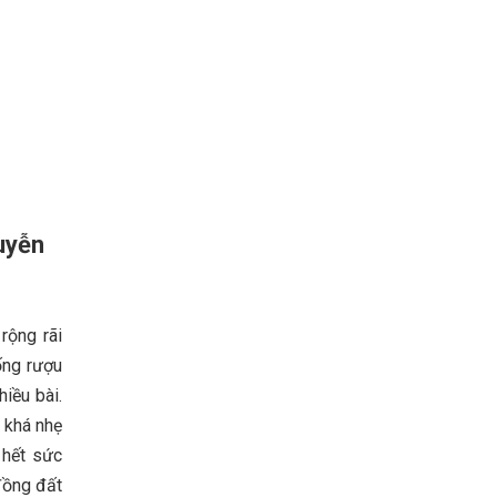
uyễn
rộng rãi
ống rượu
iều bài.
 khá nhẹ
 hết sức
đồng đất