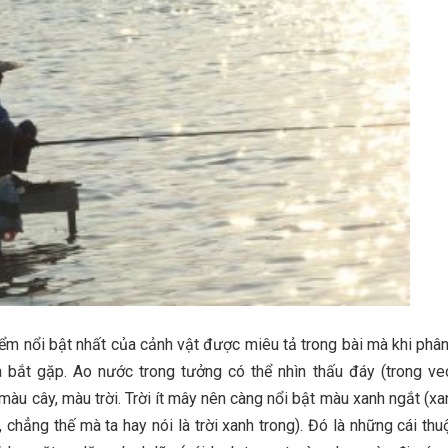
iểm nổi bật nhất của cảnh vật được miêu tả trong bài mà khi phân
 bắt gặp. Ao nước trong tưởng có thể nhìn thấu đáy (trong ve
màu cây, màu trời. Trời ít mây nên càng nổi bật màu xanh ngắt (x
, chẳng thế mà ta hay nói là trời xanh trong). Đó là những cái t