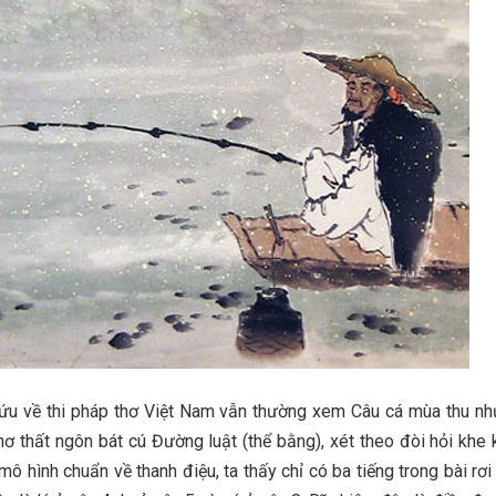
 cứu về thi pháp thơ Việt Nam vẫn thường xem Câu cá mùa thu nh
hơ thất ngôn bát cú Đường luật (thể bằng), xét theo đòi hỏi khe 
 mô hình chuẩn về thanh điệu, ta thấy chỉ có ba tiếng trong bài rơi