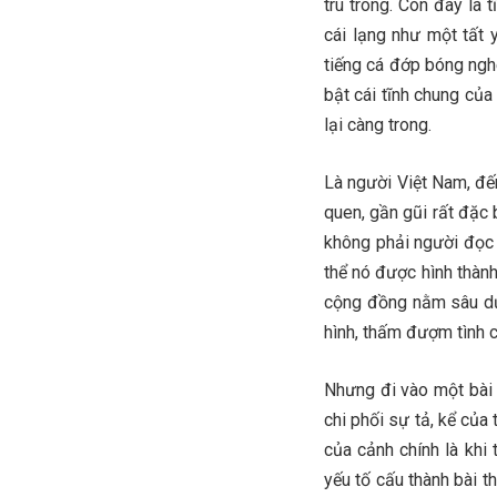
trù trong. Còn đây là 
cái lạng như một tất y
tiếng cá đớp bóng ngh
bật cái tĩnh chung của 
lại càng trong.
Là người Việt Nam, đế
quen, gần gũi rất đặc 
không phải người đọc 
thể nó được hình thành 
cộng đồng nằm sâu dướ
hình, thấm đượm tình 
Nhưng đi vào một bài t
chi phối sự tả, kể của 
của cảnh chính là khi 
yếu tố cấu thành bài t