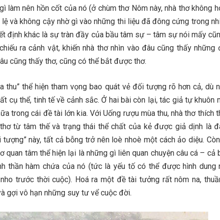
gì làm nên hồn cốt của nó (ở chùm thơ Nôm này, nhà thơ không h
 lệ và không cậy nhờ gì vào những thi liệu đã đông cứng trong nh
yết định khác là sự tràn đầy của bầu tâm sự – tâm sự nói mấy cũ
chiếu ra cảnh vật, khiến nhà thơ nhìn vào đâu cũng thấy những 
đâu cũng thấy thơ, cũng có thể bắt được thơ.
ùa thu” thể hiện tham vọng bao quát vẻ đối tượng rõ hơn cả, dù 
ất cụ thể, tinh tế về cảnh sắc. Ở hai bài còn lại, tác giả tự khuôn
ữa trong cái đề tài lớn kia. Với Uống rượu mùa thu, nhà thơ thích
thơ từ tâm thế và trạng thái thể chất của kẻ được giả dịnh là đ
 tượng” này, tất cả bỗng trở nên loè nhoè một cách ảo diệu. Còn
hơ quan tâm thể hiện lại là những gì liên quan chuyện câu cá – cả 
inh thần hàm chứa của nó (tức là yếu tố có thể được hình dung
ho trước thời cuộc). Hoá ra một đề tài tưởng rất nôm na, thuần
à gợi vô hạn những suy tư vể cuộc đời.