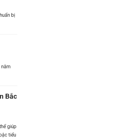
huẩn bị
i năm
ận Bắc
thể giúp
bậc tiểu