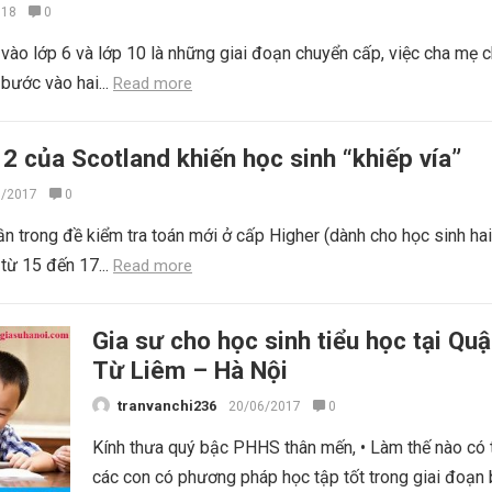
018
0
vào lớp 6 và lớp 10 là những giai đoạn chuyển cấp, việc cha mẹ c
 bước vào hai...
Read more
 2 của Scotland khiến học sinh “khiếp vía”
7/2017
0
ần trong đề kiểm tra toán mới ở cấp Higher (dành cho học sinh ha
 từ 15 đến 17...
Read more
Gia sư cho học sinh tiểu học tại Qu
Từ Liêm – Hà Nội
tranvanchi236
20/06/2017
0
Kính thưa quý bậc PHHS thân mến, • Làm thế nào có 
các con có phương pháp học tập tốt trong giai đoạn 