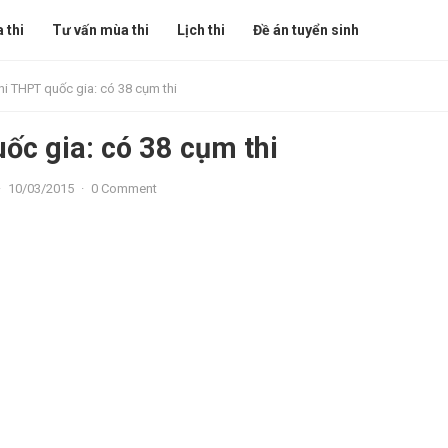
 thi
Tư vấn mùa thi
Lịch thi
Đề án tuyển sinh
hi THPT quốc gia: có 38 cụm thi
ốc gia: có 38 cụm thi
·
10/03/2015
·
0 Comment