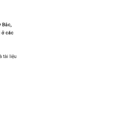
y Bắc,
 ở các
tài liệu