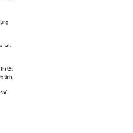
dụng
ho các
hi tốt
n tỉnh.
 chủ