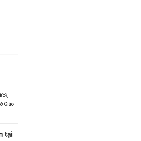
HCS,
Sở Giáo
 tại