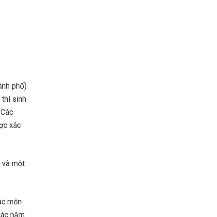
ành phố)
thí sinh
.Các
ược xác
) và một
các môn
 các năm