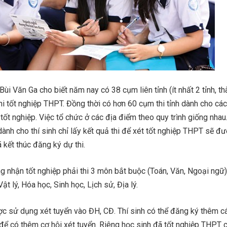
i Văn Ga cho biết năm nay có 38 cụm liên tỉnh (ít nhất 2 tỉnh, th
thi tốt nghiệp THPT. Đồng thời có hơn 60 cụm thi tỉnh dành cho các 
 tốt nghiệp. Việc tổ chức ở các địa điểm theo quy trình giống nhau
ành cho thí sinh chỉ lấy kết quả thi để xét tốt nghiệp THPT sẽ đ
ã kết thúc đăng ký dự thi.
g nhận tốt nghiệp phải thi 3 môn bắt buộc (Toán, Văn, Ngoại ngữ
t lý, Hóa học, Sinh học, Lịch sử, Địa lý.
c sử dụng xét tuyển vào ĐH, CĐ. Thí sinh có thể đăng ký thêm 
 để có thêm cơ hội xét tuyển. Riêng học sinh đã tốt nghiệp THPT