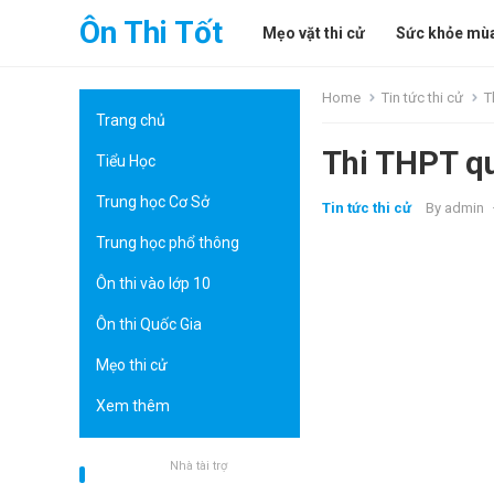
Ôn Thi Tốt
Mẹo vặt thi cử
Sức khỏe mùa
Home
Tin tức thi cử
T
Trang chủ
Thi THPT qu
Tiểu Học
Trung học Cơ Sở
Tin tức thi cử
By
admin
Trung học phổ thông
Ôn thi vào lớp 10
Ôn thi Quốc Gia
Mẹo thi cử
Xem thêm
Nhà tài trợ