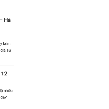
 – Hà
dạy kèm
 gia sư
 12
lộ nhiều
i dạy