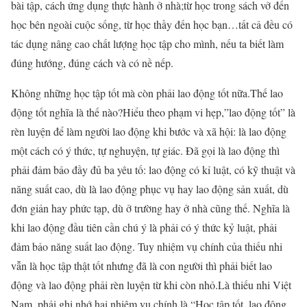
bài tập, cách ứng dụng thực hành ở nhà;từ học trong sách vở đến
học bên ngoài cuộc sống, từ học thầy đến học bạn…tất cả đều có
tác dụng nâng cao chất lượng học tập cho mình, nếu ta biết làm
đúng hướng, đúng cách và có nề nếp.
Không những học tập tốt mà còn phải lao động tốt nữa.Thế lao
động tốt nghĩa là thế nào?Hiểu theo phạm vi hẹp,”lao động tốt” là
rèn luyện để làm người lao động khi bước và xã hội: là lao động
một cách có ý thức, tự nghuyện, tự giác. Đã gọi là lao động thì
phải đảm bảo đầy đủ ba yêu tố: lao động có kỉ luật, có kỹ thuật và
năng suất cao, dù là lao động phục vụ hay lao động sản xuất, dù
đơn giản hay phức tạp, dù ở trường hay ở nhà cũng thế. Nghĩa là
khi lao động đầu tiên cần chú ý là phải có ý thức kỷ luật, phải
đảm bảo năng suất lao động. Tuy nhiệm vụ chính của thiếu nhi
vẫn là học tập thật tốt nhưng đã là con người thì phải biết lao
động và lao động phải rèn luyện từ khi còn nhỏ.Là thiếu nhi Việt
Nam, phải ghi nhớ hai nhiệm vụ chính là “Học tập tốt, lao động