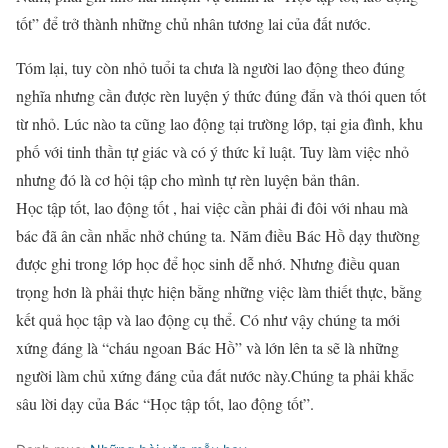
tốt” để trở thành những chủ nhân tương lai của đất nước.
Tóm lại, tuy còn nhỏ tuổi ta chưa là người lao động theo đúng
nghĩa nhưng cần được rèn luyện ý thức đúng đắn và thói quen tốt
từ nhỏ. Lúc nào ta cũng lao động tại trường lớp, tại gia đình, khu
phố với tinh thần tự giác và có ý thức kỉ luật. Tuy làm việc nhỏ
nhưng đó là cơ hội tập cho mình tự rèn luyện bản thân.
Học tập tốt, lao động tốt , hai việc cần phải đi đôi với nhau mà
bác đã ân cần nhắc nhở chúng ta. Năm điều Bác Hồ dạy thường
được ghi trong lớp học để học sinh dễ nhớ. Nhưng điều quan
trọng hơn là phải thực hiện bằng những việc làm thiết thực, bằng
kết quả học tập và lao động cụ thể. Có như vậy chúng ta mới
xứng đáng là “cháu ngoan Bác Hồ” và lớn lên ta sẽ là những
người làm chủ xứng đáng của đất nước này.Chúng ta phải khắc
sâu lời dạy của Bác “Học tập tốt, lao động tốt”.