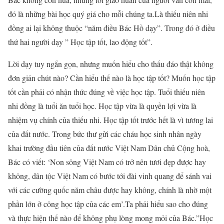
đó là những bài học quý giá cho mỗi chúng ta.Là thiếu niên nhi
đồng ai lại không thuộc “năm điều Bác Hồ dạy”. Trong đó ở điều
thứ hai người dạy ” Học tập tốt, lao động tốt”.
Lời dạy tuy ngắn gọn, nhưng muốn hiểu cho thấu đáo thật không
đơn giản chút nào? Cần hiểu thế nào là học tập tốt? Muốn học tập
tốt cần phải có nhận thức đúng về việc học tập. Tuổi thiếu niên
nhi đồng là tuổi ăn tuổi học. Học tập vừa là quyền lợi vừa là
nhiệm vụ chính của thiếu nhi. Học tập tốt trước hết là vì tương lai
của đất nước. Trong bức thư gửi các cháu học sinh nhân ngày
khai trường đầu tiên của đất nước Việt Nam Dân chủ Cộng hoà,
Bác có viết: ‘Non sông Việt Nam có trở nên tươi đẹp được hay
không, dân tộc Việt Nam có bước tới đài vinh quang để sánh vai
với các cường quốc năm châu được hay không, chính là nhờ một
phần lớn ở công học tập của các em’.Ta phải hiểu sao cho đúng
và thực hiện thế nào để không phụ lòng mong mỏi của Bác.”Học