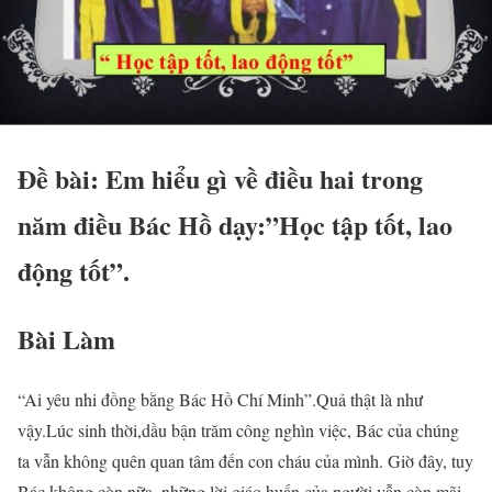
Đề bài: Em hiểu gì về điều hai trong
năm điều Bác Hồ dạy:”Học tập tốt, lao
động tốt”.
Bài Làm
“Ai yêu nhi đồng bằng Bác Hồ Chí Minh”.Quả thật là như
vậy.Lúc sinh thời,dầu bận trăm công nghìn việc, Bác của chúng
ta vẫn không quên quan tâm đến con cháu của mình. Giờ đây, tuy
Bác không còn nữa, những lời giáo huấn của người vẫn còn mãi,