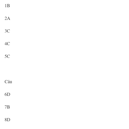
1B
2A
3C
4C
5C
Câu
6D
7B
8D