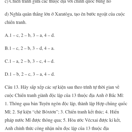
c) Chiến tranh giữa các thuộc địa với chính quốc bùng nổ
d) Nghĩa quân thắng lớn ở Xaratôga, tạo ên bước ngoặt của cuộc
chiến tranh.
A.1 – c, 2 – b, 3 – a, 4 – d.
B.1 – c, 2 – b, 3 – d, 4 – a.
C.1 – a, 2 – b, 3 – c, 4 – d.
D.1 – b, 2 – c, 3 – a, 4 – d.
Câu 13. Hãy sắp xếp các sự kiện sau theo trình tự thời gian về
cuộc Chiến tranh giành độc lập của 13 thuộc địa Anh ở Bắc Mĩ:
1. Thông qua bản Tuyên ngôn độc lập, thành lập Hợp chủng quốc
Mĩ; 2. Sự kiện “chè Bôxtơn”; 3. Chiến tranh kết thúc; 4. Hiến
pháp nước Mĩ được thông qua; 5. Hòa ước Vécxai được kí kết,
Anh chính thức công nhận nền đọc lập của 13 thuộc địa