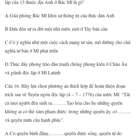
lập của 13 thuộc địa Anh ở Bắc Mĩ là gì?
A.Giải phóng Bắc Mĩ khỏi sự thống trị của thực dân Anh
B.Đưa đến sự ra đời một nhà nước mới ở Tây bán cầu
C.Có ý nghĩa như một cuộc cách mạng tư sản, mở đường cho chủ
nghĩa tư bản ở Mĩ phát triển
D.Thúc đẩy phong trào đấu tranh chống phong kiến ở Châu Âu
và giành độc lập ở Mĩ Latinh
Câu 16. Hãy lựa chọn phương án thích hợp để hoàn thiện đoạn
trích sau về Tuyên ngôn độc lập (4 – 7 – 1776) của nước Mĩ: “Tất
cả mọi người đều sinh ra………Tạo hóa cho họ những quyền
không ai có thể xâm phạm được; trong những quyền ấy, có ……..
và quyền mưu cầu hạnh phúc”.
A.Có quyền bình đẳng……….quyền được sống, quyền tự do