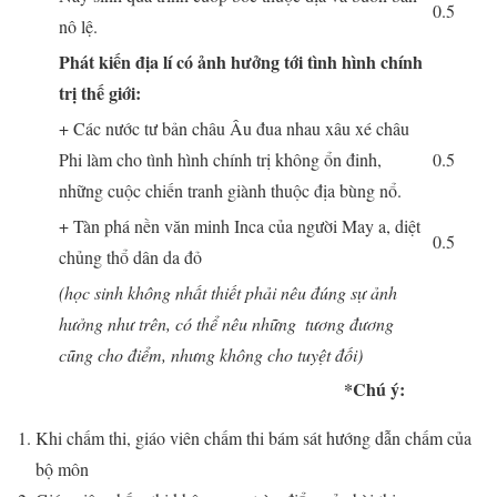
0.5
nô lệ.
Phát kiến địa lí có ảnh hưởng tới tình hình chính
trị thế giới:
+ Các nước tư bản châu Âu đua nhau xâu xé châu
Phi làm cho tình hình chính trị không ổn đinh,
0.5
những cuộc chiến tranh giành thuộc địa bùng nổ.
+ Tàn phá nền văn minh Inca của người May a, diệt
0.5
chủng thổ dân da đỏ
(học sinh không nhất thiết phải nêu đúng sự ảnh
hưởng như trên, có thể nêu những ‎ tương đương
cũng cho điểm, nhưng không cho tuyệt đối)
*Chú ý:
Khi chấm thi, giáo viên chấm thi bám sát hướng dẫn chấm của
bộ môn