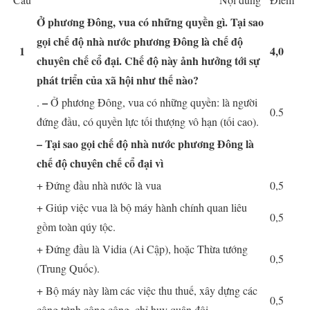
Ở phương Đông, vua có những quyền gì. Tại sao
gọi chế độ nhà nước phương Đông là chế độ
1
4,0
chuyên chế cổ đại. Chế độ này ảnh hưởng tới sự
phát triển của xã hội như thế nào?
–
.
Ở phương Đông, vua có những quyền: là người
0.5
đứng đầu, có quyền lực tối thượng vô hạn (tối cao).
– Tại sao gọi chế độ nhà nước phương Đông là
chế độ chuyên chế cổ đại vì
+ Đứng đầu nhà nước là vua
0,5
+ Giúp việc vua là bộ máy hành chính quan liêu
0,5
gồm toàn qúy tộc.
+ Đứng đầu là Vidia (Ai Cập), hoặc Thừa tướng
0,5
(Trung Quốc).
+ Bộ máy này làm các việc thu thuế, xây dựng các
0,5
công trình công cộng, chỉ huy quân đội.