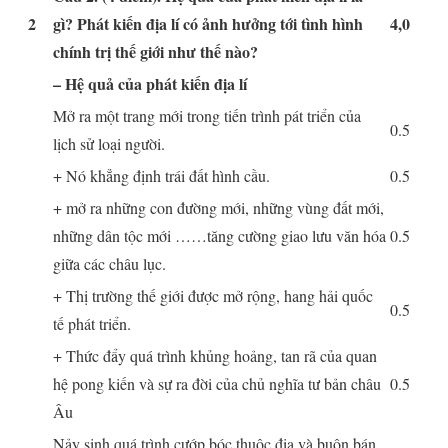
2
gì? Phát kiến địa lí có ảnh hưởng tới tình hình
4,0
chính trị thế giới như thế nào?
– Hệ quả của phát kiến địa l‎í
Mở ra một trang mới trong tiến trình pát triển của
0.5
lịch sử loại người.
+ Nó khẳng định trái đất hình cầu.
0.5
+ mở ra những con đường mới, những vùng đất mới,
những dân tộc mới ……tăng cường giao lưu văn hóa
0.5
giữa các châu lục.
+ Thị trường thế giới được mở rộng, hang hải quốc
0.5
tế phát triển.
+ Thức đẩy quá trình khủng hoảng, tan rã của quan
hệ pong kiến và sự ra đời của chủ nghĩa tư bản châu
0.5
Âu
Nảy sinh quá trình cướp bóc thuộc địa và buôn bán