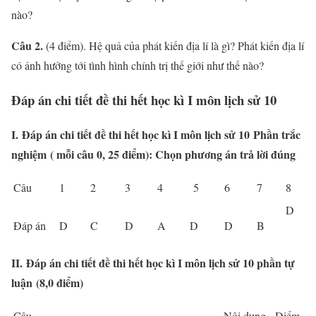
nào?
Câu 2.
(4 điểm). Hệ quả của phát kiến địa l‎í là gì? Phát kiến địa lí
có ảnh hưởng tới tình hình chính trị thế giới như thế nào?
Đáp án chi tiết đề thi hết học kì I môn lịch sử 10
I. Đáp án chi tiết đề thi hết học kì I môn lịch sử 10 Phần trắc
nghiệm ( mỗi câu 0, 25 điểm): Chọn phương án trả lời đúng
Câu
1
2
3
4
5
6
7
8
D
Đáp án
D
C
D
A
D
D
B
II.
Đáp án chi tiết đề thi hết học kì I môn lịch sử 10 phần tự
luận
(8,0 điểm)
Câu
Nội dung
Điểm