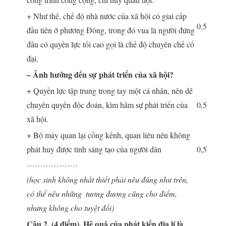
+ Như thế, chế độ nhà nước của xã hội có giai cấp
0.5
đầu tiên ở phương Đông, trong đó vua là người đứng
đầu có quyền lực tối cao gọi là chế độ chuyên chế cổ
đại.
– Ảnh hưởng đến sự phát triển của xã hội?
+ Quyền lực tập trung trong tay một cá nhân, nên dẽ
chuyên quyền độc đoán, kìm hãm sự phát triển của
0,5
xã hội.
+ Bộ máy quan lại cồng kềnh, quan liêu nên không
phát huy được tính sáng tạo của người dân
0,5
……………….
(học sinh không nhất thiết phải nêu đúng như trên,
có thể nêu những ‎ tương đương cũng cho điểm,
nhưng không cho tuyệt đối)
Câu 2. (4 điểm). Hệ quả của phát kiến địa l‎í là