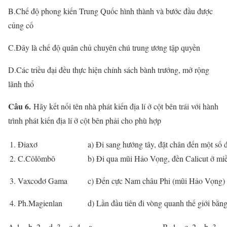
B.Chế độ phong kiến Trung Quốc hình thành và bước đầu được
củng cố
C.Đây là chế độ quân chủ chuyên chú trung ương tập quyền
D.Các triều đại đều thực hiện chính sách bành trướng, mở rộng
lãnh thổ
Câu 6.
Hãy kết nối tên nhà phát kiến địa lí ở cột bên trái với hành
trình phát kiến địa lí ở cột bên phải cho phù hợp
1. Điaxơ
a) Đi sang hướng tây, đặt chân đến một số
2. C.Côlômbô
b) Đi qua mũi Hảo Vọng, đền Calicut ở 
3. Vaxcođơ Gama
c) Đến cực Nam châu Phi (mũi Hảo Vọng)
4. Ph.Magienlan
d) Lần đầu tiên đi vòng quanh thế giới bằn
A.1 – b, 2 – d, 3 – c, 4 – a B. 1 – c, 2 – b, 3