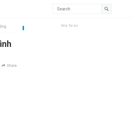
Nhà Tài trợ
động.
tình
Share