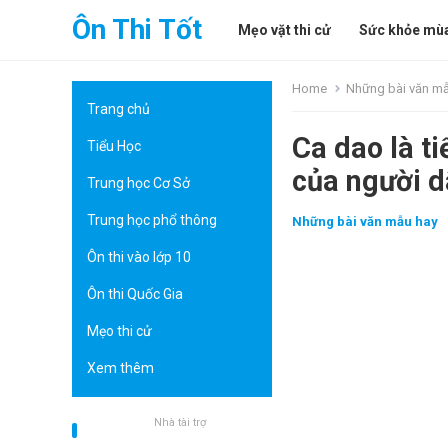
Ôn Thi Tốt
Mẹo vặt thi cử
Sức khỏe mùa
Home
Những bài văn m
Trang chủ
Ca dao là ti
Tiểu Học
của người d
Trung học Cơ Sở
Trung học phổ thông
Những bài văn mẫu hay
Ôn thi vào lớp 10
Ôn thi Quốc Gia
Mẹo thi cử
Xem thêm
Nhà tài trợ