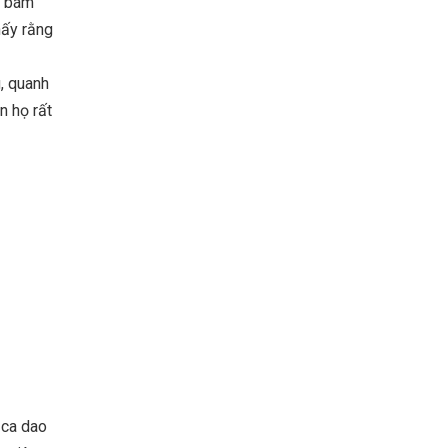
n bám
hấy rằng
, quanh
n họ rất
 ca dao