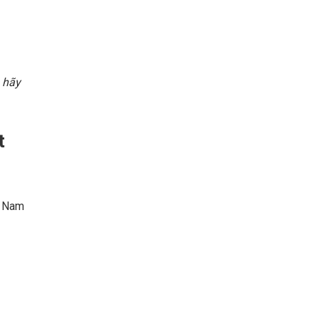
m hãy
t
t Nam