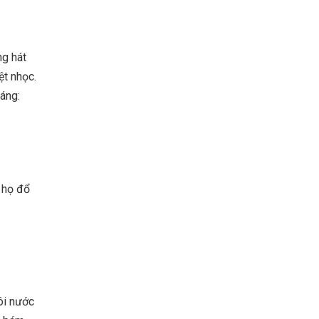
ng hát
ệt nhọc.
áng:
 họ đổ
ôi nước