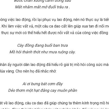
Bước chân xuống cánh đồng sâu
Mắt nhắm mắt mở đuổi trâu ra .
ông việc lao động, rồi lại phục vụ lao động, nên nó thực sự là tiế
 Khi làm việc vất vả, một câu ca dao cất lên giúp xua tan đi nổi m
 thực sự mới có thể hiểu hết được nỗi vất vả của công việc đồng 
Cày đồng đang buổi ban trưa
Mồ hôi thánh thót như mưa ruộng cày.
nhằn ấy người dân lao động đã hiểu rõ giá trị mồ hôi công sức mà
lúa vàng. Cho nên họ đã nhắc nhở:
Ai ơi bưng bát cơm đầy
Dẻo thơm một hạt đắng cay muôn phần
hát về lao động, câu ca dao đã giúp chúng ta thêm kính trọng mồ h