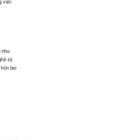
g việc
c như
ghệ sỹ
 hồn lao