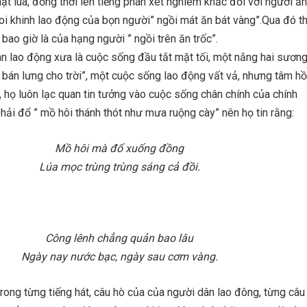
ạt lúa, đồng thời lên tiếng phán xét nghiêm khắc đối với người ă
oi khinh lao động của bọn người” ngồi mát ăn bát vàng”.Qua đó t
bao giờ là của hạng người ” ngồi trên ăn trốc”.
n lao động xưa là cuộc sống đầu tắt mặt tối, một nắng hai sương
bán lưng cho trời”, một cuộc sống lao động vất vả, nhưng tâm hồ
 họ luôn lạc quan tin tưởng vào cuộc sống chân chính của chính
ải đổ ” mồ hôi thánh thót như mưa ruộng cày” nên họ tin rằng:
Mồ hôi mà đổ xuống đồng
Lúa mọc trùng trùng sáng cả đồi.
Công lênh chẳng quản bao lâu
Ngày nay nước bạc, ngày sau cơm vàng.
trong từng tiếng hát, câu hò của của người dân lao đông, từng câu