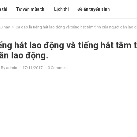
 thi
Tư vấn mùa thi
Lịch thi
Đề án tuyển sinh
ẫu hay
Ca dao là tiếng hát lao động và tiếng hát tâm tình của người dân lao 
ếng hát lao động và tiếng hát tâm 
ân lao động.
By
admin
·
17/11/2017
·
0 Comment