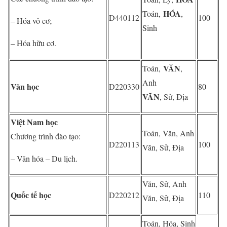
HÓA
Toán,
,
D440112
100
– Hóa vô cơ;
Sinh
– Hóa hữu cơ.
VĂN
Toán,
,
Anh
Văn học
D220330
80
VĂN
, Sử, Địa
Việt Nam học
Toán, Văn, Anh
Chương trình đào tạo:
D220113
100
Văn, Sử, Địa
– Văn hóa – Du lịch.
Văn, Sử, Anh
Quốc tế học
D220212
110
Văn, Sử, Địa
Toán, Hóa, Sinh