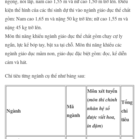
ngọng, nói lắp, nam cao 1,55 m và nữ cao 1,50 m trở lên. Điều
kiện thể hình của các thí sinh dự thi vào ngành giáo dục thể chất
gồm: Nam cao 1,65 m và nặng 50 kg trở lên; nữ cao 1,55 m và
nặng 45 kg trở lên.
Môn thi năng khiếu ngành giáo dục thể chất gồm chạy cự ly
ngắn, lực kế bóp tay, bật xa tại chỗ. Môn thi năng khiếu các
ngành giáo dục mầm non, giáo dục đặc biệt gồm: đọc, kể diễn
cảm và hát.
Chỉ tiêu từng ngành cụ thể như bảng sau:
Môn xét tuyển
(
môn thi chính
Tổng
Mã
nhân hệ số
Ngành
chỉ
ngành
được viết hoa,
tiêu
)
in đậm