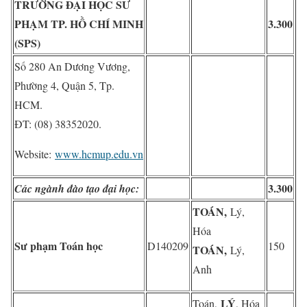
TRƯỜNG ĐẠI HỌC SƯ
PHẠM TP. HỒ CHÍ MINH
3.300
(SPS)
Số 280 An Dương Vương,
Phường 4, Quận 5, Tp.
HCM.
ĐT: (08) 38352020.
Website:
www.hcmup.edu.vn
3.300
Các ngành đào tạo đại học:
TOÁN,
Lý,
Hóa
Sư phạm Toán học
D140209
150
TOÁN,
Lý,
Anh
LÝ
Toán,
, Hóa