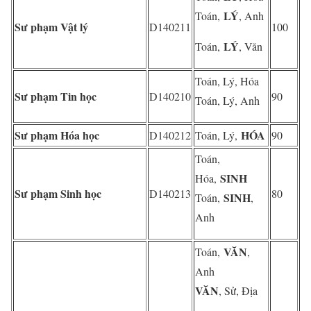
LÝ
Toán,
, Anh
Sư phạm Vật lý
D140211
100
LÝ
Toán,
, Văn
Toán, Lý, Hóa
Sư phạm Tin học
D140210
90
Toán, Lý, Anh
Sư phạm Hóa học
HÓA
D140212
Toán, Lý,
90
Toán,
SINH
Hóa,
Sư phạm Sinh học
D140213
80
SINH
Toán,
,
Anh
VĂN
Toán,
,
Anh
VĂN
, Sử, Địa