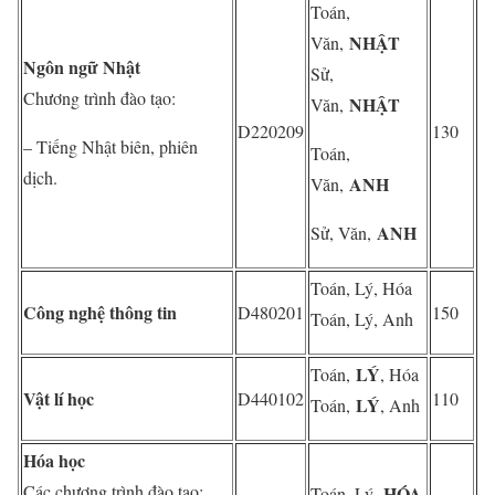
Toán,
NHẬT
Văn,
Ngôn ngữ Nhật
Sử,
Chương trình đào tạo:
NHẬT
Văn,
D220209
130
– Tiếng Nhật biên, phiên
Toán,
dịch.
ANH
Văn,
ANH
Sử, Văn,
Toán, Lý, Hóa
Công nghệ thông tin
D480201
150
Toán, Lý, Anh
LÝ
Toán,
, Hóa
Vật lí học
D440102
110
LÝ
Toán,
, Anh
Hóa học
Các chương trình đào tạo:
HÓA
Toán, Lý,