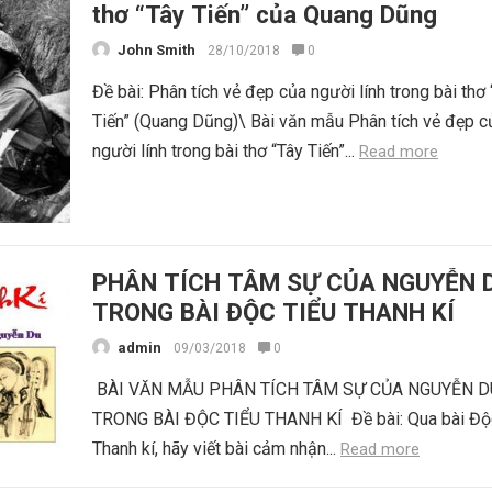
thơ “Tây Tiến” của Quang Dũng
John Smith
28/10/2018
0
Đề bài: Phân tích vẻ đẹp của người lính trong bài thơ
Tiến” (Quang Dũng)\ Bài văn mẫu Phân tích vẻ đẹp c
người lính trong bài thơ “Tây Tiến”...
Read more
PHÂN TÍCH TÂM SỰ CỦA NGUYỄN 
TRONG BÀI ĐỘC TIỂU THANH KÍ
admin
09/03/2018
0
BÀI VĂN MẪU PHÂN TÍCH TÂM SỰ CỦA NGUYỄN D
TRONG BÀI ĐỘC TIỂU THANH KÍ ​ Đề bài: Qua bài Độ
Thanh kí, hãy viết bài cảm nhận...
Read more