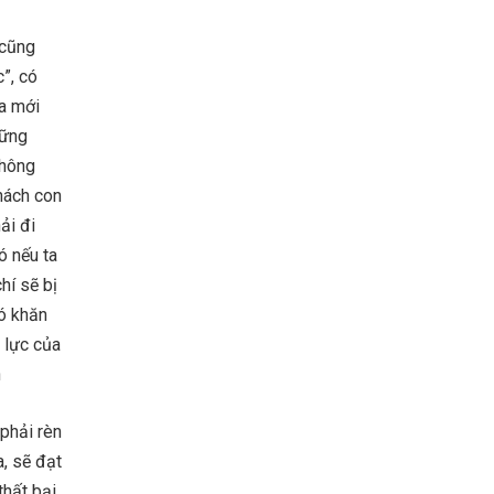
 cũng
”, có
ta mới
vững
không
thách con
ải đi
ó nếu ta
hí sẽ bị
hó khăn
ị lực của
n
 phải rèn
, sẽ đạt
thất bại