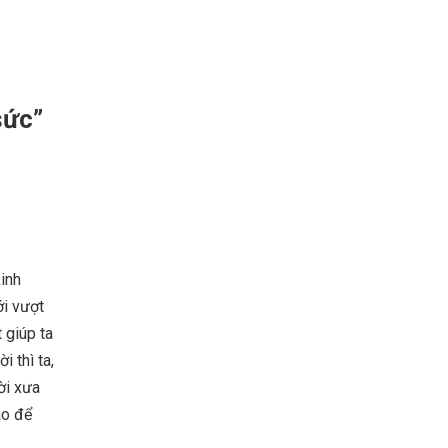
sức”
inh
ới vượt
 giúp ta
 thì ta,
ời xưa
ào để