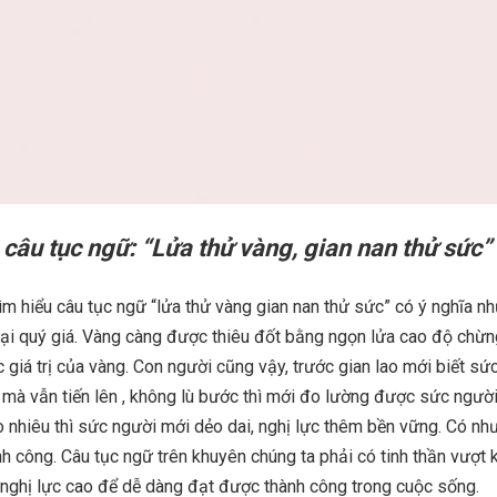
h câu tục ngữ: “Lửa thử vàng, gian nan thử sức”
tìm hiểu câu tục ngữ “lửa thử vàng gian nan thử sức” có ý nghĩa nh
loại quý giá. Vàng càng được thiêu đốt bằng ngọn lửa cao độ chừ
 giá trị của vàng. Con người cũng vậy, trước gian lao mới biết sứ
 mà vẫn tiến lên , không lù bước thì mới đo lường được sức ngườ
 nhiêu thì sức người mới dẻo dai, nghị lực thêm bền vững. Có như
nh công. Câu tục ngữ trên khuyên chúng ta phải có tinh thần vượt k
 nghị lực cao để dễ dàng đạt được thành công trong cuộc sống.