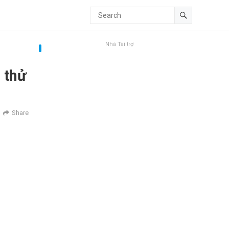
Nhà Tài trợ
 thử
Share