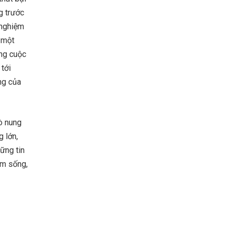
g trước
 nghiệm
 một
ong cuộc
 tới
ăng của
lò nung
g lớn,
ững tin
ệm sống,