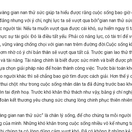
 vàng gian nan thử sức giúp ta hiểu được rằng cuộc sống bao giờ
đắng nhưng với ý chí, nghị lực ta sẽ vượt qua bởi”gian nan thử sức
 người tài. Nếu ta muốn vượt qua được cái khó, sự hiểm nguy tì 
ực sự tài giỏi. Đó là điều tất yếu. Phải có năng lực, có tài trí để 
ớc, vững vàng chống chọi với gian nan trêm đường đời.Cuộc sống 
hơm nhờ có ý chí bản thân sẽ vượt qua tất cả. Trước gian lao thử 
 và tài năng. Tài năng chính là biết được sức mình và biết được ph
a chọn giải pháp nào để hoàn thành công việc. Trước bài toán kh
ào người khác thì sẽ chẳng bao giờ tìm được cách giải. Hơn thế ý c
 bị thui chột. như trong cuộc sống nhân dân ta đã đứng trước bao k
iên tai định hoạ. Trước khó khăn thử thách như vậy, bằng ý chí ngh
đoàn kết thương yêu chung sức chung lòng chinh phục thiên nhiê
àng gian nan thử sức” là chân lý sống, để cho chúng ta mỗi người
ng của mình. Những khó khăn trong cuộc sống nhiều vô kể nhưng ta
hi chúng ta có lòng dũng cảm vượt khó. Đã có không ít những kẻ 