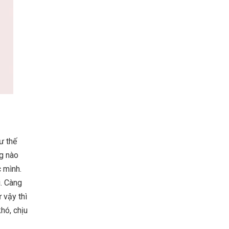
ư thế
ng nào
c mình.
i. Càng
 vậy thì
hó, chịu