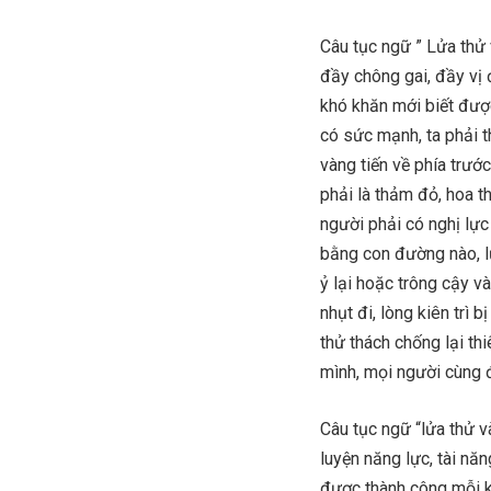
Câu tục ngữ ” Lửa thử
đầy chông gai, đầy vị 
khó khăn mới biết được
có sức mạnh, ta phải th
vàng tiến về phía trư
phải là thảm đỏ, hoa t
người phải có nghị lực
bằng con đường nào, lự
ỷ lại hoặc trông cậy v
nhụt đi, lòng kiên trì
thử thách chống lại th
mình, mọi người cùng 
Câu tục ngữ “lửa thử v
luyện năng lực, tài nă
được thành công mỗi k