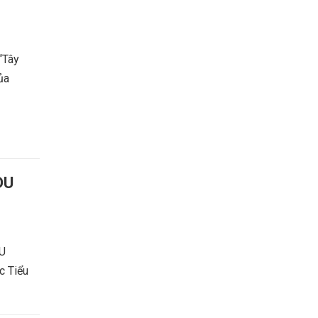
 “Tây
ủa
DU
U
c Tiểu