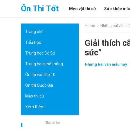
Ôn Thi Tốt
Mẹo vặt thi cử
Sức khỏe mùa
Home
Những bài văn m
Trang chủ
Giải thích c
Tiểu Học
sức”
Trung học Cơ Sở
Trung học phổ thông
Những bài văn mẫu hay
Ôn thi vào lớp 10
Ôn thi Quốc Gia
Mẹo thi cử
Xem thêm
Nhà tài trợ