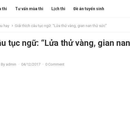
 thi
Tư vấn mùa thi
Lịch thi
Đề án tuyển sinh
ẫu hay
Giải thích câu tục ngữ: “Lửa thử vàng, gian nan thử sức”
âu tục ngữ: “Lửa thử vàng, gian nan
By
admin
·
04/12/2017
·
0 Comment