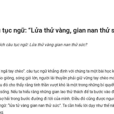
u tục ngữ: “Lửa thử vàng, gian nan thử 
hích câu tục ngữ: Lửa thử vàng gian nan thử sức?
ngã tay chèo”. câu tục ngữ khẳng định với chúng ta một bài học k
o giông, sóng gió lớn, người lái thuyền phải giữ vững tay chèo m
 đó cho thấy rằng tinh thần vượt khó là một trong những bí quyết
sống. Nếu ta hiểu rằng những gian lao thử thách để ta bước vào đời
sợ hãi trong bước đường đi tới của mình. Điều đó cũng được ngư
ngữ: “lửa tử vàng gian nan thử sức”. Ta cần hiểu lời dạy như thế n
ng.