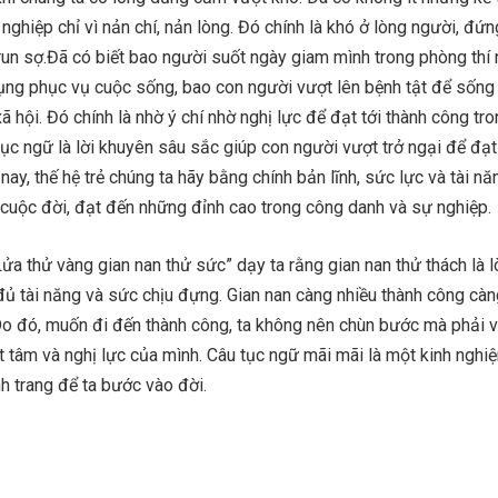
nghiệp chỉ vì nản chí, nản lòng. Đó chính là khó ở lòng người, đứn
run sợ.Đã có biết bao người suốt ngày giam mình trong phòng thí
ụng phục vụ cuộc sống, bao con người vượt lên bệnh tật để sống
ã hội. Đó chính là nhờ ý chí nhờ nghị lực để đạt tới thành công tr
tục ngữ là lời khuyên sâu sắc giúp con người vượt trở ngại để đạt
 nay, thế hệ trẻ chúng ta hãy bằng chính bản lĩnh, sức lực và tài n
 cuộc đời, đạt đến những đỉnh cao trong công danh và sự nghiệp.
Lửa thử vàng gian nan thử sức” dạy ta rằng gian nan thử thách là 
đủ tài năng và sức chịu đựng. Gian nan càng nhiều thành công càn
Do đó, muốn đi đến thành công, ta không nên chùn bước mà phải v
 tâm và nghị lực của mình. Câu tục ngữ mãi mãi là một kinh nghi
h trang để ta bước vào đời.