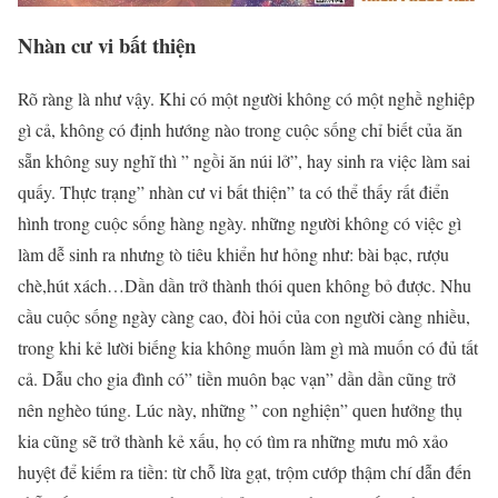
Nhàn cư vi bất thiện
Rõ ràng là như vậy. Khi có một người không có một nghề nghiệp
gì cả, không có định hướng nào trong cuộc sống chỉ biết của ăn
sẵn không suy nghĩ thì ” ngồi ăn núi lở”, hay sinh ra việc làm sai
quấy. Thực trạng” nhàn cư vi bất thiện” ta có thể thấy rất điển
hình trong cuộc sống hàng ngày. những người không có việc gì
làm dễ sinh ra nhưng tò tiêu khiển hư hỏng như: bài bạc, rượu
chè,hút xách…Dần dần trở thành thói quen không bỏ được. Nhu
cầu cuộc sống ngày càng cao, đòi hỏi của con người càng nhiều,
trong khi kẻ lười biếng kia không muốn làm gì mà muốn có đủ tất
cả. Dẫu cho gia đình có” tiền muôn bạc vạn” dần dần cũng trở
nên nghèo túng. Lúc này, những ” con nghiện” quen hưởng thụ
kia cũng sẽ trở thành kẻ xấu, họ có tìm ra những mưu mô xảo
huyệt để kiếm ra tiền: từ chỗ lừa gạt, trộm cướp thậm chí dẫn đến