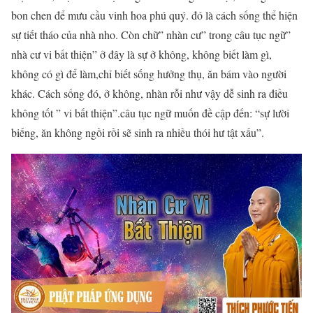
bon chen để mưu cầu vinh hoa phú quý. đó là cách sống thể hiện
sự tiết tháo của nhà nho. Còn chữ” nhàn cư” trong câu tục ngữ”
nhà cư vi bất thiện” ở đây là sự ở không, không biết làm gì,
không có gì để làm,chỉ biết sống hưởng thụ, ăn bám vào người
khác. Cách sống đó, ở không, nhàn rỗi như vậy dễ sinh ra điều
không tốt ” vi bất thiện”.câu tục ngữ muốn đề cập đến: “sự lười
biếng, ăn không ngồi rồi sẽ sinh ra nhiều thói hư tật xấu”.