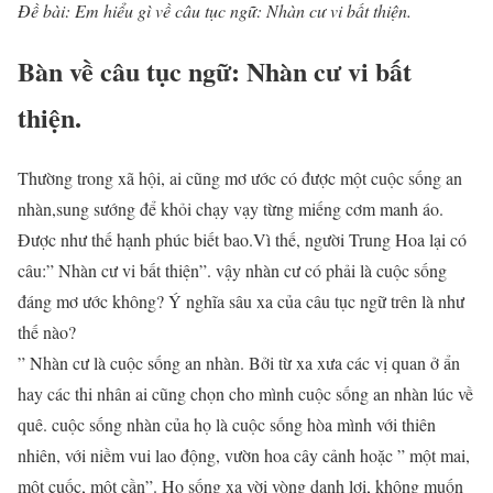
Đề bài: Em hiểu gì về câu tục ngữ: Nhàn cư vi bất thiện.
Bàn về câu tục ngữ: Nhàn cư vi bất
thiện.
Thường trong xã hội, ai cũng mơ ước có được một cuộc sống an
nhàn,sung sướng để khỏi chạy vạy từng miếng cơm manh áo.
Được như thế hạnh phúc biết bao.Vì thế, người Trung Hoa lại có
câu:” Nhàn cư vi bất thiện”. vậy nhàn cư có phải là cuộc sống
đáng mơ ước không? Ý nghĩa sâu xa của câu tục ngữ trên là như
thế nào?
” Nhàn cư là cuộc sống an nhàn. Bởi từ xa xưa các vị quan ở ẩn
hay các thi nhân ai cũng chọn cho mình cuộc sống an nhàn lúc về
quê. cuộc sống nhàn của họ là cuộc sống hòa mình với thiên
nhiên, với niềm vui lao động, vườn hoa cây cảnh hoặc ” một mai,
một cuốc, một cần”. Họ sống xa vời vòng danh lợi, không muốn