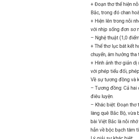
+ Đoạn thơ thể hiện n
Bắc, trong đó chan hoà
+ Hiện lên trong nỗi n
với nhịp sống đơn sơ
– Nghệ thuật (1,0 điểm
+ Thể thơ lục bát kết 
chuyển, âm hưởng tha t
+ Hình ảnh thơ giản dị
với phép tiểu đối, phé
Về sự tương đồng và kh
– Tương đồng: Cả hai đ
điêu luyện.
– Khác biệt: Đoạn thơ 
làng quê Bắc Bộ, vừa b
bài Việt Bắc là nỗi nh
hẳn về bộc bạch tâm tì
Lý giải sự khác biệt: