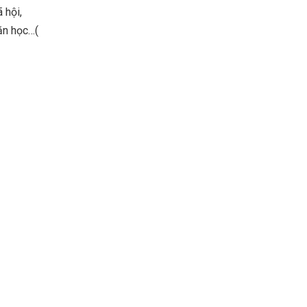
 hội,
văn học…(