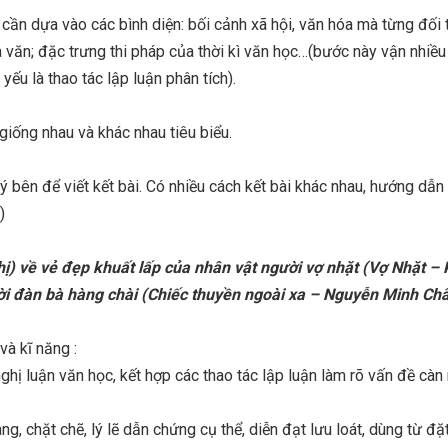
 cần dựa vào các bình diện: bối cảnh xã hội, văn hóa mà từng đối
à văn; đặc trưng thi pháp của thời kì văn học…(bước này vận nhiều
yếu là thao tác lập luận phân tích).
giống nhau và khác nhau tiêu biểu.
ý bên để viết kết bài. Có nhiều cách kết bài khác nhau, hướng dẫn
)
ị) về vẻ đẹp khuất lấp của nhân vật người vợ nhặt (Vợ Nhặt –
ời đàn bà hàng chài (Chiếc thuyền ngoài xa – Nguyễn Minh Châ
và kĩ năng :
nghị luận văn học, kết hợp các thao tác lập luận làm rõ vấn đề càn
àng, chặt chẽ, lý lẽ dẫn chứng cụ thể, diễn đạt lưu loát, dùng từ đặ