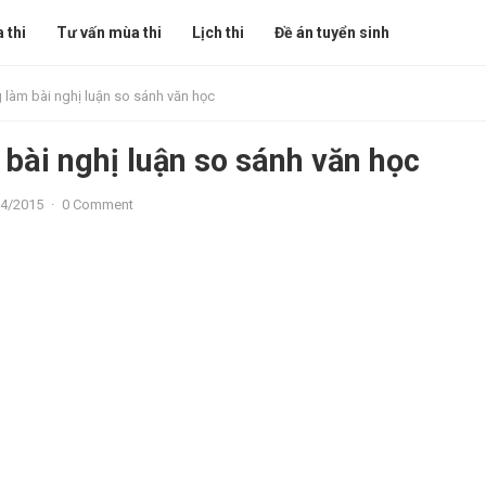
 thi
Tư vấn mùa thi
Lịch thi
Đề án tuyển sinh
 làm bài nghị luận so sánh văn học
 bài nghị luận so sánh văn học
04/2015
·
0 Comment