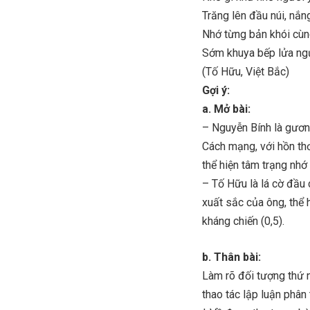
Trăng lên đầu núi, nắn
Nhớ từng bản khói cù
Sớm khuya bếp lửa ngư
(Tố Hữu, Việt Bắc)
Gợi ý:
a. Mở bài:
– Nguyễn Bính là gươn
Cách mạng, với hồn thơ
thể hiện tâm trạng nhớ
– Tố Hữu là lá cờ đầu c
xuất sắc của ông, thể 
kháng chiến (0,5).
b. Thân bài:
Làm rõ đối tượng thứ n
thao tác lập luận phân 