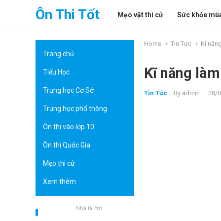
Ôn Thi Tốt
Mẹo vặt thi cử
Sức khỏe mùa
Home
Tin Tức
Kĩ năng
Trang chủ
Kĩ năng làm
Tiểu Học
Trung học Cơ Sở
Tin Tức
By
admin
·
28/
Trung học phổ thông
Ôn thi vào lớp 10
Ôn thi Quốc Gia
Mẹo thi cử
Xem thêm
Nhà tài trợ