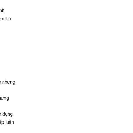
ynh
ôi trữ
ận nhưng
nhưng
ận dụng
lập luận