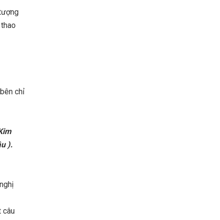
 tượng
 thao
 bên chỉ
 Kim
u ).
 nghị
t câu