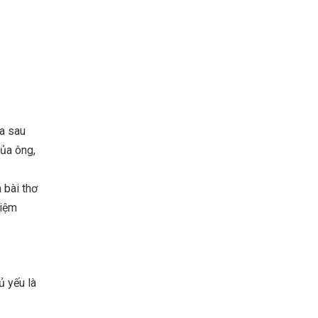
ca sau
của ông,
 bài thơ
niệm
ủ yếu là