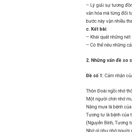
– Lý giải sự tương đồn
văn hóa mà từng đối tư
bước này vận nhiều tha
c. Kết bài:
– Khái quát những nét 
– Có thể nêu những cả
2. Những vấn đề so 
Đề số 1:
Cảm nhận của 
Thôn Đoài ngồi nhớ th
Một người chín nhớ m
Nắng mưa là bệnh của 
Tương tư là bệnh của t
(Nguyễn Bính, Tương t
Nhớ gì như nhớ người 