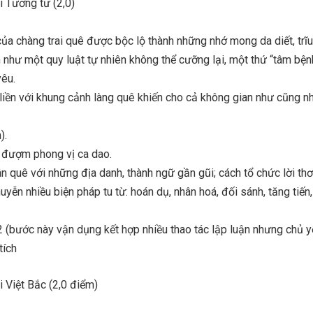
i Tương tư (2,0)
ủa chàng trai quê được bộc lộ thành những nhớ mong da diết, trĩu
như một quy luật tự nhiên không thể cưỡng lại, một thứ “tâm bện
êu.
iền với khung cảnh làng quê khiến cho cả không gian như cũng 
).
m đượm phong vị ca dao.
ân quê với những địa danh, thành ngữ gần gũi; cách tổ chức lời th
yễn nhiều biện pháp tu từ: hoán dụ, nhân hoá, đối sánh, tăng tiến
 (bước này vận dụng kết hợp nhiều thao tác lập luận nhưng chủ y
tích
i Việt Bắc (2,0 điểm)