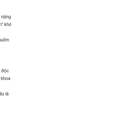
 nặng.
h” khó
nhuốm
ơ độc
, khoa
ếu là