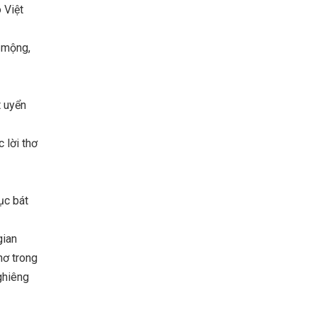
 Việt
ơ mộng,
t uyển
 lời thơ
ục bát
gian
hơ trong
ghiêng