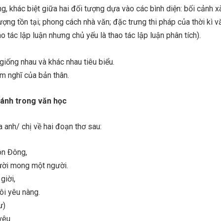
g, khác biệt giữa hai đối tượng dựa vào các bình diện: bối cảnh xã
ợng tồn tại; phong cách nhà văn; đặc trưng thi pháp của thời kì 
o tác lập luận nhưng chủ yếu là thao tác lập luận phân tích).
giống nhau và khác nhau tiêu biểu.
m nghĩ của bản thân.
sánh trong văn học
anh/ chị về hai đoạn thơ sau:
ôn Đông,
ười mong một người.
giời,
ôi yêu nàng.
ư)
yêu