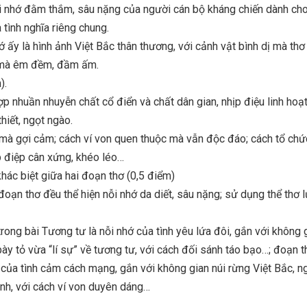
ỗi nhớ đằm thắm, sâu nặng của người cán bộ kháng chiến dành cho
 tình nghĩa riêng chung.
hớ ấy là hình ảnh Việt Bắc thân thương, với cảnh vật bình dị mà th
 mà êm đềm, đầm ấm.
).
hợp nhuần nhuyễn chất cổ điển và chất dân gian, nhịp điệu linh hoạ
hiết, ngọt ngào.
 mà gợi cảm; cách ví von quen thuộc mà vẫn độc đáo; cách tổ chức
p điệp cân xứng, khéo léo…
ác biệt giữa hai đoạn thơ (0,5 điểm)
oạn thơ đều thể hiện nỗi nhớ da diết, sâu nặng; sử dụng thể thơ l
trong bài Tương tư là nỗi nhớ của tình yêu lứa đôi, gắn với không 
ày tỏ vừa “lí sự” về tương tư, với cách đối sánh táo bạo…; đoạn t
ớ của tình cảm cách mạng, gắn với không gian núi rừng Việt Bắc, n
nh, với cách ví von duyên dáng…