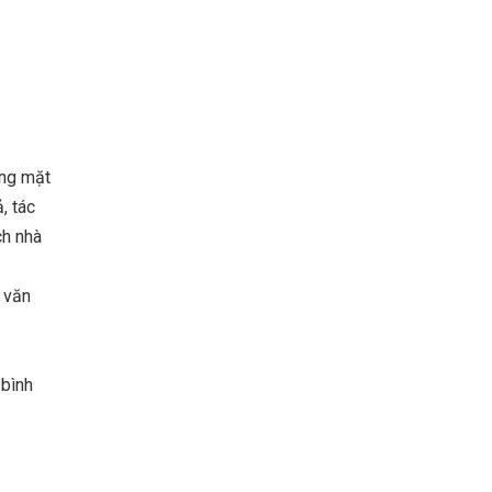
ững mặt
, tác
ch nhà
 văn
 bình