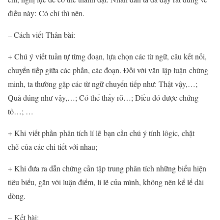
điều này: Có chí thì nên.
– Cách viết Thân bài:
+ Chú ý viết tuần tự từng đoạn, lựa chọn các từ ngữ, câu kết nối,
chuyển tiếp giữa các phần, các đoạn. Đối với văn lập luận chứng
minh, ta thường gặp các từ ngữ chuyển tiếp như: Thật vậy,…;
Quả đúng như vậy,…; Có thể thấy rõ…; Điều đó được chứng
tỏ…; …
+ Khi viết phần phân tích lí lẽ bạn cần chú ý tính lôgic, chặt
chẽ của các chi tiết với nhau;
+ Khi đưa ra dẫn chứng cần tập trung phân tích những biểu hiện
tiêu biểu, gắn với luận điểm, lí lẽ của mình, không nên kể lể dài
dòng.
– Kết bài: