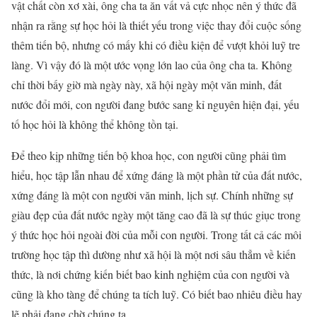
vật chất còn xơ xài, ông cha ta ăn vất vả cực nhọc nên ý thức đã
nhận ra rằng sự học hỏi là thiết yếu trong việc thay đổi cuộc sống
thêm tiến bộ, nhưng có mấy khi có điều kiện để vượt khỏi luỹ tre
làng. Vì vậy đó là một ước vọng lớn lao của ông cha ta. Không
chỉ thời bấy giờ mà ngày này, xã hội ngày một văn minh, đất
nước đổi mới, con người đang bước sang kỉ nguyên hiện đại, yếu
tố học hỏi là không thể không tồn tại.
Để theo kịp những tiến bộ khoa học, con người cũng phải tìm
hiểu, học tập lẫn nhau để xứng đáng là một phần tử của đất nước,
xứng đáng là một con người văn minh, lịch sự. Chính những sự
giàu đẹp của đất nước ngày một tăng cao đã là sự thúc giục trong
ý thức học hỏi ngoài đời của mỗi con người. Trong tất cả các môi
trường học tập thì dường như xã hội là một nơi sâu thẳm về kiến
thức, là nơi chứng kiến biết bao kinh nghiệm của con người và
cũng là kho tàng để chúng ta tích luỹ. Có biết bao nhiêu điều hay
lẽ phải đang chờ chúng ta.