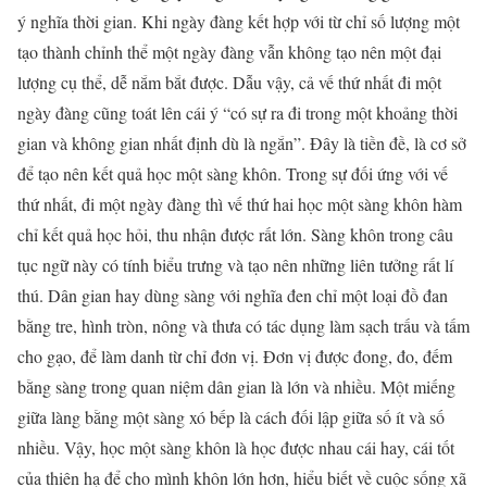
ý nghĩa thời gian. Khi ngày đàng kết hợp với từ chỉ số lượng một
tạo thành chỉnh thể một ngày đàng vẫn không tạo nên một đại
lượng cụ thể, dễ nắm bắt được. Dẫu vậy, cả vế thứ nhất đi một
ngày đàng cũng toát lên cái ý “có sự ra đi trong một khoảng thời
gian và không gian nhất định dù là ngắn”. Đây là tiền đề, là cơ sở
để tạo nên kết quả học một sàng khôn. Trong sự đối ứng với vế
thứ nhất, đi một ngày đàng thì vế thứ hai học một sàng khôn hàm
chỉ kết quả học hỏi, thu nhận được rất lớn. Sàng khôn trong câu
tục ngữ này có tính biểu trưng và tạo nên những liên tưởng rất lí
thú. Dân gian hay dùng sàng với nghĩa đen chỉ một loại đồ đan
bằng tre, hình tròn, nông và thưa có tác dụng làm sạch trấu và tấm
cho gạo, để làm danh từ chỉ đơn vị. Đơn vị được đong, đo, đếm
bằng sàng trong quan niệm dân gian là lớn và nhiều. Một miếng
giữa làng bằng một sàng xó bếp là cách đối lập giữa số ít và số
nhiều. Vậy, học một sàng khôn là học được nhau cái hay, cái tốt
của thiên hạ để cho mình khôn lớn hơn, hiểu biết về cuộc sống xã