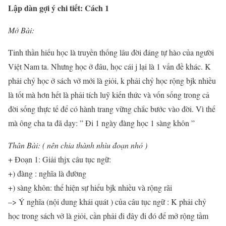
Lập dàn gợi ý chi tiết: Cách 1
Mở Bài:
Tinh thần hiếu học là truyền thống lâu đời đáng tự hào của người
Việt Nam ta. Nhưng học ở đâu, học cái j lại là 1 vấn đề khác. K
phải chỷ học ở sách vở mới là giỏi, k phải chỷ học rộng bjk nhiều
là tốt mà hơn hết là phải tích luỹ kiến thức và vốn sống trong cả
đời sống thực tế để có hành trang vững chắc bước vào đời. Vì thế
mà ông cha ta đã dạy: ” Đi 1 ngày đàng học 1 sàng khôn ”
Thân Bài: ( nên chia thành nhìu đoạn nhỏ )
+ Đoạn 1: Giải thjx câu tục ngữ:
+) đàng : nghĩa là đường
+) sàng khôn: thể hiện sự hiểu bjk nhiều và rộng rãi
–> Ý nghĩa (nội dung khái quát ) của câu tục ngữ : K phải chỷ
học trong sách vở là giỏi, cần phải đi đây đi đó để mở rộng tầm