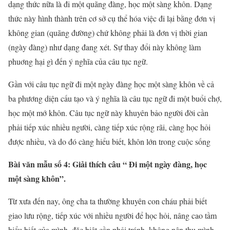
dạng thức nữa là đi một quãng đàng, học một sàng khôn. Dạng
thức này hình thành trên cơ sở cụ thể hóa việc đi lại bằng đơn vị
không gian (quãng đường) chứ không phải là đơn vị thời gian
(ngày đàng) như dạng đang xét. Sự thay đổi này không làm
phuơng hại gì đến ý nghĩa của câu tục ngữ.
Gần với câu tục ngữ đi một ngày đàng học một sàng khôn về cả
ba phương diện cấu tạo và ý nghĩa là câu tục ngữ đi một buổi chợ,
học một mớ khôn. Câu tục ngữ này khuyên bảo người đời cần
phải tiếp xúc nhiều người, càng tiếp xúc rộng rãi, càng học hỏi
được nhiều, và do đó càng hiểu biết, khôn lớn trong cuộc sống
Bài văn mẫu số 4: Giải thích câu “ Đi một ngày đàng, học
một sàng khôn”.
Từ xưa đến nay, ông cha ta thường khuyên con cháu phải biết
giao lưu rộng, tiếp xúc với nhiều người để học hỏi, nâng cao tầm
hiểu biết của mình, đặc biệt cần phải tránh, không nên thu mình