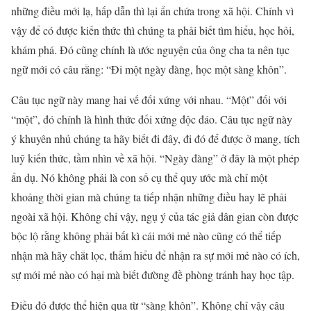
những điều mới lạ, hấp dẫn thì lại ẩn chứa trong xã hội. Chính vì
vậy để có được kiến thức thì chúng ta phải biết tìm hiểu, học hỏi,
khám phá. Đó cũng chính là ước nguyện của ông cha ta nên tục
ngữ mới có câu rằng: “Đi một ngày đàng, học một sàng khôn”.
Câu tục ngữ này mang hai vế đối xứng với nhau. “Một” đối với
“một”, đó chính là hình thức đối xứng độc đáo. Câu tục ngữ này
ý khuyên nhủ chúng ta hãy biết đi đây, đi đó để được ở mang, tích
luỹ kiến thức, tầm nhìn về xã hội. “Ngày đàng” ở đây là một phép
ẩn dụ. Nó không phải là con số cụ thể quy ước mà chỉ một
khoảng thời gian mà chúng ta tiếp nhận những điều hay lẽ phải
ngoài xã hội. Không chỉ vậy, ngụ ý của tác giả dân gian còn được
bộc lộ rằng không phải bất kì cái mới mẻ nào cũng có thể tiếp
nhận mà hãy chắt lọc, thấm hiểu để nhận ra sự mới mẻ nào có ích,
sự mới mẻ nào có hại mà biết đường đề phòng tránh hay học tập.
Điều đó được thể hiện qua từ “sàng khôn”. Không chỉ vậy câu