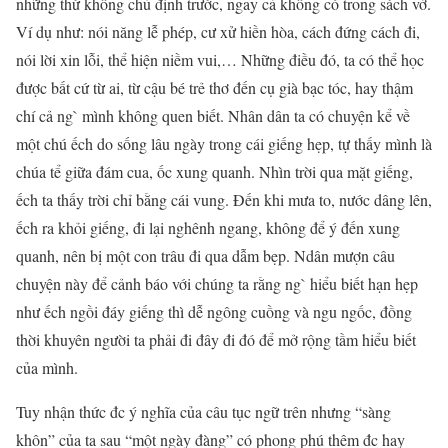
những thứ không chủ định trước, ngay cả không có trong sách vở.
Ví dụ như: nói năng lễ phép, cư xử hiền hòa, cách đứng cách đi,
nói lời xin lỗi, thể hiện niềm vui,… Những điều đó, ta có thể học
được bất cứ từ ai, từ cậu bé trẻ thơ đến cụ già bạc tóc, hay thậm
chí cả ng` mình không quen biết. Nhân dân ta có chuyện kể về
một chú ếch do sống lâu ngày trong cái giếng hẹp, tự thấy mình là
chúa tể giữa đám cua, ốc xung quanh. Nhìn trời qua mặt giếng,
ếch ta thấy trời chỉ bằng cái vung. Đến khi mưa to, nước dâng lên,
ếch ra khỏi giếng, đi lại nghênh ngang, không để ý đến xung
quanh, nên bị một con trâu đi qua dẫm bẹp. Ndân mượn câu
chuyện này để cảnh báo với chúng ta rằng ng` hiểu biết hạn hẹp
như ếch ngồi đáy giếng thì dễ ngông cuồng và ngu ngốc, đồng
thời khuyên người ta phải đi đây đi đó để mở rộng tầm hiểu biết
của mình.
Tuy nhận thức đc ý nghĩa của câu tục ngữ trên nhưng “sàng
khôn” của ta sau “một ngày đàng” có phong phú thêm đc hay