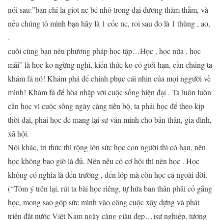
nói sau:”bạn chỉ la giot nc bé nhỏ trong đại dương thăm thẳm, và
nếu chúng tỏ mình bạn hãy là 1 cốc nc, roi sau đo là 1 thùng , ao,
.
cuối cùng bạn nêu phương pháp học tập…Học , học nữa , học
mãi” là học ko ngừng nghỉ, kiến thức ko có giới hạn, cần chúng ta
khám fá nó! Khám phá để chinh phục cái nhìn của mọi nggười về
mình! Khám fá để hòa nhập với cuộc sống hiện đại . Ta luôn luôn
cần học vì cuộc sống ngày càng tiến bộ, ta phải học để theo kịp
thời đại, phải học để mang lại sự văn minh cho bản thân, gia đình,
xã hội.
Nói khác, tri thức thì rộng lớn sức học con người thì có hạn, nên
học không bao giờ là đủ. Nên nếu có cơ hội thì nên học . Học
không có nghĩa là đến trường , đến lớp mà còn học cả ngoài đời.
(“Tóm ý trên lại, rút ta bài học riêng, tự hứa bản thân phải cố gắng
học, mong sao góp sức mình vào công cuộc xây dựng và phát
triển đất nước Việt Nam ngày càng giàu đẹp…)sự nghiệp, tương