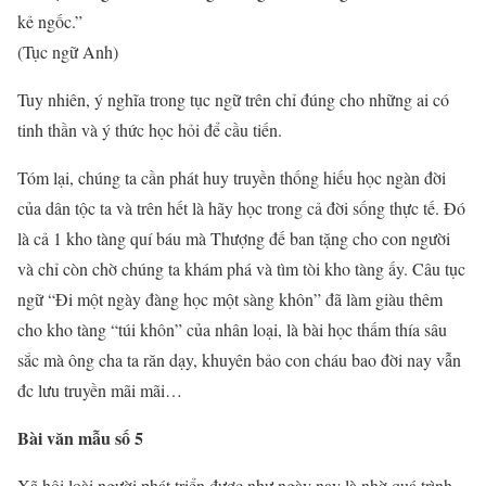
kẻ ngốc.”
(Tục ngữ Anh)
Tuy nhiên, ý nghĩa trong tục ngữ trên chỉ đúng cho những ai có
tinh thần và ý thức học hỏi để cầu tiến.
Tóm lại, chúng ta cần phát huy truyền thống hiếu học ngàn đời
của dân tộc ta và trên hết là hãy học trong cả đời sống thực tế. Đó
là cả 1 kho tàng quí báu mà Thượng đế ban tặng cho con người
và chỉ còn chờ chúng ta khám phá và tìm tòi kho tàng ấy. Câu tục
ngữ “Đi một ngày đàng học một sàng khôn” đã làm giàu thêm
cho kho tàng “túi khôn” của nhân loại, là bài học thấm thía sâu
sắc mà ông cha ta răn dạy, khuyên bảo con cháu bao đời nay vẫn
đc lưu truyền mãi mãi…
Bài văn mẫu số 5
Xã hội loài người phát triển được như ngày nay là nhờ quá trình