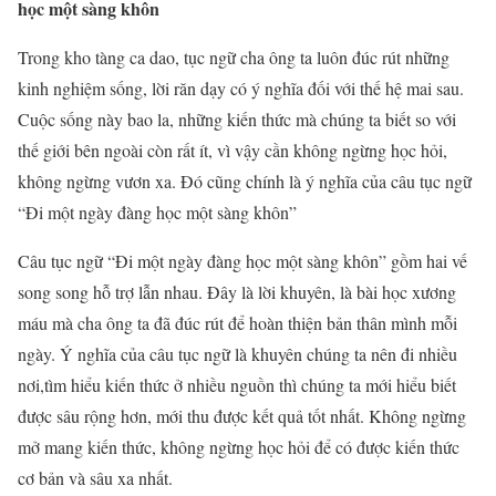
học một sàng khôn
Trong kho tàng ca dao, tục ngữ cha ông ta luôn đúc rút những
kinh nghiệm sống, lời răn dạy có ý nghĩa đối với thế hệ mai sau.
Cuộc sống này bao la, những kiến thức mà chúng ta biết so với
thế giới bên ngoài còn rất ít, vì vậy cần không ngừng học hỏi,
không ngừng vươn xa. Đó cũng chính là ý nghĩa của câu tục ngữ
“Đi một ngày đàng học một sàng khôn”
Câu tục ngữ “Đi một ngày đàng học một sàng khôn” gồm hai vế
song song hỗ trợ lẫn nhau. Đây là lời khuyên, là bài học xương
máu mà cha ông ta đã đúc rút để hoàn thiện bản thân mình mỗi
ngày. Ý nghĩa của câu tục ngữ là khuyên chúng ta nên đi nhiều
nơi,tìm hiểu kiến thức ở nhiều nguồn thì chúng ta mới hiểu biết
được sâu rộng hơn, mới thu được kết quả tốt nhất. Không ngừng
mở mang kiến thức, không ngừng học hỏi để có được kiến thức
cơ bản và sâu xa nhất.