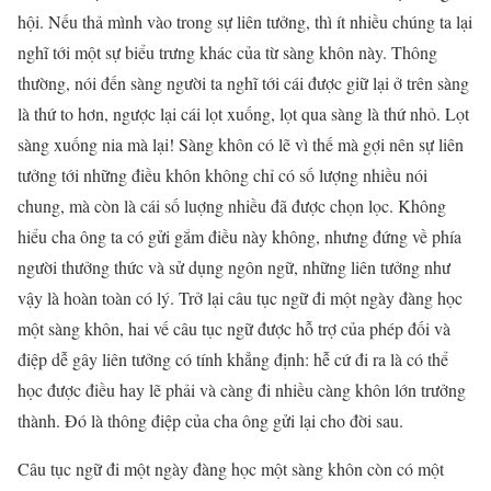
hội. Nếu thả mình vào trong sự liên tưởng, thì ít nhiều chúng ta lại
nghĩ tới một sự biểu trưng khác của từ sàng khôn này. Thông
thường, nói đến sàng người ta nghĩ tới cái được giữ lại ở trên sàng
là thứ to hơn, ngược lại cái lọt xuống, lọt qua sàng là thứ nhỏ. Lọt
sàng xuống nia mà lại! Sàng khôn có lẽ vì thế mà gợi nên sự liên
tưởng tới những điều khôn không chỉ có số lượng nhiều nói
chung, mà còn là cái số luợng nhiều đã được chọn lọc. Không
hiểu cha ông ta có gửi gắm điều này không, nhưng đứng về phía
người thưởng thức và sử dụng ngôn ngữ, những liên tưởng như
vậy là hoàn toàn có lý. Trở lại câu tục ngữ đi một ngày đàng học
một sàng khôn, hai vế câu tục ngữ được hỗ trợ của phép đối và
điệp dễ gây liên tưởng có tính khẳng định: hễ cứ đi ra là có thể
học được điều hay lẽ phải và càng đi nhiều càng khôn lớn trưởng
thành. Đó là thông điệp của cha ông gửi lại cho đời sau.
Câu tục ngữ đi một ngày đàng học một sàng khôn còn có một