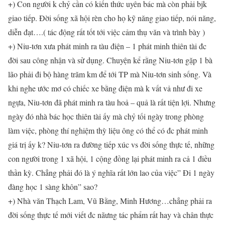
+) Con người k chỷ cần có kiến thức uyên bác mà còn phải bjk
giao tiếp. Đời sống xã hội rèn cho họ kỹ năng giao tiếp, nói năng,
diễn đạt….( tác động rất tốt tới việc cảm thụ văn và trình bày )
+) Niu-tơn xưa phát minh ra tàu điện – 1 phát minh thiên tài đc
đời sau công nhận và sử dụng. Chuyện kể rằng Niu-tơn gặp 1 bà
lão phải đi bộ hàng trăm km để tới TP mà Niu-tơn sinh sống. Và
khi nghe ước mơ có chiếc xe bằng điện mà k vất vả như đi xe
ngựa, Niu-tơn đã phát minh ra tàu hoả – quả là rất tiện lợi. Nhưng
ngày đó nhà bác học thiên tài ấy mà chỷ tối ngày trong phòng
làm việc, phòng thí nghiệm thỳ liệu ông có thể có đc phát minh
giá trị ấy k? Niu-tơn ra đường tiếp xúc vs đời sống thực tế, những
con người trong 1 xã hội, 1 cộng đồng lại phát minh ra cả 1 điều
thần kỳ. Chẳng phải đó là ý nghĩa rất lớn lao của việc” Đi 1 ngày
đàng học 1 sàng khôn” sao?
+) Nhà văn Thạch Lam, Vũ Bằng, Minh Hương…chẳng phải ra
đời sống thực tế mới viết đc nãưng tác phẩm rất hay và chân thực