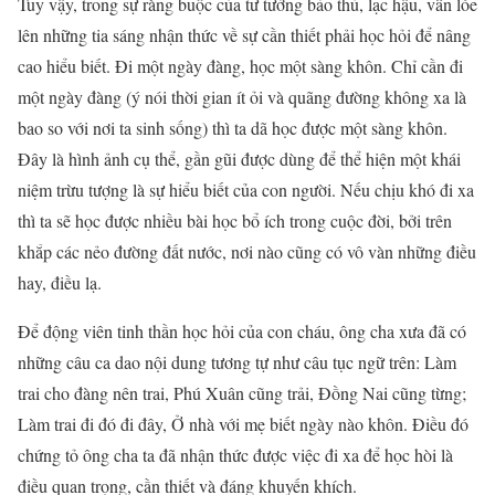
Tuy vậy, trong sự ràng buộc của tư tưởng bảo thủ, lạc hậu, vẫn lóe
lên những tia sáng nhận thức về sự cần thiết phải học hỏi để nâng
cao hiểu biết. Đi một ngày đàng, học một sàng khôn. Chỉ cần đi
một ngày đàng (ý nói thời gian ít ỏi và quãng đường không xa là
bao so với nơi ta sinh sống) thì ta dã học được một sàng khôn.
Đây là hình ảnh cụ thể, gần gũi được dùng để thể hiện một khái
niệm trừu tượng là sự hiểu biết của con người. Nếu chịu khó đi xa
thì ta sẽ học được nhiều bài học bổ ích trong cuộc đời, bởi trên
khắp các nẻo đường đất nước, nơi nào cũng có vô vàn những điều
hay, điều lạ.
Để động viên tinh thần học hỏi của con cháu, ông cha xưa đã có
những câu ca dao nội dung tương tự như câu tục ngữ trên: Làm
trai cho đàng nên trai, Phú Xuân cũng trải, Đồng Nai cũng từng;
Làm trai đi đó đi đây, Ở nhà với mẹ biết ngày nào khôn. Điều đó
chứng tỏ ông cha ta đã nhận thức được việc đi xa để học hòi là
điều quan trọng, cần thiết và đáng khuyến khích.