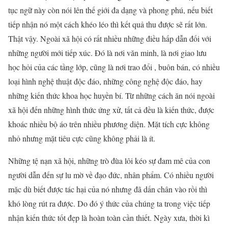
tục ngữ này còn nói lên thế giới đa dạng và phong phú, nếu biết
tiếp nhận nó một cách khéo léo thì kết quả thu được sẽ rất lớn.
Thật vậy. Ngoài xã hội có rất nhiều những điều hấp dẫn đối với
những người mới tiếp xúc. Đó là nơi văn minh, là nơi giao lưu
học hỏi của các tầng lớp, cũng là nơi trao đổi , buôn bán, có nhiều
loại hình nghệ thuật độc đáo, những công nghệ độc đáo, hay
những kiến thức khoa học huyền bí. Từ những cách ăn nói ngoài
xã hội đến những hình thức ứng xử, tất cả đều là kiến thức, được
khoác nhiều bộ áo trên nhiều phương diện. Mặt tích cực không
nhỏ nhưng mặt tiêu cực cũng không phải là ít.
Những tệ nạn xã hội, những trò đùa lôi kéo sự đam mê của con
người dẫn đến sự lu mờ về đạo đức, nhân phẩm. Có nhiều người
mặc dù biết được tác hại của nó nhưng đã dấn chân vào rồi thì
khó lòng rút ra được. Do đó ý thức của chúng ta trong việc tiếp
nhận kiến thức tốt đẹp là hoàn toàn cần thiết. Ngày xưa, thời kì