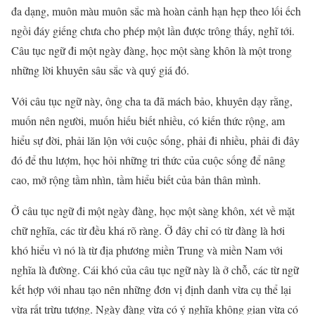
đa dạng, muôn màu muôn sắc mà hoàn cảnh hạn hẹp theo lối ếch
ngồi đáy giếng chưa cho phép một lần được trông thấy, nghĩ tới.
Câu tục ngữ đi một ngày đàng, học một sàng khôn là một trong
những lời khuyên sâu sắc và quý giá đó.
Với câu tục ngữ này, ông cha ta đã mách bảo, khuyên dạy rằng,
muốn nên người, muốn hiếu biết nhiều, có kiến thức rộng, am
hiểu sự đời, phải lăn lộn với cuộc sống, phải đi nhiều, phải đi đây
đó để thu lượm, học hỏi những tri thức của cuộc sống để nâng
cao, mở rộng tầm nhìn, tầm hiểu biết của bản thân mình.
Ở câu tục ngữ đi một ngày đàng, học một sàng khôn, xét về mặt
chữ nghĩa, các từ đều khá rõ ràng. Ở đây chỉ có từ đàng là hơi
khó hiểu vì nó là từ địa phương miền Trung và miền Nam với
nghĩa là đường. Cái khó của câu tục ngữ này là ở chỗ, các từ ngữ
kết hợp với nhau tạo nên những đơn vị định danh vừa cụ thể lại
vừa rất trừu tượng. Ngày đàng vừa có ý nghĩa không gian vừa có