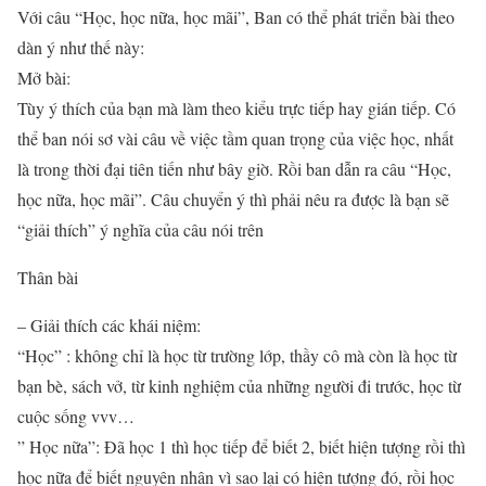
Với câu “Học, học nữa, học mãi”, Ban có thể phát triển bài theo
dàn ý như thế này:
Mở bài:
Tùy ý thích của bạn mà làm theo kiểu trực tiếp hay gián tiếp. Có
thể ban nói sơ vài câu về việc tầm quan trọng của việc học, nhất
là trong thời đại tiên tiến như bây giờ. Rồi ban dẫn ra câu “Học,
học nữa, học mãi”. Câu chuyển ý thì phải nêu ra được là bạn sẽ
“giải thích” ý nghĩa của câu nói trên
Thân bài
– Giải thích các khái niệm:
“Học” : không chỉ là học từ trường lớp, thầy cô mà còn là học từ
bạn bè, sách vở, từ kinh nghiệm của những người đi trước, học từ
cuộc sống vvv…
” Học nữa”: Đã học 1 thì học tiếp để biết 2, biết hiện tượng rồi thì
học nữa để biết nguyên nhân vì sao lại có hiện tượng đó, rồi học