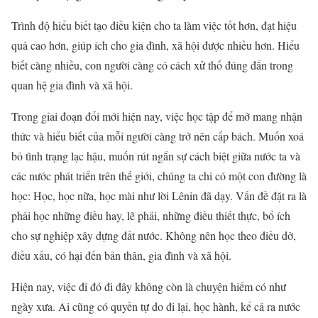
Trình độ hiểu biết tạo điều kiện cho ta làm việc tốt hơn, đạt hiệu
quả cao hơn, giúp ích cho gia đình, xã hội được nhiều hơn. Hiểu
biết càng nhiều, con người càng có cách xử thố đúng đắn trong
quan hệ gia đình và xã hội.
Trong gỉai đoạn đổi mới hiện nay, việc học tập để mở mang nhận
thức và hiểu biết của mỗỉ người càng trở nên cấp bách. Muốn xoá
bỏ tình trạng lạc hậu, muốn rút ngắn sự cách biệt giữa nước ta và
các nước phát triển trên thế giới, chúng ta chi có một con đường là
học: Học, học nữa, học mài như lời Lênin đã dạy. Vấn đề đặt ra là
phải học những điều hay, lẽ phải, những điều thiết thực, bổ ích
cho sự nghiệp xây dựng đất nước. Không nên học theo điều dở,
điều xấu, có hại đến bản thân, gia đình và xã hội.
Hiện nay, việc đi đó đi đây không còn là chuyện hiếm có như
ngày xưa. Ai cũng có quyền tự do đi lại, học hành, kể cả ra nước