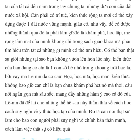
lai của tất cả đều nằm trong tay chúng ta, những đứa con của đất
nước xã hội. Cần phải có trí tuệ, kiến thức rộng ta mới có thể xây
dựng được 1 đất nước vững mạnh, giàu có. như vậy, để có được
những thành quả đó ta phải làm gì?đó là khám phá, học tập, mở
rộng tầm mắt của mình không chỉ trong sách giáo khoa mà phải
tìm hiểu trên tất cả những gì mình có thể tìm hiểu. Có thể bạn thật
sự giỏi nhưng tại sao bạn không vươn lên hơn lúc này, kiến thức
của bạn đang có chỉ là 1 con số bé nhỏ trong khoảng trời bao la,
bởi vậy mà Lê-nin đã có câu”Học, học nữa, học mãi” kiến thức
không bao giờ cạn chỉ là bạn chưa khám phá hết nó mà thôi. câu
nói ngắn gọn mà sâu sắc, mang đầy những hàm ý cao cả đó của
Lê-nin đã để lại cho những thế hệ sau này thấm thía về cách học,
cách suy nghĩ về ý thức học tập của mình. Đó là câu nói thật sự
làm cho bao con người phải suy nghĩ về chính bản thân mình,
cách làm việc thật sự có hiệu quả