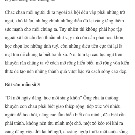
Chắc chắn mỗi người đi ra ngoài xã hội đều vấp phải những trở
ngại, khó khăn, nhưng chính những điều đó lại càng tăng thêm
sức mạnh cho mỗi chúng ta. Tuy nhiên thì không phải học tập
ngoài xã hội chỉ đơn thuần như vậy mà còn cần phải học khôn,
học chọn lọc những tinh tuý, còn những điều tiêu cực thì lại là
mặt trái để chúng ta biết tránh xa. Nói tóm lại câu tục ngữ trên
khuyên răn chúng ta về cách mở rộng hiểu biết, mở rộng vồn kiến
thức để tạo nên những thành quả vượt bậc và cách sống cao đẹp.
Bài văn mẫu số 3
“Đi một ngày đàng, học một sàng khôn” Ông cha ta thường
khuyên con cháu phải biết giao thiệp rộng, tiếp xúc với nhiều
người để học hỏi, nâng cao tầm hiểu biết của mình, đặc biệt cần
phải tránh, không nên thu mình một chỗ, một xó kẻo rồi khi ra
cáng đáng việc đời lại bỡ ngỡ, choáng ngợp trước một cuộc sống