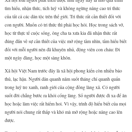
tìm hiểu, nhận thức, tích luỹ và không ngừng nâng cao tri thức
của tất cả các dân tộc trên thế giới. Tri thức rất cần thiết đối với
con người. Muốn có tri thức thì phải học hỏi. Học trong sách vở,
học từ thực tế cuộc sống, ông cha ta xưa kia đã nhận thức rất
đúng đắn về sự cần thiết của việc mở rộng tầm nhìn, tầm hiểu biết
đối với mỗỉ người nên đã khuyên nhủ, động viên con cháu: Đi
một ngày đàng, học một sàng khôn.
Xã hội Việt Nam trước đây là xã hội phong kiến còn nhiều bảo
thủ, lạc hậu. Người dân quanh năm suốt tháng chỉ quanh quẩn
trong luỹ tre xanh, ranh giới của cộng đồng làng xã. Có người
suốt đời chẳng bước ra khỏi cổng làng. Số người được đi xa để ăn
học hoặc làm việc rất hiếm hoi. Vì vậy, trình độ hiểu biết của mọi
người nói chung rất thấp và khó mà mở rộng hoặc nâng cao lên
được.