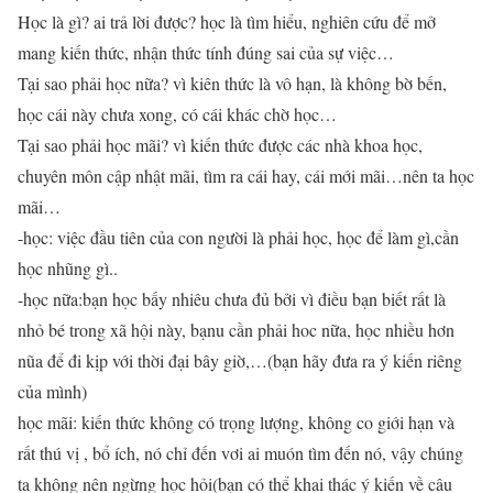
Học là gì? ai trả lời được? học là tìm hiểu, nghiên cứu để mở
mang kiến thức, nhận thức tính đúng sai của sự việc…
Tại sao phải học nữa? vì kiên thức là vô hạn, là không bờ bến,
học cái này chưa xong, có cái khác chờ học…
Tại sao phải học mãi? vì kiến thức được các nhà khoa học,
chuyên môn cập nhật mãi, tìm ra cái hay, cái mới mãi…nên ta học
mãi…
-học: việc đầu tiên của con người là phải học, học để làm gì,cần
học nhũng gì..
-học nữa:bạn học bấy nhiêu chưa đủ bởi vì điều bạn biết rất là
nhỏ bé trong xã hội này, bạnu cần phải hoc nữa, học nhiều hơn
nũa để đi kịp với thời đại bây giờ,…(bạn hãy đưa ra ý kiến riêng
của mình)
học mãi: kiến thức không có trọng lượng, không co giới hạn và
rất thú vị , bổ ích, nó chỉ đến vơi ai muón tìm đến nó, vậy chúng
ta không nên ngừng học hỏi(bạn có thể khai thác ý kiến về câu