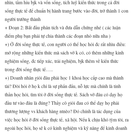
nhìn, tầm hỉu bjk và vốn sống, tích luỹ kiến thức trong cả đời
sống thực tế để chuẩn bị hành trang bước vào đời, trở thành 1 con
người trưởng thành
+ Đoạn 2: Bắt đầu phân tích và đưa dẫn chứng nhé ( các luận
điểm phụ bạn phải tự chia thành các đoạn nhỏ nữa nha )
+) Ở đời sống thực tế, con người có thể học hỏi đc rất nhìu điều:
mở rộng những kiến thức mà sách vở k có, có thêm những kinh
nghiệm sống, đc tiếp xúc, trải nghiệm, bjk thêm về kiến thức
trong đời sống thực tế…..
+) Doanh nhân giỏi đâu phải học 1 khoá học cấp cao mà thành
tài? Đòi hỏi ở họ k chỉ là sự phấn đấu, nỗ lực mà chính là tinh
thần học hỏi, tìm tòi ở đời sống thực tế. Sách vở đâu có dạy họ
đầu tư vào đâu là đúng? Thầy cô giỏi đau có thể dạy họ phải
thương lượng vs khách hàng ntnèo? Đó chính là tác dụng của
việc học hỏi ở đời sống thực tế, xã hội. Nếu k chịu khó tỳm tòi, ra
ngoài học hỏi, họ sẽ k có kinh nghiệm và kỹ năng để kinh doanh