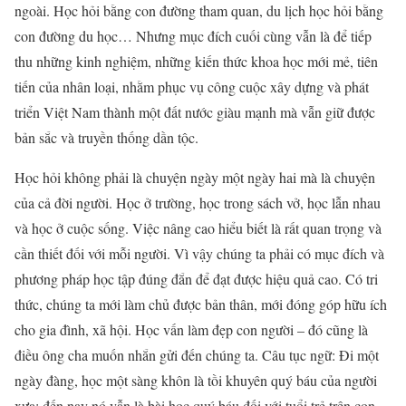
ngoài. Học hỏi bằng con đường tham quan, du lịch học hỏi bằng
con đường du học… Nhưng mục đích cuối cùng vẫn là để tiếp
thu những kinh nghiệm, những kiến thức khoa học mới mẻ, tiên
tiến của nhân loại, nhằm phục vụ công cuộc xây dựng và phát
triển Việt Nam thành một đất nước giàu mạnh mà vẫn giữ được
bản sắc và truyền thống dần tộc.
Học hỏi không phải là chuyện ngày một ngày hai mà là chuyện
của cả đời người. Học ở trường, học trong sách vở, học lẫn nhau
và học ở cuộc sống. Việc nâng cao hiểu biết là rất quan trọng và
cần thiết đối với mỗi người. Vì vậy chúng ta phải có mục đích và
phương pháp học tập đúng đắn để đạt được hiệu quả cao. Có tri
thức, chúng ta mới làm chủ được bản thân, mới đóng góp hữu ích
cho gia đình, xã hội. Học vấn làm đẹp con người – đó cũng là
điều ông cha muốn nhắn gửi đến chúng ta. Câu tục ngữ: Đi một
ngày đàng, học một sàng khôn là tồi khuyên quý báu của người
xưa; đến nay nó vẫn là bài học quý báu đối với tuổi trẻ trên con