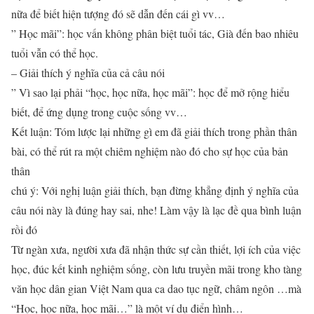
nữa để biết hiện tượng đó sẽ dẫn đến cái gì vv…
” Học mãi”: học vấn không phân biệt tuổi tác, Già đến bao nhiêu
tuổi vẫn có thể học.
– Giải thích ý nghĩa của cả câu nói
” Vì sao lại phải “học, học nữa, học mãi”: học để mở rộng hiểu
biết, để ứng dụng trong cuộc sống vv…
Kết luận: Tóm lược lại những gì em đã giải thích trong phần thân
bài, có thể rút ra một chiêm nghiệm nào đó cho sự học của bản
thân
chú ý: Với nghị luận giải thích, bạn đừng khẳng định ý nghĩa của
câu nói này là đúng hay sai, nhe! Làm vậy là lạc đề qua bình luận
rồi đó
Từ ngàn xưa, người xưa đã nhận thức sự cần thiết, lợi ích của việc
học, đúc kết kinh nghiệm sống, còn lưu truyền mãi trong kho tàng
văn học dân gian Việt Nam qua ca dao tục ngữ, châm ngôn …mà
“Học, học nữa, học mãi…” là một ví dụ điển hình…