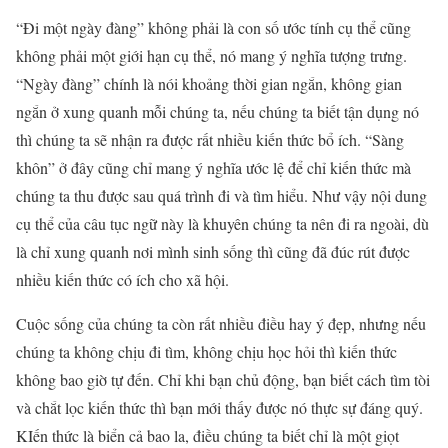
“Đi một ngày đàng” không phải là con số ước tính cụ thể cũng
không phải một giới hạn cụ thể, nó mang ý nghĩa tượng trưng.
“Ngày đàng” chính là nói khoảng thời gian ngắn, không gian
ngắn ở xung quanh mỗi chúng ta, nếu chúng ta biết tận dụng nó
thì chúng ta sẽ nhận ra được rất nhiều kiến thức bổ ích. “Sàng
khôn” ở đây cũng chỉ mang ý nghĩa ước lệ để chỉ kiến thức mà
chúng ta thu được sau quá trình đi và tìm hiểu. Như vậy nội dung
cụ thể của câu tục ngữ này là khuyên chúng ta nên đi ra ngoài, dù
là chỉ xung quanh nơi mình sinh sống thì cũng đã đúc rút được
nhiều kiến thức có ích cho xã hội.
Cuộc sống của chúng ta còn rất nhiều điều hay ý đẹp, nhưng nếu
chúng ta không chịu đi tìm, không chịu học hỏi thì kiến thức
không bao giờ tự đến. Chỉ khi bạn chủ động, bạn biết cách tìm tòi
và chắt lọc kiến thức thì bạn mới thấy được nó thực sự đáng quý.
KIến thức là biển cả bao la, điều chúng ta biết chỉ là một giọt