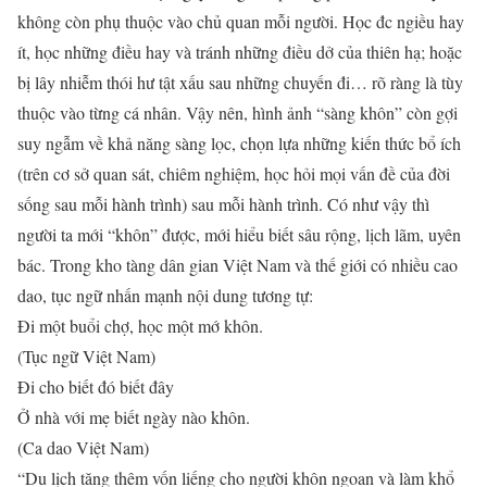
không còn phụ thuộc vào chủ quan mỗi người. Học đc ngiều hay
ít, học những điều hay và tránh những điều dở của thiên hạ; hoặc
bị lây nhiễm thói hư tật xấu sau những chuyến đi… rõ ràng là tùy
thuộc vào từng cá nhân. Vậy nên, hình ảnh “sàng khôn” còn gợi
suy ngẫm về khả năng sàng lọc, chọn lựa những kiến thức bổ ích
(trên cơ sở quan sát, chiêm nghiệm, học hỏi mọi vấn đề của đời
sống sau mỗi hành trình) sau mỗi hành trình. Có như vậy thì
người ta mới “khôn” được, mới hiểu biết sâu rộng, lịch lãm, uyên
bác. Trong kho tàng dân gian Việt Nam và thế giới có nhiều cao
dao, tục ngữ nhấn mạnh nội dung tương tự:
Đi một buổi chợ, học một mớ khôn.
(Tục ngữ Việt Nam)
Đi cho biết đó biết đây
Ở nhà với mẹ biết ngày nào khôn.
(Ca dao Việt Nam)
“Du lịch tăng thêm vốn liếng cho người khôn ngoan và làm khổ