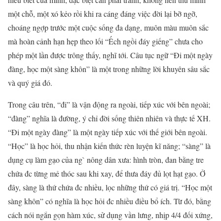
một chỗ, một xó kẻo rồi khi ra cáng đáng việc đời lại bỡ ngỡ,
choáng ngợp trước một cuộc sống đa dạng, muôn màu muôn sắc
mà hoàn cảnh hạn hẹp theo lối “Ếch ngồi đáy giếng” chưa cho
phép một lần được trông thấy, nghĩ tới. Câu tục ngữ “Đi một ngày
đàng, học một sàng khôn” là một trong những lời khuyên sâu sắc
và quý giá đó.
Trong câu trên, “đi” là vận động ra ngoài, tiếp xúc với bên ngoài;
“đàng” nghĩa là đường, ý chỉ đời sống thiên nhiên và thực tế XH.
“Đi một ngày đàng” là một ngày tiếp xúc với thế giới bên ngoài.
“Học” là học hỏi, thu nhận kiến thức rèn luyện kĩ năng; “sàng” là
dụng cụ làm gạo của ng` nông dân xưa: hình tròn, đan bằng tre
chứa đc từng mẻ thóc sau khi xay, để thưa đáy đủ lọt hạt gạo. Ở
đây, sàng là thứ chứa đc nhiều, lọc những thứ có giá trị. “Học một
sàng khôn” có nghĩa là học hỏi đc nhiều điều bổ ích. Từ đó, bằng
cách nói ngắn gọn hàm xúc, sử dụng vần lưng, nhịp 4/4 đối xứng,