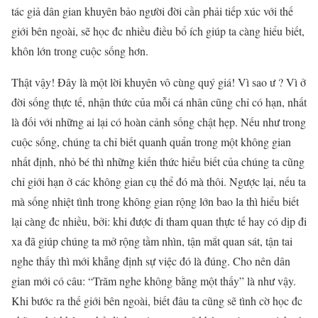
tác giả dân gian khuyên bảo người đời cần phải tiếp xúc với thế
giới bên ngoài, sẽ học đc nhiều điều bổ ích giúp ta càng hiểu biết,
khôn lớn trong cuộc sống hơn.
Thật vậy! Đây là một lời khuyên vô cùng quý giá! Vì sao ư ? Vì ở
đời sống thực tế, nhận thức của mỗi cá nhân cũng chỉ có hạn, nhất
là đối với những ai lại có hoàn cảnh sống chật hẹp. Nếu như trong
cuộc sống, chúng ta chỉ biết quanh quẩn trong một không gian
nhất định, nhỏ bé thì những kiến thức hiểu biết của chúng ta cũng
chỉ giới hạn ở các không gian cụ thể đó mà thôi. Ngược lại, nếu ta
mà sống nhiệt tình trong không gian rộng lớn bao la thì hiểu biết
lại càng đc nhiều, bởi: khi được đi tham quan thực tế hay có dịp đi
xa đã giúp chúng ta mở rộng tầm nhìn, tận mắt quan sát, tận tai
nghe thấy thì mới khẳng định sự việc đó là đúng. Cho nên dân
gian mới có câu: “Trăm nghe không bằng một thấy” là như vậy.
Khi bước ra thế giới bên ngoài, biết đâu ta cũng sẽ tình cờ học đc