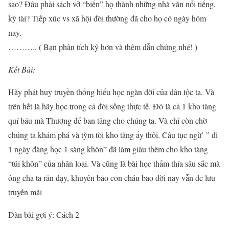
sao? Đâu phải sách vở “biến” họ thành những nhà văn nổi tiếng,
kỳ tài? Tiếp xúc vs xã hội đời thường đã cho họ có ngày hôm
nay.
……….. ( Bạn phân tích kỹ hơn và thêm dẫn chứng nhé! )
Kết Bài:
Hãy phát huy truyền thống hiếu học ngàn đời của dân tộc ta. Và
trên hết là hãy học trong cả đời sống thực tế. Đó là cả 1 kho tàng
quí báu mà Thượng đế ban tặng cho chúng ta. Và chỉ còn chờ
chúng ta khám phá và tỳm tòi kho tàng ấy thôi. Câu tục ngữ’ ” đi
1 ngày đàng học 1 sàng khôn” đã làm giàu thêm cho kho tàng
“túi khôn” của nhân loại. Và cũng là bài học thấm thía sâu sắc mà
ông cha ta răn dạy, khuyên bảo con cháu bao đời nay vẫn đc lưu
truyền mãi
Dàn bài gợi ý: Cách 2