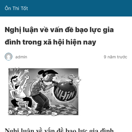
Ôn Thi Tốt
Nghị luận về vấn đề bạo lực gia
đình trong xã hội hiện nay
admin
9 năm trước
Nghị luận về vấn đề bạo lực gia đình