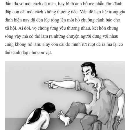
đấm đá vợ một cách dã man, hay hình ảnh bố mẹ nhẫn tâm đánh
đập con cái một cách không thương tiếc. Vấn đề bạo lực trong gia
đình hiện nay đã đến lúc rống lên một hồ chuông cảnh báo cho
xã hội. Ai đời, vợ chồng từng yêu thương nhau, kết hôn chung
sống vậy mà có thể làm ra những chuyện người dưng với nhau
cũng không nỡ làm. Hay con cái do mình rứt ruột đẻ ra mà lại có
thể đánh đập như con vật.