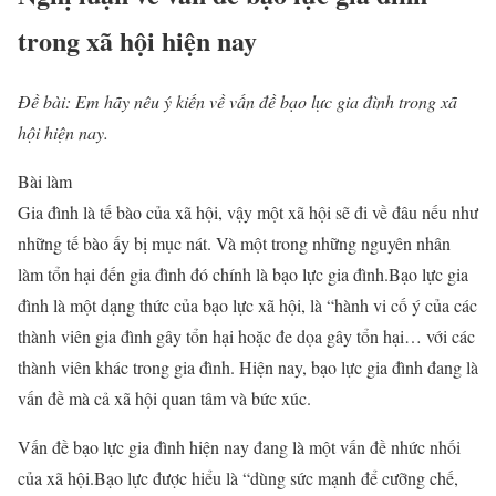
trong xã hội hiện nay
Đề bài: Em hãy nêu ý kiến về vấn đề bạo lực gia đình trong xã
hội hiện nay.
Bài làm
Gia đình là tế bào của xã hội, vậy một xã hội sẽ đi về đâu nếu như
những tế bào ấy bị mục nát. Và một trong những nguyên nhân
làm tổn hại đến gia đình đó chính là bạo lực gia đình.Bạo lực gia
đình là một dạng thức của bạo lực xã hội, là “hành vi cố ý của các
thành viên gia đình gây tổn hại hoặc đe dọa gây tổn hại… với các
thành viên khác trong gia đình. Hiện nay, bạo lực gia đình đang là
vấn đề mà cả xã hội quan tâm và bức xúc.
Vấn đề bạo lực gia đình hiện nay đang là một vấn đề nhức nhối
của xã hội.Bạo lực được hiểu là “dùng sức mạnh để cưỡng chế,