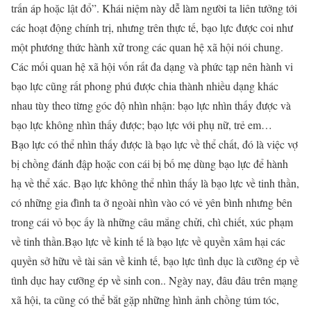
trấn áp hoặc lật đổ”. Khái niệm này dễ làm người ta liên tưởng tới
các hoạt động chính trị, nhưng trên thực tế, bạo lực được coi như
một phương thức hành xử trong các quan hệ xã hội nói chung.
Các mối quan hệ xã hội vốn rất đa dạng và phức tạp nên hành vi
bạo lực cũng rất phong phú được chia thành nhiều dạng khác
nhau tùy theo từng góc độ nhìn nhận: bạo lực nhìn thấy được và
bạo lực không nhìn thấy được; bạo lực với phụ nữ, trẻ em…
Bạo lực có thể nhìn thấy được là bạo lực về thể chất, đó là việc vợ
bị chồng đánh đập hoặc con cái bị bố mẹ dùng bạo lực để hành
hạ về thể xác. Bạo lực không thể nhìn thấy là bạo lực về tinh thần,
có những gia đình ta ở ngoài nhìn vào có vẻ yên bình nhưng bên
trong cái vỏ bọc ấy là những câu mắng chửi, chì chiết, xúc phạm
về tinh thần.Bạo lực về kinh tế là bạo lực về quyền xâm hại các
quyền sở hữu về tài sản về kinh tế, bạo lực tình dục là cưỡng ép về
tình dục hay cưỡng ép về sinh con.. Ngày nay, đâu đâu trên mạng
xã hội, ta cũng có thể bắt gặp những hình ảnh chồng túm tóc,