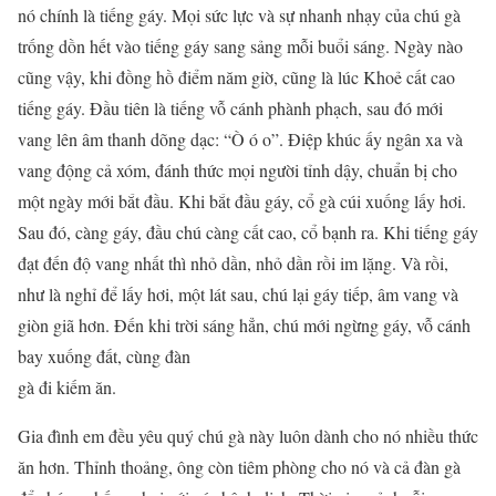
nó chính là tiếng gáy. Mọi sức lực và sự nhanh nhạy của chú gà
trống dồn hết vào tiếng gáy sang sảng mỗi buổi sáng. Ngày nào
cũng vậy, khi đồng hồ điểm năm giờ, cũng là lúc Khoẻ cất cao
tiếng gáy. Đầu tiên là tiếng vỗ cánh phành phạch, sau đó mới
vang lên âm thanh dõng dạc: “Ò ó o”. Điệp khúc ấy ngân xa và
vang động cả xóm, đánh thức mọi người tỉnh dậy, chuẩn bị cho
một ngày mới bắt đầu. Khi bắt đầu gáy, cổ gà cúi xuống lấy hơi.
Sau đó, càng gáy, đầu chú càng cất cao, cổ bạnh ra. Khi tiếng gáy
đạt đến độ vang nhất thì nhỏ dần, nhỏ dần rồi im lặng. Và rồi,
như là nghỉ để lấy hơi, một lát sau, chú lại gáy tiếp, âm vang và
giòn giã hơn. Đến khi trời sáng hẳn, chú mới ngừng gáy, vỗ cánh
bay xuống đất, cùng đàn
gà đi kiếm ăn.
Gia đình em đều yêu quý chú gà này luôn dành cho nó nhiều thức
ăn hơn. Thỉnh thoảng, ông còn tiêm phòng cho nó và cả đàn gà