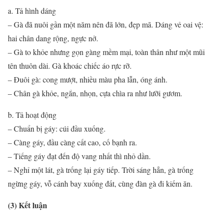
a. Tả hình dáng
– Gà đã nuôi gần một năm nên đã lớn, đẹp mã. Dáng vẻ oai vệ:
hai chân dang rộng, ngực nở.
– Gà to khỏe nhưng gọn gàng mềm mại, toàn thân như một mũi
tên thuôn dài. Gà khoác chiếc áo rực rỡ.
– Đuôi gà: cong mượt, nhiều màu pha lẫn, óng ánh.
– Chân gà khỏe, ngắn, nhọn, cựa chìa ra như lưỡi gươm.
b. Tả hoạt động
– Chuẩn bị gáy: cúi đầu xuống.
– Càng gáy, đầu càng cất cao, cố bạnh ra.
– Tiếng gáy đạt đến độ vang nhất thì nhỏ dần.
– Nghỉ một lát, gà trống lại gáy tiếp. Trời sáng hẳn, gà trống
ngừng gáy, vỗ cánh bay xuống đất, cùng đàn gà đi kiếm ăn.
(3) Kết luận