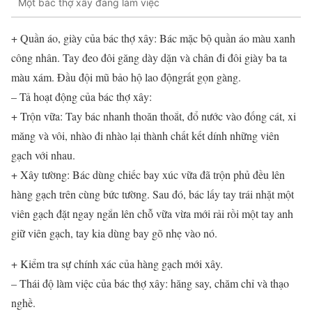
Một bác thợ xây đang làm việc
+ Quần áo, giày của bác thợ xây: Bác mặc bộ quần áo màu xanh
công nhân. Tay đeo đôi găng dày dặn và chân đi đôi giày ba ta
màu xám. Đầu đội mũ bảo hộ lao độngrất gọn gàng.
– Tả hoạt động của bác thợ xây:
+ Trộn vữa: Tay bác nhanh thoăn thoắt, đổ nước vào đống cát, xi
măng và vôi, nhào đi nhào lại thành chất kết dính những viên
gạch với nhau.
+ Xây tường: Bác dùng chiếc bay xúc vữa đã trộn phủ đều lên
hàng gạch trên cùng bức tường. Sau đó, bác lấy tay trái nhặt một
viên gạch đặt ngay ngắn lên chỗ vữa vừa mới rải rồi một tay anh
giữ viên gạch, tay kia dùng bay gõ nhẹ vào nó.
+ Kiểm tra sự chính xác của hàng gạch mới xây.
– Thái độ làm việc của bác thợ xây: hăng say, chăm chỉ và thạo
nghề.