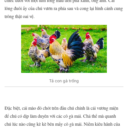
chiếc đuôi với một túm lông màu đen pha xanh, óng ánh. Cái
lông đuôi ấy của chú vươn ra phía sau và cong lại hình cánh cung
trông thật oai vệ.
Tả con gà trống
Đặc biệt, cái mào đỏ chót trên đầu chú chính là cái vương miện
để chú có dịp làm duyên với các cô gà mái. Chả thế mà quanh
chú lúc nào cũng kè kè bên mấy cô gà mái. Niềm kiêu hãnh của