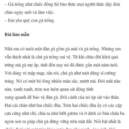
– Gà trống như chiếc đồng hồ báo thức mọi người thức dậy đón
chào ngày mới và làm việc.
– Em yêu quý con gà trống.
Bài làm mẫu
Nhà em có nuôi một đàn gà gồm gà mái và gà trống. Nhưng em
vẫn thích nhất là chú gà trống oai vệ. Từ khi chào đời khỏi quả
trứng mà gà mẹ ấp, tính đến nay nó đã được gần một năm tuổi.
Với dáng vẻ mập mạp, rắn rỏi, chú gà như một dũng sĩ cường
tráng. Nó có một bộ lông nhiều màu sắc, mượt mà. Đôi mắt nâu
nâu, xanh xanh, tròn xoe luôn quan sát động tĩnh
xung quanh để bảo vệ đàn gà. Đôi cánh của nó úp sát vào thân.
Hai cái chân như hai chiếc đũa. Trên hai chiếc đũa ấy có các cặp
cựa cứng như chì, chìa ra như lưỡi gươm và ở dưới có bàn chân ba
ngón xoè ra giúp chú gà đứng vững trên mặt đất. Nổi bật nhất là