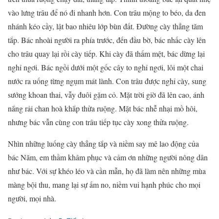
vào lưng trâu để nó đi nhanh hơn. Con trâu mộng to béo, da đen
nhánh kéo cầy, lật bao nhiêu lớp bùn đất. Đường cày thẳng tăm
tắp. Bác nhoài người ra phía trước, đến đầu bờ, bác nhấc cày lên
cho trâu quay lại rồi cày tiếp. Khi cày đã thấm mệt, bác dừng lại
nghỉ ngơi. Bác ngồi dưới một gốc cây to nghỉ ngơi, lôi một chai
nước ra uống từng ngụm mát lành. Con trâu được nghỉ cày, sung
sướng khoan thai, vẫy đuôi gặm cỏ. Mặt trời giờ đã lên cao, ánh
nắng rải chan hoà khắp thửa ruộng. Mặt bác nhễ nhại mồ hôi,
nhưng bác vẫn cùng con trâu tiếp tục cày xong thửa ruộng.
Nhìn những luống cày thẳng tắp và niềm say mê lao động của
bác Năm, em thầm khâm phục và cảm ơn những người nông dân
như bác. Với sự khéo léo và cần mẫn, họ đã làm nên những mùa
màng bội thu, mang lại sự ấm no, niềm vui hạnh phúc cho mọi
người, mọi nhà.