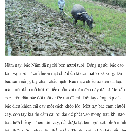
Năm nay, bác Năm đã ngoài bốn mươi tuổi. Dáng người bác cao
lớn, vạm vỡ. Trên khuôn mặt chữ điền là đôi mắt to và sáng. Da
bác sám nắng, tay chân chắc nịch. Bác mặc chiếc áo đen đã bạc
màu, ướt đẫm mồ hôi. Chiếc quần vải màu đen dày dặn được xắn
cao, trên đầu bác đội một chiếc mũ đã cũ. Đôi tay cứng cáp của
bác điều khiển cái cày một cách khéo léo. Một tay bác cầm chuôi
cày, còn tay kia thì cầm cái roi dài để phết vào mông trâu khi nào
trâu lười biếng. Theo lưỡi cày, đất được lật lên ngọt xớt, phơi mình
trên thửa ruộng chạy dài, thẳng tắp. Thỉnh thoảng bác lại quất nhẹ