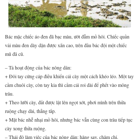
Bác mặc chiếc áo đen đã bạc màu, ướt đẫm mồ hôi. Chiếc quần
vải màu đen dày dặn được xắn cao, trên đầu bác đội một chiếc
mũ đã cũ.
– Tả hoạt động của bác nông dân:
+ Đôi tay cứng cáp điều khiển cái cày một cách khéo léo. Một tay
cầm chuôi cày, còn tay kia thì cầm cái roi dài để phết vào mông
trâu.
+ Theo lưỡi cày, đất được lật lên ngọt xớt, phơi mình trên thửa
ruộng chạy dài, thẳng tắp.
+ Mặt bác nhễ nhại mồ hôi, nhưng bác vẫn cùng con trâu tiếp tục
cày xong thửa ruộng.
– Thái độ làm việc của bác nông dân: hăng say, chăm chỉ.