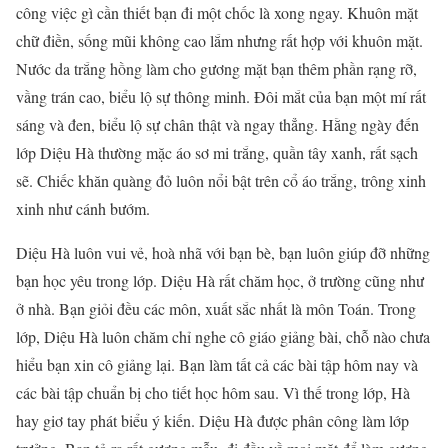
công việc gì cần thiết bạn đi một chốc là xong ngay. Khuôn mặt
chữ điền, sống mũi không cao lắm nhưng rất hợp với khuôn mặt.
Nước da trắng hồng làm cho gương mặt bạn thêm phần rạng rỡ,
vầng trán cao, biểu lộ sự thông minh. Đôi mắt của bạn một mí rất
sáng và đen, biểu lộ sự chân thật và ngay thẳng. Hằng ngày đến
lớp Diệu Hà thường mặc áo sơ mi trắng, quần tây xanh, rất sạch
sẽ. Chiếc khăn quàng đỏ luôn nổi bật trên cổ áo trắng, trông xinh
xinh như cánh bướm.
Diệu Hà luôn vui vẻ, hoà nhã với bạn bè, bạn luôn giúp đỡ những
bạn học yêu trong lớp. Diệu Hà rất chăm học, ở trường cũng như
ở nhà. Bạn giỏi đều các môn, xuất sắc nhất là môn Toán. Trong
lớp, Diệu Hà luôn chăm chỉ nghe cô giáo giảng bài, chỗ nào chưa
hiểu bạn xin cô giảng lại. Bạn làm tất cả các bài tập hôm nay và
các bài tập chuẩn bị cho tiết học hôm sau. Vì thế trong lớp, Hà
hay giơ tay phát biểu ý kiến. Diệu Hà được phân công làm lớp