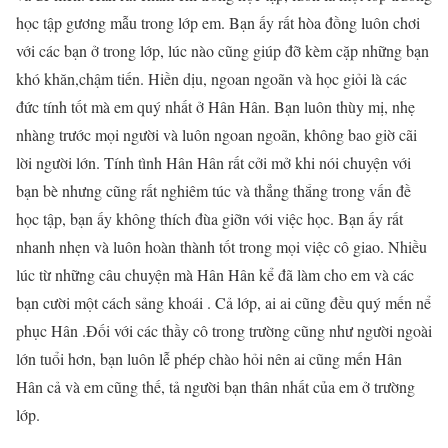
học tập gương mẫu trong lớp em. Bạn ấy rất hòa đồng luôn chơi
với các bạn ở trong lớp, lúc nào cũng giúp đỡ kèm cặp những bạn
khó khăn,chậm tiến. Hiền dịu, ngoan ngoãn và học giỏi là các
đức tính tốt mà em quý nhất ở Hân Hân. Bạn luôn thùy mị, nhẹ
nhàng trước mọi người và luôn ngoan ngoãn, không bao giờ cãi
lời người lớn. Tính tình Hân Hân rất cởi mở khi nói chuyện với
bạn bè nhưng cũng rất nghiêm túc và thẳng thắng trong vấn đề
học tập, bạn ấy không thích đùa giỡn với việc học. Bạn ấy rất
nhanh nhẹn và luôn hoàn thành tốt trong mọi việc cô giao. Nhiều
lúc từ những câu chuyện mà Hân Hân kể đã làm cho em và các
bạn cười một cách sảng khoái . Cả lớp, ai ai cũng đều quý mến nể
phục Hân .Đối với các thầy cô trong trường cũng như người ngoài
lớn tuổi hơn, bạn luôn lễ phép chào hỏi nên ai cũng mến Hân
Hân cả và em cũng thế, tả người bạn thân nhất của em ở trường
lớp.