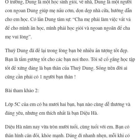
Ở trường, Dung là một học sinh giỏi, về nhà, Dung là một người
con ngoan Dung giúp mẹ nấu cơm, dọn dẹp nhà cửa, hướng dẫn
cho em học. Có lần Dung tâm sự: “Cha mẹ phải làm việc vất vả
để cho mình ăn học, mình phải học giỏi và ngoan ngoãn để cha
mẹ vui lòng”.
Thuỳ Dung đã đế lại trong lòng bạn bè nhiều ấn tượng tốt đẹp.
Bạn là tấm gương tốt cho các bạn noi theo. Tôi sẽ cố gắng học tập
tốt đế xứng đáng là bạn thân của Thuỳ Dung. Sống trên đời ai
cũng cần phải có 1 người bạn thân !
Bài tham khảo 2:
Lớp 5C của em có ba mươi hai bạn, bạn nào cùng dễ thương và
đáng yêu, nhưng em thích nhất là bạn Diệu Hà.
Diệu Hà năm nay vừa tròn mười tuổi, cùng tuổi với em. Bạn có
thân hình cân đối, khỏe mạnh. Dáng đi nhanh nhẹn, mỗi khi có