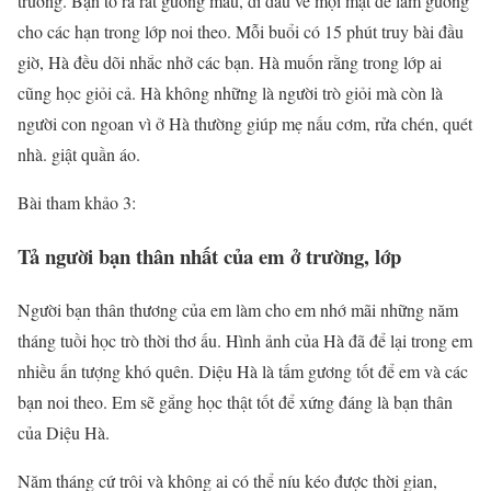
trưởng. Bạn tỏ ra rất gương mẫu, đi đầu về mọi mặt để làm gương
cho các hạn trong lớp noi theo. Mỗi buổi có 15 phút truy bài đầu
giờ, Hà đều dõi nhắc nhở các bạn. Hà muốn rằng trong lớp ai
cũng học giỏi cả. Hà không những là người trò giỏi mà còn là
người con ngoan vì ở Hà thường giúp mẹ nấu cơm, rửa chén, quét
nhà. giật quần áo.
Bài tham khảo 3:
Tả người bạn thân nhất của em ở trường, lớp
Người bạn thân thương của em làm cho em nhớ mãi những năm
tháng tuồi học trò thời thơ ấu. Hình ảnh của Hà đã để lại trong em
nhiều ấn tượng khó quên. Diệu Hà là tấm gương tốt để em và các
bạn noi theo. Em sẽ gắng học thật tốt để xứng đáng là bạn thân
của Diệu Hà.
Năm tháng cứ trôi và không ai có thể níu kéo được thời gian,