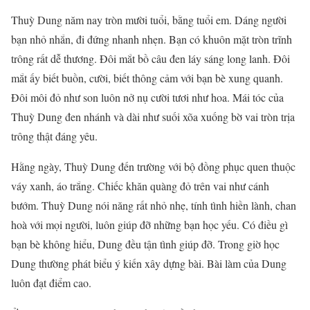
Thuỳ Dung năm nay tròn mười tuổi, bằng tuổi em. Dáng người
bạn nhỏ nhắn, đi đứng nhanh nhẹn. Bạn có khuôn mặt tròn trĩnh
trông rất dễ thương. Đôi mắt bồ câu đen láy sáng long lanh. Đôi
mắt ấy biết buồn, cười, biết thông cảm với bạn bè xung quanh.
Đôi môi đỏ như son luôn nở nụ cười tươi như hoa. Mái tóc của
Thuỳ Dung đen nhánh và dài như suối xõa xuống bờ vai tròn trịa
trông thật đáng yêu.
Hằng ngày, Thuỳ Dung đến trường với bộ đồng phục quen thuộc
váy xanh, áo trắng. Chiếc khăn quàng đỏ trên vai như cánh
bướm. Thuỳ Dung nói năng rất nhỏ nhẹ, tính tình hiền lành, chan
hoà với mọi người, luôn giúp đỡ những bạn học yếu. Có điều gì
bạn bè không hiểu, Dung đều tận tình giúp đỡ. Trong giờ học
Dung thường phát biểu ý kiến xây dựng bài. Bài làm của Dung
luôn đạt điểm cao.