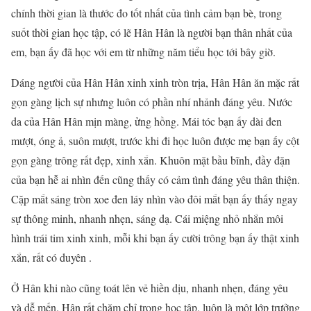
chính thời gian là thước đo tốt nhất của tình cảm bạn bè, trong
suốt thời gian học tập, có lẽ Hân Hân là người bạn thân nhất của
em, bạn ấy đã học với em từ những năm tiểu học tới bây giờ.
Dáng người của Hân Hân xinh xinh tròn trịa, Hân Hân ăn mặc rất
gọn gàng lịch sự nhưng luôn có phần nhí nhảnh đáng yêu. Nước
da của Hân Hân mịn màng, ửng hồng. Mái tóc bạn ấy dài đen
mượt, óng ả, suôn mượt, trước khi đi học luôn được mẹ bạn ấy cột
gọn gàng trông rất đẹp, xinh xắn. Khuôn mặt bầu bĩnh, đầy đặn
của bạn hễ ai nhìn đến cũng thấy có cảm tình đáng yêu thân thiện.
Cặp mắt sáng tròn xoe đen láy nhìn vào đôi mắt bạn ấy thấy ngay
sự thông minh, nhanh nhẹn, sáng dạ. Cái miệng nhỏ nhắn môi
hình trái tim xinh xinh, mỗi khi bạn ấy cười trông bạn ấy thật xinh
xắn, rất có duyên .
Ở Hân khi nào cũng toát lên vẻ hiền dịu, nhanh nhẹn, đáng yêu
và dễ mến. Hân rất chăm chỉ trong học tập, luôn là một lớp trưởng