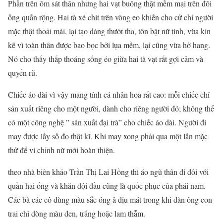
Phần trên ôm sát thân nhưng hai vạt buông thật mềm mại trên đôi
ống quần rộng. Hai tà xẻ chít trên vòng eo khiến cho cử chỉ người
mặc thật thoải mái, lại tạo dáng thướt tha, tôn bật nữ tính, vừa kín
kẽ vì toàn thân được bao bọc bởi lụa mềm, lại cũng vừa hở hang.
Nó cho thấy thấp thoáng sống éo giữa hai tà vạt rất gợi cảm và
quyến rũ.
Chiếc áo dài vì vậy mang tính cá nhân hoa rất cao: mỗi chiếc chỉ
sản xuất riêng cho một người, dành cho riêng người đó; không thể
có một công nghệ ” sản xuất đại trà” cho chiếc áo dài. Người đi
may được lấy số đo thật kĩ. Khi may xong phải qua một lần mặc
thử để vi chỉnh nữ mới hoàn thiện.
theo nhà biên khảo Trần Thị Lai Hồng thì áo ngũ thân đi đôi với
quần hai ống và khăn đội đầu cũng là quốc phục của phái nam.
Các bà các cô dùng màu sắc óng ả dịu mát trong khi đàn ông con
trai chỉ dòng màu đen, trắng hoặc lam thẫm.