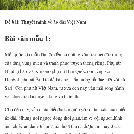
Đề bài: Thuyết minh về áo dài Việt Nam
Bài văn mẫu 1:
Mỗi quốc gia,mỗi dân tộc đều có những văn hóa,nét đặc trưng
của từng vùng miền và tranh phục truyền thống riêng. Phụ nữ
Nhật tự hào với Kimono,phụ nữ Hàn Quốc nổi tiếng với
Hanbok,phụ nữ Ân Độ để lại cho ta ấn tượng rất đặc biệt với bộ
Sari. Còn phụ nữ Việt Nam, từ xưa đến nay vẫn mãi song hành
với chiếc áo dài duyên dáng và thướt tha.
Cho đến nay, vẫn chưa biết được nguồn gốc chính xác của chiếc
áo dài. Nhưng nối ngược dòng thời gian,tìm về cội nguồn,hình
ảnh chiếc áo dài với hai tà áo thướt tha đã được tìm thấy ở các