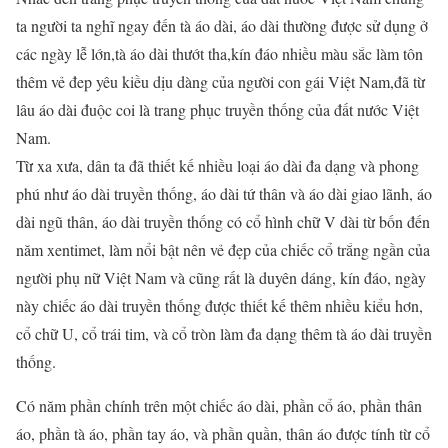
ta người ta nghĩ ngay đến tà áo dài, áo dài thường được sử dụng ở
các ngày lễ lớn,tà áo dài thướt tha,kín đáo nhiều màu sắc làm tôn
thêm vẻ đep yêu kiều dịu dàng của người con gái Việt Nam,đã từ
lâu áo dài đuộc coi là trang phục truyền thống của đất nước Việt
Nam.
Từ xa xưa, dân ta đã thiết kế nhiều loại áo dài đa dạng và phong
phú như áo dài truyền thống, áo dài tứ thân và áo dài giao lãnh, áo
dài ngũ thân, áo dài truyền thống có cổ hình chữ V dài từ bốn đến
năm xentimet, làm nổi bật nên vẻ đẹp của chiếc cổ trắng ngần của
người phụ nữ Việt Nam và cũng rất là duyên dáng, kín đáo, ngày
này chiếc áo dài truyền thống được thiết kế thêm nhiều kiểu hơn,
cổ chữ U, cổ trái tim, và cổ tròn làm đa dạng thêm tà áo dài truyền
thống.
Có năm phần chính trên một chiếc áo dài, phần cổ áo, phần thân
áo, phần tà áo, phần tay áo, và phần quần, thân áo được tính từ cổ