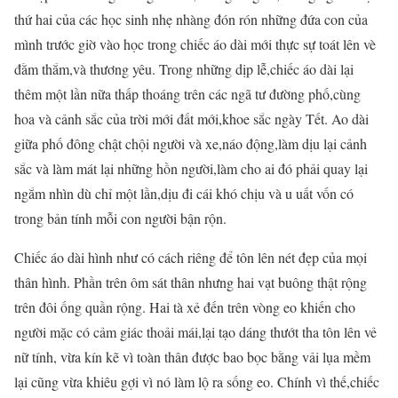
thứ hai của các học sinh nhẹ nhàng đón rón những đứa con của
mình trước giờ vào học trong chiếc áo dài mới thực sự toát lên vè
đằm thắm,và thương yêu. Trong những dịp lễ,chiếc áo dài lại
thêm một lần nữa thấp thoáng trên các ngã tư đường phố,cùng
hoa và cảnh sắc của trời mới đất mới,khoe sắc ngày Tết. Ao dài
giữa phố đông chật chội người và xe,náo động,làm dịu lại cảnh
sắc và làm mát lại những hồn người,làm cho ai đó phải quay lại
ngắm nhìn dù chỉ một lần,dịu đi cái khó chịu và u uất vốn có
trong bản tính mỗi con người bận rộn.
Chiếc áo dài hình như có cách riêng để tôn lên nét đẹp của mọi
thân hình. Phần trên ôm sát thân nhưng hai vạt buông thật rộng
trên đôi ống quần rộng. Hai tà xẻ đến trên vòng eo khiến cho
người mặc có cảm giác thoải mái,lại tạo dáng thướt tha tôn lên vẻ
nữ tính, vừa kín kẽ vì toàn thân được bao bọc bằng vải lụa mềm
lại cũng vừa khiêu gợi vì nó làm lộ ra sống eo. Chính vì thế,chiếc