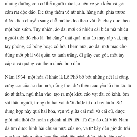
những đường con cơ thể người mặc tạo nên vẻ yêu kiều và gợi
cảm rất độc đáo. Để tăng thêm vẻ nữ tính, hàng nút, phía trước
được dịch chuyển sang chỗ mở áo dọc theo vài rồi chạy dọc theo
một bên sườn. Tuy nhiên, áo dài mới có nhiều cải biến mà nhiều
người thời đó cho là “lai căng” thái quá, như áo may ráp vai, ráp
tay phồng, cổ bồng hoặc cổ hở. Thêm nữa, áo dài mới mặc cho
đúng mốt phải với quần xa tanh trắng, đi giày cao gót, một tay
cắp ô và quàng vài thêm chiếc bóp đầm.
Năm 1934, một hóa sĩ khác là Lê Phổ bở bớt những nét lai căng,
cứng coi của áo dài mới, đồng thời đưa thêm các yếu tố dân tộc từ
áo tứ thân, ngũ thân vào, tạo ra một kiểu cáo vạt dài cổ kính, ôm
sát thân người, trongkhi hai vạt dưới được tự do bay lượn. Sự
dung hợp này quá hài hòa, vẹn vẻ giữa cái mới và cái cũ, được
giới nữa thời đó hoàn nghênh nhiệt liệt. Từ đây áo dài Việt Nam
đã tìm được hình hài chuẩn mực của nó, và từ bấy đến giờ dù trải
qua bao thăng trầm, bao lần cách tân cách điệu, hình dáng của