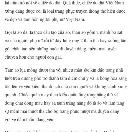
lại trầm trồ nói về chiếc áo dài. Quả thực, chiếc áo dài Việt Nam
xứng đáng được coi là loại trang phục truyền thống thể hiện được
vẻ đẹp và tâm hồn người phụ nữ Việt Nam.
Gọi là áo dài là theo cấu tạo của áo, thân áo gồm 2 mảnh bó sát
eo của người phụ nữ rồi từ đáy lưng ong 2 thân thả bay xuống tận
gót chân tạo nên những bước đi duyên dáng, mềm mại, uyển
chuyển hơn cho người con gái.
Tấm áo lụa mỏng thướt tha với nhiều màu sắc kín đáo trang nhã
lướt trên đường phố trở thành tâm điểm chú ý và là bông hoa sáng
tôn lên vẻ yêu kiều, thanh lịch cho con người và khung cảnh xung
quanh. Chiếc quần may theo kiểu quần ống rộng bằng thứ vải
đồng chất đồng màu hay sa tanh trắng nâng đỡ tà áo và làm tăng
sự mềm mại thướt tha cho bộ trang phục mượt mà duyên dáng,
gợi vẻ đằm thắm đáng yêu.