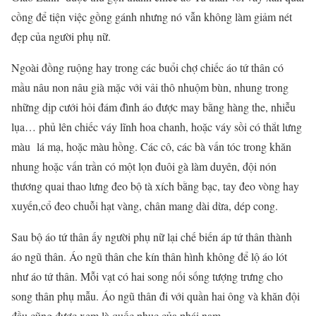
cồng để tiện việc gồng gánh nhưng nó vẫn không làm giảm nét
đẹp của người phụ nữ.
Ngoài đồng ruộng hay trong các buổi chợ chiếc áo tứ thân có
mầu nâu non nâu già mặc với vải thô nhuộm bùn, nhung trong
những dịp cưới hỏi đám đình áo được may bằng hàng the, nhiễu
lụa… phủ lên chiếc váy lĩnh hoa chanh, hoặc váy sồi có thắt lưng
màu lá mạ, hoặc màu hồng. Các cô, các bà vấn tóc trong khăn
nhung hoặc vấn trần có một lọn đuôi gà làm duyên, đội nón
thương quai thao lưng đeo bộ tà xích bằng bạc, tay đeo vòng hay
xuyến,cổ đeo chuỗi hạt vàng, chân mang dài dừa, dép cong.
Sau bộ áo tứ thân ấy người phụ nữ lại chế biến áp tứ thân thành
áo ngũ thân. Áo ngũ thân che kín thân hình không để lộ áo lót
như áo tứ thân. Mỗi vạt có hai song nối sống tượng trưng cho
song thân phụ mẫu. Áo ngũ thân đi với quần hai ông và khăn đội
đầu cũng được xem là quốc phục của phái nam.