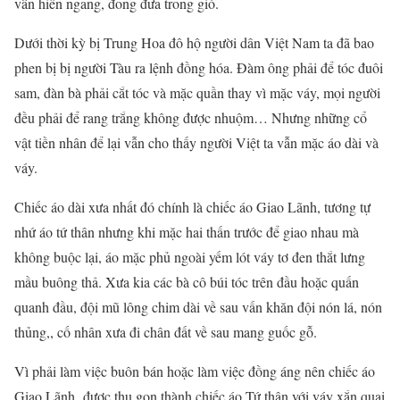
vẫn hiên ngang, đong đưa trong gió.
Dưới thời kỳ bị Trung Hoa đô hộ người dân Việt Nam ta đã bao
phen bị bị người Tàu ra lệnh đồng hóa. Đàm ông phải để tóc đuôi
sam, đàn bà phải cắt tóc và mặc quần thay vì mặc váy, mọi người
đều phải để rang trắng không được nhuộm… Nhưng những cổ
vật tiền nhân để lại vẫn cho thấy người Việt ta vẫn mặc áo dài và
váy.
Chiếc áo dài xưa nhất đó chính là chiếc áo Giao Lãnh, tương tự
nhứ áo tứ thân nhưng khi mặc hai thấn trước để giao nhau mà
không buộc lại, áo mặc phủ ngoài yếm lót váy tơ đen thắt lưng
mầu buông thả. Xưa kia các bà cô búi tóc trên đầu hoặc quấn
quanh đầu, đội mũ lông chim dài về sau vấn khăn đội nón lá, nón
thủng,, cố nhân xưa đi chân đất về sau mang guốc gỗ.
Vì phải làm việc buôn bán hoặc làm việc đồng áng nên chiếc áo
Giao Lãnh được thu gọn thành chiếc áo Tứ thân với váy xắn quai