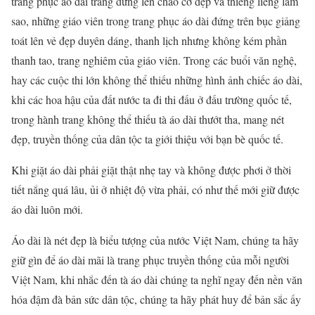
trang phục áo dài trắng đứng lên chào cờ đẹp và thiêng liêng làm
sao, những giáo viên trong trang phục áo dài đứng trên bục giảng
toát lên vẻ đẹp duyên dáng, thanh lịch nhưng không kém phần
thanh tao, trang nghiêm của giáo viên. Trong các buổi văn nghệ,
hay các cuộc thi lớn không thể thiếu những hình ảnh chiếc áo dài,
khi các hoa hậu của đất nước ta đi thi đấu ở đấu trường quốc tế,
trong hành trang không thể thiếu tà áo dài thướt tha, mang nét
đẹp, truyền thống của dân tộc ta giới thiệu với bạn bè quốc tế.
Khi giặt áo dài phải giặt thật nhẹ tay và không được phơi ở thời
tiết nắng quá lâu, ủi ở nhiệt độ vừa phải, có như thế mới giữ được
áo dài luôn mới.
Áo dài là nét đẹp là biểu tượng của nước Việt Nam, chúng ta hãy
giữ gìn để áo dài mãi là trang phục truyền thống của mỗi người
Việt Nam, khi nhắc đến tà áo dài chúng ta nghĩ ngay đến nền văn
hóa đậm đà bản sức dân tộc, chúng ta hãy phát huy để bản sắc ấy