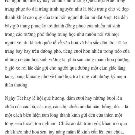
Đã ngót một thế kỷ nay, cô nữ sinh trường Quốc học Huế trong
trang phục áo dài trắng trinh nguyên như là biểu trưng cho vẻ đẹp
thanh khiết cao quý của tâm hồn người thiếu nữ đất Việt. Để đến
bây giờ trang phục ấy trở thành đồng phục của nhiều nữ sinh
trong các trường phổ thông trung học như muốn nói với mọi
người với du khách quốc tế về văn hoá và bản sắc dân tộc. Tà áo
trắng bay bay trên đường phố, tiếng cười hồn nhiên trong trẻo của
những cô cậu học sinh vương lại phía sau cùng mảnh hoa phượng
ở giỏ xe rơi lác đác gợi cho người qua đường một cảm giác lâng
lâng, bâng khuâng nhớ về thuở học trò trong vắt những kỷ niệm
thân thương.
Ngày Tết hay lễ hội quê hương, đám cưới hay những buổi lên
chùa của các bà, các mẹ, các chị, chiếc áo dài nâu, hồng, đỏ… là
một cách biểu hiện tấm lòng thành kính gửi đến cửa thiền một
lòng siêu thoát, tôn nghiêm. Chiếc áo dài trùm gối, khăn mỏ quạ
chít khéo như hoa sen, tay nâng mâm lễ kính cẩn lên cửa chùa,