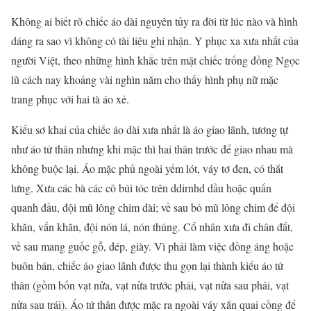
Không ai biết rõ chiếc áo dài nguyên tủy ra đời từ lúc nào và hình
dáng ra sao vì không có tài liệu ghi nhận. Y phục xa xưa nhất của
người Việt, theo những hình khắc trên mặt chiếc trống đồng Ngọc
lũ cách nay khoảng vài nghìn năm cho thấy hình phụ nữ mặc
trang phục với hai tà áo xẻ.
Kiểu sơ khai của chiếc áo dài xưa nhất là áo giao lãnh, tương tự
như áo tứ thân nhưng khi mặc thì hai thân trước để giao nhau mà
không buộc lại. Áo mặc phủ ngoài yếm lót, váy tơ đen, có thắt
lưng. Xưa các bà các cô búi tóc trên ddirnhd dầu hoặc quấn
quanh đầu, đội mũ lông chim dài; về sau bỏ mũ lông chim để đội
khăn, vấn khăn, đội nón lá, nón thúng. Cổ nhân xưa đi chân đất,
về sau mang guốc gỗ, dép, giày. Vì phải làm việc đồng áng hoặc
buôn bán, chiếc áo giao lãnh được thu gọn lại thành kiểu áo tứ
thân (gồm bốn vạt nửa, vạt nửa trước phải, vạt nửa sau phải, vạt
nửa sau trái). Áo tứ thân được mặc ra ngoài váy xắn quai cồng để