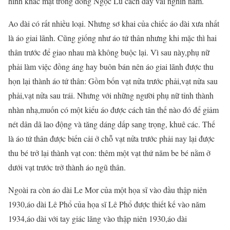
hình khắc mặt trống đồng Ngọc Lũ cách đây vài nghìn năm.
Ao dài có rất nhiều loại. Nhưng sơ khai của chiếc áo dài xưa nhất
là áo giai lãnh. Cũng giống như áo tứ thân nhưng khi mặc thì hai
thân trước để giao nhau mà không buộc lại. Vì sau này,phụ nữ
phải làm việc đồng áng hay buôn bán nên áo giai lãnh được thu
họn lại thành áo tứ thân: Gồm bốn vạt nửa trước phải,vạt nửa sau
phải,vạt nửa sau trái. Nhưng với những người phụ nữ tỉnh thành
nhàn nhạ,muốn có một kiểu áo được cách tân thế nào đó để giảm
nét dân dã lao động và tăng dáng dấp sang trọng, khuê các. Thế
là áo tứ thân được biến cải ở chỗ vạt nửa trước phải nay lại được
thu bé trở lại thành vạt con: thêm một vạt thứ năm be bé nằm ở
dưới vạt trước trở thành áo ngũ thân.
Ngoài ra còn áo dài Le Mor của một họa sĩ vào đầu thập niên
1930,áo dài Lê Phổ của họa sĩ Lê Phổ được thiết kế vào năm
1934,áo dài với tay giác lăng vào thập niên 1930,áo dài