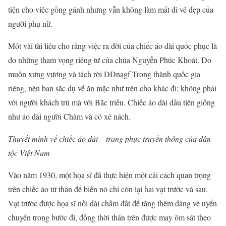
tiện cho việc gồng gánh nhưng vẫn không làm mất đi vẻ đẹp của
người phụ nữ.
Một vài tài liệu cho rằng việc ra đời của chiếc áo dài quốc phục là
do những tham vọng riêng tư của chúa Nguyễn Phúc Khoát. Do
muốn xưng vương và tách rời DDnagf Trong thành quốc gia
riêng, nên ban sắc dụ về ăn mặc như trên cho khác đi; không phải
với người khách trú mà với Bắc triều. Chiếc áo dài dầu tiên giống
như áo dài người Chàm và có xẻ nách.
Thuyết mình về chiếc áo dài – trang phục truyền thông của dân
tộc Việt Nam
Vào năm 1930, một họa sĩ đã thực hiện một cải cách quan trọng
trên chiếc áo tứ thân để biến nó chỉ còn lại hai vạt trước và sau.
Vạt trước được họa sĩ nối dài chấm đất để tăng thêm dáng vẻ uyển
chuyển trong bước đi, đồng thời thân trên được may ôm sát theo