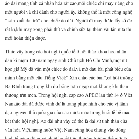
áo dài mang tính cá nhân hóa rất cao,mỗi chiếc chỉ may riêng cho
một người và chỉ dành cho người ấy, không thể là một công nghệ
” sản xuất đại trà” cho chiếc áo dài. Người đi may được lấy số đo
rất kĩ,khi may xong phải thử và chỉnh sửa lại thêm vài lần nữa thì
mới hoàn thiện được.
Thực vậy,trong các hội nghị quốc tế,ở hội thảo khoa học nhân
dân kỉ niệm 100 năm ngày sinh Chủ tịch Hồ Chí Minh,một nữ
học giả Mỹ đã vận một chiếc áo dài,và mở đầu bài phát biểu của
minh bằng một câu Tiếng Việt:” Xin chào các bạn”,cả hội trường
Ba Đình trang trọng khi đó bỗng tràn ngập một không khí thân
thương trìu mến. Trong hội nghị cấp cao APEC lần thứ 14 ở Việt
Nam,áo dài đã được vinh dự là trang phục hính cho các vị lãnh
đạo nguyên thủ quốc gia của các nước mặc trong buổi lễ bế mạc
kết thúc hội nghị. Ao dài,như vậy có thể là đại sứ tinh thần của
văn hóa Việt,mang nước Việt Nam cùng hòa chung vào dòng
kinh tế năng động và nhiệt huyết trên thương trường thế giới,là