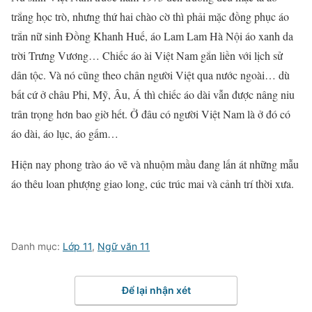
trắng học trò, nhưng thứ hai chào cờ thì phải mặc đồng phục áo
trắn nữ sinh Đồng Khanh Huế, áo Lam Lam Hà Nội áo xanh da
trời Trưng Vương… Chiếc áo ài Việt Nam gắn liền với lịch sử
dân tộc. Và nó cũng theo chân người Việt qua nước ngoài… dù
bất cứ ở châu Phi, Mỹ, Âu, Á thì chiếc áo dài vẫn được nâng niu
trân trọng hơn bao giờ hết. Ở đâu có người Việt Nam là ở đó có
áo dài, áo lục, áo gấm…
Hiện nay phong trào áo vẽ và nhuộm mầu đang lấn át những mẫu
áo thêu loan phượng giao long, cúc trúc mai và cảnh trí thời xưa.
Danh mục:
Lớp 11
,
Ngữ văn 11
Để lại nhận xét