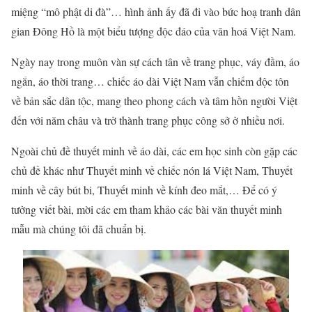
miệng “mô phật di đà”… hình ảnh ấy đã đi vào bức hoạ tranh dân
gian Đông Hồ là một biểu tượng độc đáo của văn hoá Việt Nam.
Ngày nay trong muôn vàn sự cách tân về trang phục, váy đầm, áo
ngắn, áo thời trang… chiếc áo dài Việt Nam vẫn chiếm độc tôn
về bản sắc dân tộc, mang theo phong cách và tâm hồn người Việt
đến với năm châu và trở thành trang phục công sở ở nhiều nơi.
Ngoài chủ đề thuyết minh về áo dài, các em học sinh còn gặp các
chủ đề khác như Thuyết minh về chiếc nón lá Việt Nam, Thuyết
minh về cây bút bi, Thuyết minh về kính đeo mắt,… Để có ý
tưởng viết bài, mời các em tham khảo các bài văn thuyết minh
mẫu mà chúng tôi đã chuẩn bị.