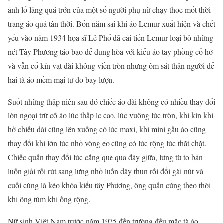
ảnh lố lăng quá trớn của một số người phụ nữ chạy thoe mốt thời
trang áo quá tân thời. Bốn năm sai khi áo Lemur xuất hiện và chết
yểu vào năm 1934 họa sĩ Lê Phổ đã cải tiến Lemur loại bỏ những
nét Tây Phương táo bạo để dung hòa với kiểu áo tay phồng cổ hở
và vẫn cổ kín vạt dài không viền tròn nhưng ôm sát thân người dể
hai tà áo mềm mại tự do bay lượn.
Suốt những thập niên sau đó chiếc áo dài không có nhiều thay đổi
lớn ngoại trừ cổ áo lúc thấp lc cao, lúc vuông lúc tròn, khi kín khi
hở chiều dài cũng lên xuống có lúc maxi, khi mini gấu áo cũng
thay đổi khi lớn lúc nhỏ vòng eo cũng có lúc rộng lúc thắt chặt.
Chiếc quần thay đổi lúc cẳng què qua đáy giữa, lưng từ to bản
luồn giải rồi rút sang lưng nhỏ luồn dây thun rồi đổi gài nút và
cuối cùng là kéo khóa kiểu tây Phương, ông quần cũng theo thời
khi ông túm khi ống rộng.
Nữ sinh Việt Nam trước năm 1975 đến trường đều mặc tà áo