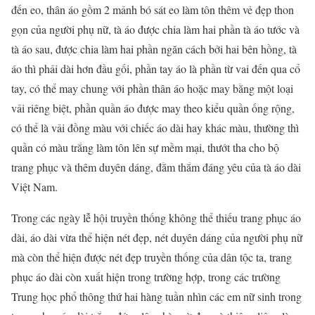
đến eo, thân áo gồm 2 mảnh bó sát eo làm tôn thêm vẻ đẹp thon
gọn của người phụ nữ, tà áo được chia làm hai phần tà áo tước và
tà áo sau, được chia làm hai phần ngăn cách bởi hai bên hồng, tà
áo thì phải dài hơn đầu gối, phần tay áo là phần từ vai đến qua cổ
tay, có thể may chung với phần thân áo hoặc may bằng một loại
vải riêng biệt, phần quần áo được may theo kiểu quần ống rộng,
có thể là vải đồng màu với chiếc áo dài hay khác màu, thường thì
quần có màu trắng làm tôn lên sự mềm mại, thướt tha cho bộ
trang phục và thêm duyên dáng, đằm thắm đáng yêu của tà áo dài
Việt Nam.
Trong các ngày lễ hội truyền thống không thể thiếu trang phục áo
dài, áo dài vừa thể hiện nét đẹp, nét duyên dáng của người phụ nữ
mà còn thể hiện được nét đẹp truyền thống của dân tộc ta, trang
phục áo dài còn xuất hiện trong trường hợp, trong các trường
Trung học phổ thông thứ hai hàng tuần nhìn các em nữ sinh trong