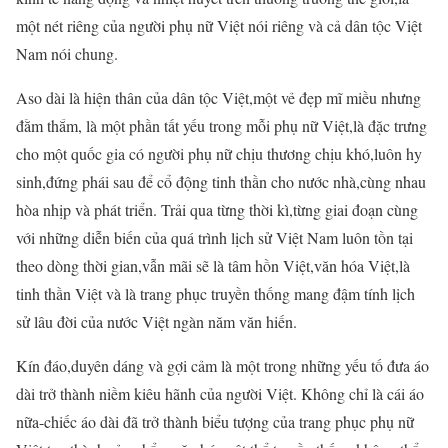
một nét riêng của người phụ nữ Việt nói riêng và cả dân tộc Việt
Nam nói chung.
Aso dài là hiện thân của dân tộc Việt,một vẻ đẹp mĩ miều nhưng
đằm thắm, là một phần tất yếu trong mỗi phụ nữ Việt,là đặc trưng
cho một quốc gia có người phụ nữ chịu thương chịu khó,luôn hy
sinh,đứng phái sau để cổ động tinh thần cho nước nhà,cùng nhau
hòa nhịp và phát triển. Trải qua từng thời kì,từng giai đoạn cùng
với những diễn biến của quá trình lịch sử Việt Nam luôn tồn tại
theo dòng thời gian,vẫn mãi sẽ là tâm hồn Việt,văn hóa Việt,là
tinh thần Việt và là trang phục truyền thống mang đậm tính lịch
sử lâu đời của nước Việt ngàn năm văn hiến.
Kín đáo,duyên dáng và gợi cảm là một trong những yếu tố đưa áo
dài trở thành niềm kiêu hãnh của người Việt. Không chỉ là cái áo
nữa-chiếc áo dài đã trở thành biểu tượng của trang phục phụ nữ