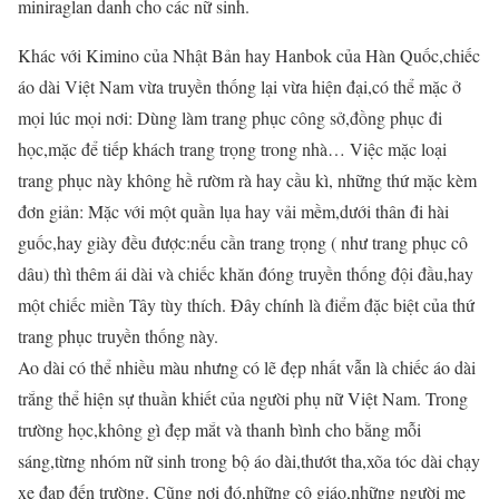
miniraglan danh cho các nữ sinh.
Khác với Kimino của Nhật Bản hay Hanbok của Hàn Quốc,chiếc
áo dài Việt Nam vừa truyền thống lại vừa hiện đại,có thể mặc ở
mọi lúc mọi nơi: Dùng làm trang phục công sở,đồng phục đi
học,mặc để tiếp khách trang trọng trong nhà… Việc mặc loại
trang phục này không hề rườm rà hay cầu kì, những thứ mặc kèm
đơn giản: Mặc với một quần lụa hay vải mềm,dưới thân đi hài
guốc,hay giày đều được:nếu cần trang trọng ( như trang phục cô
dâu) thì thêm ái dài và chiếc khăn đóng truyền thống đội đầu,hay
một chiếc miền Tây tùy thích. Đây chính là điểm đặc biệt của thứ
trang phục truyền thống này.
Ao dài có thể nhiều màu nhưng có lẽ đẹp nhất vẫn là chiếc áo dài
trắng thể hiện sự thuần khiết của người phụ nữ Việt Nam. Trong
trường học,không gì đẹp mắt và thanh bình cho bằng mỗi
sáng,từng nhóm nữ sinh trong bộ áo dài,thướt tha,xõa tóc dài chạy
xe đạp đến trường. Cũng nơi đó,những cô giáo,những người mẹ