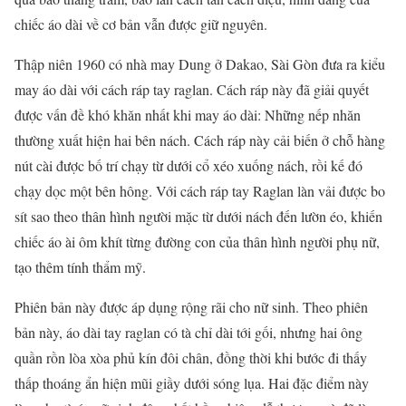
chiếc áo dài về cơ bản vẫn được giữ nguyên.
Thập niên 1960 có nhà may Dung ở Dakao, Sài Gòn đưa ra kiểu
may áo dài với cách ráp tay raglan. Cách ráp này đã giải quyết
được vấn đề khó khăn nhất khi may áo dài: Những nếp nhăn
thường xuất hiện hai bên nách. Cách ráp này cải biến ở chỗ hàng
nút cài được bố trí chạy từ dưới cổ xéo xuống nách, rồi kế đó
chạy dọc một bên hông. Với cách ráp tay Raglan làn vải được bo
sít sao theo thân hình người mặc từ dưới nách đến lườn éo, khiến
chiếc áo ài ôm khít từng đường con của thân hình người phụ nữ,
tạo thêm tính thẩm mỹ.
Phiên bản này được áp dụng rộng rãi cho nữ sinh. Theo phiên
bản này, áo dài tay raglan có tà chỉ dài tới gối, nhưng hai ông
quần rồn lòa xòa phủ kín đôi chân, đồng thời khi bước đi thấy
thấp thoáng ẩn hiện mũi giầy dưới sóng lụa. Hai đặc điểm này