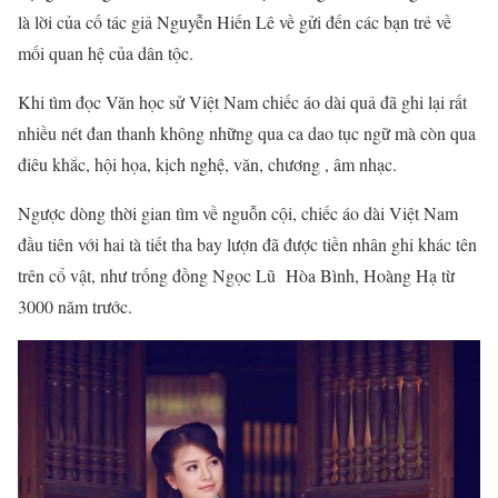
là lời của cố tác giả Nguyễn Hiến Lê về gửi đến các bạn trẻ về
mối quan hệ của dân tộc.
Khi tìm đọc Văn học sử Việt Nam chiếc áo dài quả đã ghi lại rất
nhiều nét đan thanh không những qua ca dao tục ngữ mà còn qua
điêu khắc, hội họa, kịch nghệ, văn, chương , âm nhạc.
Ngược dòng thời gian tìm về nguỗn cội, chiếc áo dài Việt Nam
đầu tiên với hai tà tiết tha bay lượn đã được tiền nhân ghi khác tên
trên cổ vật, như trống đồng Ngọc Lũ Hòa Bình, Hoàng Hạ từ
3000 năm trước.