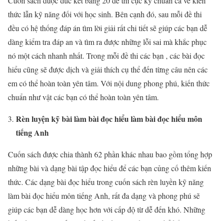
Cuốn sách được đúc kết bằng 20 đề thi cực kỳ chuẩn cả về kiến
thức lẫn kỹ năng đối với học sinh. Bên cạnh đó, sau mỗi đề thi
đều có hệ thống đáp án tìm lời giải rất chi tiết sẽ giúp các bạn dễ
dàng kiểm tra đáp an và tìm ra được những lỗi sai mà khắc phục
nó một cách nhanh nhất. Trong mỗi đề thi các bạn , các bài đọc
hiểu cũng sẽ được dịch và giải thích cụ thể đến từng câu nên các
em có thể hoàn toàn yên tâm. Với nội dung phong phú, kiến thức
chuẩn như vật các bạn có thể hoàn toàn yên tâm.
Rèn luyện kỹ bài làm bài đọc hiểu làm bài đọc hiểu môn
tiếng Anh
Cuốn sách được chia thành 62 phần khác nhau bao gồm tổng hợp
những bài và dạng bài tập đọc hiểu để các bạn củng cố thêm kiến
thức. Các dạng bài đọc hiểu trong cuốn sách rèn luyền kỹ năng
làm bài đọc hiểu môn tiếng Anh, rất đa dạng và phong phú sẽ
giúp các bạn dễ dàng học hơn với cấp độ từ dễ đến khó. Những