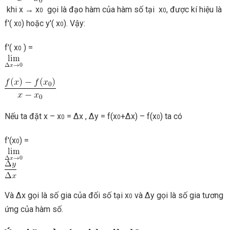
khi x → x
gọi là đạo hàm của hàm số tại x
, được kí hiệu là
0
0
f'( x
) hoặc y'( x
). Vậy:
0
0
f'( x
) =
0
Nếu ta đặt x – x
= ∆x , ∆y = f(x
+∆x) – f(x
) ta có
0
0
0
f'(x
) =
0
Và ∆x gọi là số gia của đối số tại x
và ∆y gọi là số gia tương
0
ứng của hàm số.