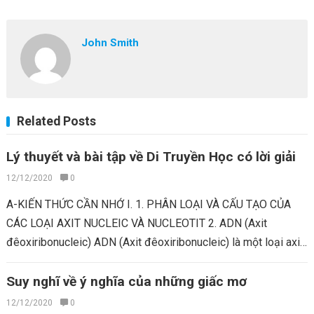
John Smith
Related Posts
Lý thuyết và bài tập về Di Truyền Học có lời giải
12/12/2020
0
A-KIẾN THỨC CẦN NHỚ I. 1. PHÂN LOẠI VÀ CẤU TẠO CỦA
CÁC LOẠI AXIT NUCLEIC VÀ NUCLEOTIT 2. ADN (Axit
đêoxiribonucleic) ADN (Axit đêoxiribonucleic) là một loại axit
nucleic...
Read more
Suy nghĩ về ý nghĩa của những giấc mơ
12/12/2020
0