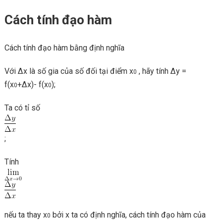
Cách tính đạo hàm
Cách tính đạo hàm bằng định nghĩa
Với ∆x là số gia của số đối tại điểm x
, hãy tính ∆y =
0
f(x
+∆x)- f(x
);
0
0
Ta có tỉ số
;
Tính
nếu ta thay x
bởi x ta có định nghĩa, cách tính đạo hàm của
0