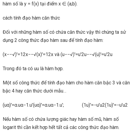
hàm số là y = f(x) tại điểm x ∈ (a;b).
cách tính đạo hàm căn thức
Đối với những hàm số có chứa căn thức vậy thì chúng ta sử
dụng 2 công thức đạo hàm sau để tính đạo hàm:
(x−−√)′=12x−−√(x)′=12x và (u−−√)′=u′2u−−√(u)′=u′2u
Trong đó ta có uu là hàm hợp.
Một số công thức để tính đạo hàm cho hàm căn bậc 3 và căn
bậc 4 hay căn thức dưới mẫu…
(uα)′=α.uα−1.u′(uα)′=α.uα−1.u′; (1u)′=−u′u2(1u)′=−u′u2
Nếu hàm số có chứa lượng giác hay hàm số mũ, hàm số
logarit thì cần kết hợp hết tất cả các công thức đạo hàm.