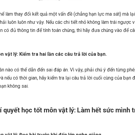
thể làm thay đổi kết quả một vấn đề (chẳng hạn lực ma sát) mà lại
hải luôn luôn như vậy. Nếu các chi tiết nhỏ không làm trái ngược 
n có đủ thông tin để tính toán chúng, thì hãy đưa chúng vào để câu
n vật lý: Kiểm tra hai lần các câu trả lời của bạn.
hần nào có thể dẫn đến sai đáp án. Vì vậy, phải chú ý đến từng phé
và nếu có thời gian, hãy kiểm tra lại câu trả lời cuối cùng của bạn
bạn không sai.
í quyết học tốt môn vật lý: Làm hết sức mình 
n vật lý: Đọc bài trước khi đến lớp nghe giảng