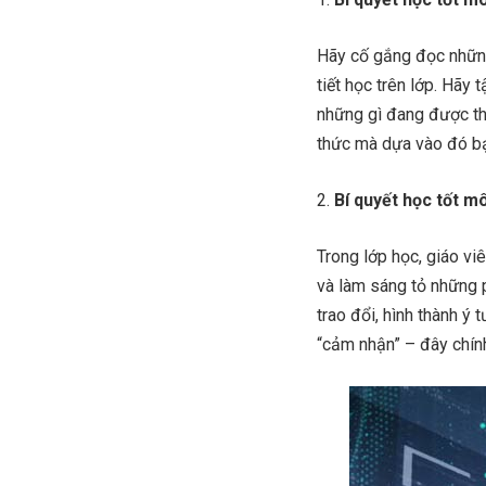
Hãy cố gắng đọc những
tiết học trên lớp. Hãy
những gì đang được thả
thức mà dựa vào đó bạ
Bí quyết học tốt mô
Trong lớp học, giáo vi
và làm sáng tỏ những p
trao đổi, hình thành ý
“cảm nhận” – đây chính