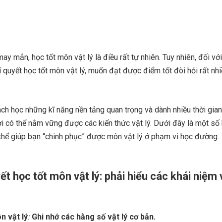
ay mắn, học tốt môn vật lý là điều rất tự nhiên. Tuy nhiên, đối vớ
í quyết học tốt môn vật lý, muốn đạt được điểm tốt đòi hỏi rất nh
h học những kĩ năng nền tảng quan trọng và dành nhiều thời gian
i có thể nắm vững được các kiến thức vật lý. Dưới đây là một số 
 thể giúp bạn “chinh phục” được môn vật lý ở phạm vi học đường.
ết học tốt môn vật lý: phải hiểu các khái niệm v
n vật lý
:
Ghi nhớ các hằng số vật lý cơ bản.