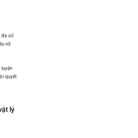
i đa số
iều nỗ
 luyện
bí quyết
ật lý