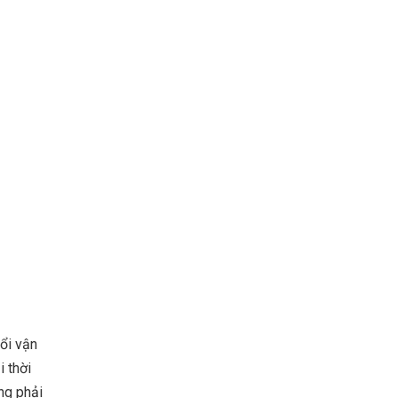
đổi vận
i thời
ng phải