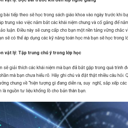
 bài tiếp theo sẽ học trong sách giáo khoa vào ngày trước khi b
 tập trung vào việc nắm bắt các khái niệm chung và cố gắng để nắ
o luận. Điều này sẽ cung cấp cho bạn một nền tảng vững chắc về 
n sẽ có thể áp dụng các kỹ năng toán học mà bạn sẽ học trong l
n vật lý: Tập trung chú ý trong lớp học
ên sẽ giải thích các khái niệm mà bạn đã bắt gặp trong quá trình 
hần mà bạn chưa hiểu rõ. Hãy ghi chú và đặt thật nhiều câu hỏi. 
 tưởng chung về “hiện tượng gì đang diễn ra, suy nghĩ, sắp xếp các
 là nguồn tư liệu khổng lồ cho bản thân bạn.