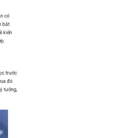
ạn có
m bắt
kiến ​​
ớp.
đọc trước
Qua đó
 ý tưởng,