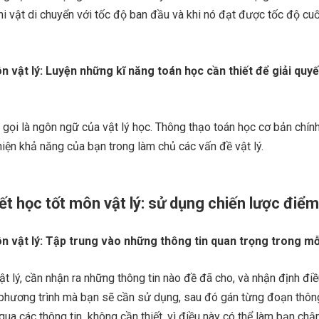
 khi vật di chuyển với tốc độ ban đầu và khi nó đạt được tốc độ cu
n vật lý: Luyện những kĩ năng toán học cần thiết để giải quy
gọi là ngôn ngữ của vật lý học. Thông thạo toán học cơ bản chính
thiện khả năng của bạn trong làm chủ các vấn đề vật lý.
ết học tốt môn vật lý: sử dụng chiến lược điểm
ôn vật lý: Tập trung vào những thông tin quan trọng trong m
ật lý, cần nhận ra những thông tin nào đề đã cho, và nhận định đi
g phương trình mà bạn sẽ cần sử dụng, sau đó gán từng đoạn thông
 qua các thông tin không cần thiết, vì điều này có thể làm bạn chậ