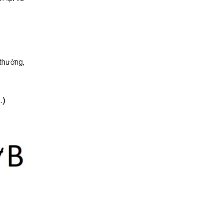
 thường,
…)