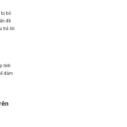
 bị bỏ
vấn đề
 trả lời
p tính
 để đảm
trên