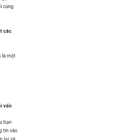
ối cùng
ết các
 là một
ỗi vấn
ều bạn
 tin vào
m lại và