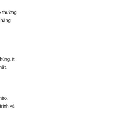
o thường
 hằng
úng, ít
mặt.
nào.
rình và