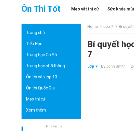
Ôn Thi Tốt
Mẹo vặt thi cử
Sức khỏe mùa
Home
Lớp 7
Bí quyết 
Trang chủ
Bí quyết học
Tiểu Học
7
Trung học Cơ Sở
Trung học phổ thông
Lớp 7
By
John Smith
·
2
Ôn thi vào lớp 10
Ôn thi Quốc Gia
Mẹo thi cử
Xem thêm
Nhà tài trợ