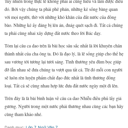
Tuy nhiên trong thực tế không phải ai cũng hiểu và làm được điều
đó. Bởi vậy chúng ta phải phê phán, những kẻ sống bàng quan
với mọi người, thờ với những khó khăn của đất nước của đồng
bào. Những kẻ ấy đáng bị lên án, đnág quét sạch đi. Tất cả chúng
ta phải cùng nhai xây dựng đất nước theo lời Bác dạy.
Tóm lại câu ca dao trên là bài học sâu sắc nhất là lời khuyên chân
thành nhất của cha ông ta. Đó là đạo lý, là lẽ sống giúp cho thế hẹ
sau vương tới tương lại tươi sáng. Tình thương yêu đùm bọc giúp
đỡ lẫn nhau sẽ đưa chúng ta vượt qua tất cả. Từ đó mỗi con người
sẽ luôn rèn luyện phẩm chất đạo đức nhất là tình thương đồng
loại. Tất cả sẽ cùng nhau hợp lức đưa đất nước ngày một đi lên.
Trên đây là là bài bình luận về câu ca dao Nhiễu điều phủ lấy giá
gương. Người trong một nước phải thương nhau cùng các bạn hãy
cùng tham khảo nhé.
Danh mục:
Lớp 7
,
Ngữ Văn 7