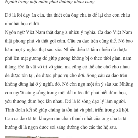
Người trong một nước phải thương nhau cùng
Đó là lời dạy ân cần, tha thiết của ông cha ta để lại cho con cháu
như bài học ở đời.
Ngôn ngữ Việt Nam thật dạng à nhiều ý nghĩa. Ca dao Việt Nam
thật phong phú và thật gợi cảm. Câu ca dao trên cũng thế. Nó bao
hàm một ý nghĩa thật sâu sắc. Nhiễu điều là tấm nhiễu đỏ được
phủ lên mặt gương để giúp gương không bị ố theo thời gian, năm
tháng. Đó là vật vô tri vô giác, ma cũng có thể che chở cho nhau
để được tồn tại, để được phục vụ cho đời. Song câu ca dao trên
không dừng lại ở ý nghĩa đó. Nó còn ngụ một ẩn ý sâu xa: Những
con người cùng sống trong một đất nước thì phải biết đùm bọc,
yêu thương đùm bọc lẫn nhau. Đó là lẽ sống đạo lý làm người.
Tình đoàn kết sẽ giúp chúng ta tồn tại và phát triển trong xã hội.
Câu ca dao là lời khuyên răn chân thành nhất của ông cha ta là
hướng đi là ngọn đuốc soi sáng đường cho các thế hệ sau.