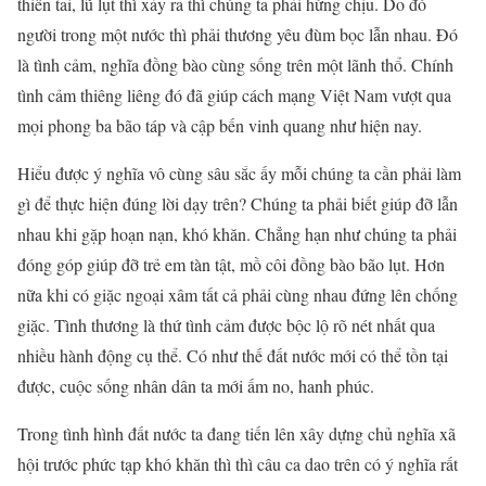
thiên tai, lũ lụt thì xảy ra thì chúng ta phải hứng chịu. Do đó
người trong một nước thì phải thương yêu đùm bọc lẫn nhau. Đó
là tình cảm, nghĩa đồng bào cùng sống trên một lãnh thổ. Chính
tình cảm thiêng liêng đó đã giúp cách mạng Việt Nam vượt qua
mọi phong ba bão táp và cập bến vinh quang như hiện nay.
Hiểu được ý nghĩa vô cùng sâu sắc ấy mỗi chúng ta cần phải làm
gì để thực hiện đúng lời dạy trên? Chúng ta phải biết giúp đỡ lẫn
nhau khi gặp hoạn nạn, khó khăn. Chẳng hạn như chúng ta phải
đóng góp giúp đỡ trẻ em tàn tật, mồ côi đồng bào bão lụt. Hơn
nữa khi có giặc ngoại xâm tất cả phải cùng nhau đứng lên chống
giặc. Tình thương là thứ tình cảm được bộc lộ rõ nét nhất qua
nhiều hành động cụ thể. Có như thế đất nước mới có thể tồn tại
được, cuộc sống nhân dân ta mới ấm no, hanh phúc.
Trong tình hình đất nước ta đang tiến lên xây dựng chủ nghĩa xã
hội trước phức tạp khó khăn thì thì câu ca dao trên có ý nghĩa rất