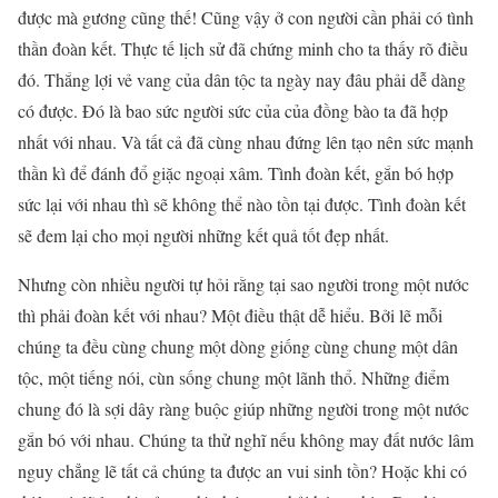
được mà gương cũng thế! Cũng vậy ở con người cần phải có tình
thần đoàn kết. Thực tế lịch sử đã chứng minh cho ta thấy rõ điều
đó. Thắng lợi vẻ vang của dân tộc ta ngày nay đâu phải dễ dàng
có được. Đó là bao sức người sức của của đồng bào ta đã hợp
nhất với nhau. Và tất cả đã cùng nhau đứng lên tạo nên sức mạnh
thần kì để đánh đổ giặc ngoại xâm. Tình đoàn kết, gắn bó hợp
sức lại với nhau thì sẽ không thể nào tồn tại được. Tình đoàn kết
sẽ đem lại cho mọi người những kết quả tốt đẹp nhất.
Nhưng còn nhiều người tự hỏi rằng tại sao người trong một nước
thì phải đoàn kết với nhau? Một điều thật dễ hiểu. Bởi lẽ mỗi
chúng ta đều cùng chung một dòng giống cùng chung một dân
tộc, một tiếng nói, cùn sống chung một lãnh thổ. Những điểm
chung đó là sợi dây ràng buộc giúp những người trong một nước
gắn bó với nhau. Chúng ta thử nghĩ nếu không may đất nước lâm
nguy chẳng lẽ tất cả chúng ta được an vui sinh tồn? Hoặc khi có