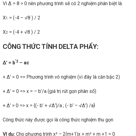
Vì Δ = 8 > 0 nên phương trình sẽ có 2 nghiệm phân biệt là:
X
= (-4 – √8 ) / 2
1
X
= (-4 + √8 ) / 2
2
CÔNG THỨC TÍNH DELTA PHẨY:
’2
Δ’ = b
– ac
+ Δ’ < 0 => Phương trình vô nghiệm (vì đây là căn bậc 2)
+ Δ’ = 0 => x = – b’/a (giá trị rút gọn phân số)
+ Δ’ > 0 => x = {(- b’ + √Δ’)/a ; (- b’ – √Δ’) /a}
Công thức này được gọi là công thức nghiệm thu gọn
Ví dụ:
Cho phương trình x² – 2(m+1)x + m² + m +1 = 0