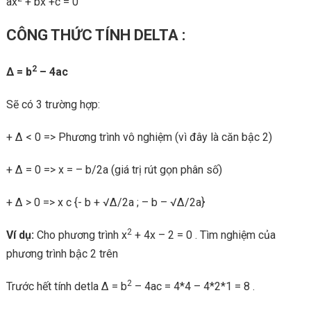
ax
+ bx +c = 0
CÔNG THỨC TÍNH DELTA :
2
Δ = b
– 4ac
Sẽ có 3 trường hợp:
+ Δ < 0 => Phương trình vô nghiệm (vì đây là căn bậc 2)
+ Δ = 0 => x = – b/2a (giá trị rút gọn phân số)
+ Δ > 0 => x c {- b + √Δ/2a ; – b – √Δ/2a}
2
Ví dụ:
Cho phương trình x
+ 4x – 2 = 0 . Tìm nghiệm của
phương trình bậc 2 trên
2
Trước hết tính detla Δ = b
– 4ac = 4*4 – 4*2*1 = 8 .