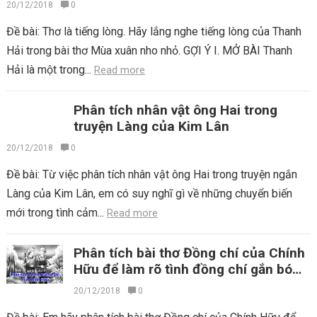
20/12/2018
0
Đề bài: Thơ là tiếng lòng. Hãy lắng nghe tiếng lòng của Thanh
Hải trong bài thơ Mùa xuân nho nhỏ. GỢI Ý I. MỞ BÀI Thanh
Hải là một trong...
Read more
Phân tích nhân vật ông Hai trong
truyện Làng của Kim Lân
20/12/2018
0
Đề bài: Từ việc phân tích nhân vật ông Hai trong truyện ngắn
Làng của Kim Lân, em có suy nghĩ gì về những chuyển biến
mới trong tình cảm...
Read more
Phân tích bài thơ Đồng chí của Chính
Hữu để làm rõ tình đồng chí gắn bó
của anh bộ đội
20/12/2018
0