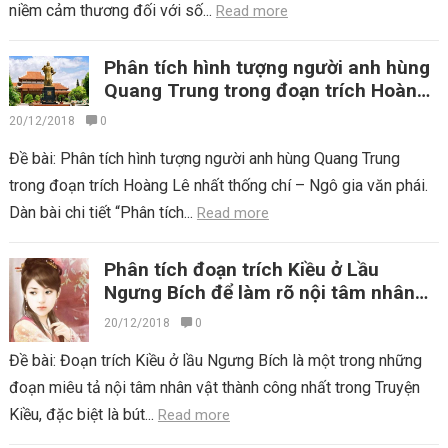
niềm cảm thương đối với số...
Read more
Phân tích hình tượng người anh hùng
Quang Trung trong đoạn trích Hoàng
Lê nhất thống chí
20/12/2018
0
Đề bài: Phân tích hình tượng người anh hùng Quang Trung
trong đoạn trích Hoàng Lê nhất thống chí – Ngô gia văn phái.
Dàn bài chi tiết “Phân tích...
Read more
Phân tích đoạn trích Kiều ở Lầu
Ngưng Bích để làm rõ nội tâm nhân
vật và bút pháp tả cảnh ngụ tình
20/12/2018
0
Đề bài: Đoạn trích Kiều ở lầu Ngưng Bích là một trong những
đoạn miêu tả nội tâm nhân vật thành công nhất trong Truyện
Kiều, đặc biệt là bút...
Read more