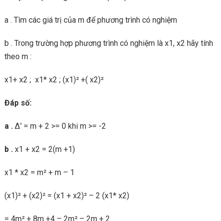
a . Tìm các giá trị của m để phương trình có nghiệm
b . Trong trường hợp phương trình có nghiệm là x1, x2 hãy tính
theo m :
x1+ x2 ; x1* x2 ; (x1)² +( x2)²
Đáp số:
a .
Δ′ = m + 2 >= 0 khi m >= -2
b .
x1 + x2 = 2(m +1)
x1 * x2 = m² + m – 1
(x1)² + (x2)² = (x1 + x2)² – 2 (x1* x2)
= 4m² + 8m +4 – 2m² – 2m + 2