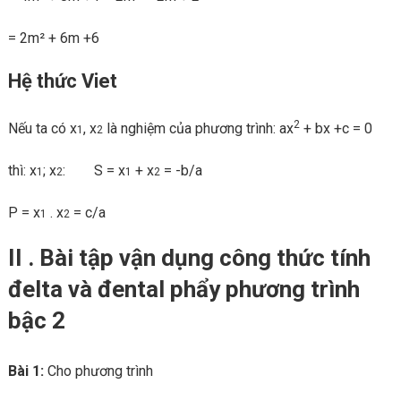
= 2m² + 6m +6
Hệ thức Viet
2
Nếu ta có x
, x
là nghiệm của phương trình: ax
+ bx +c = 0
1
2
thì: x
; x
: S = x
+ x
= -b/a
1
2
1
2
P = x
. x
= c/a
1
2
II
.
Bài tập vận dụng
công thức tính
đelta và đental phẩy phương trình
bậc 2
Bài 1:
Cho phương trình