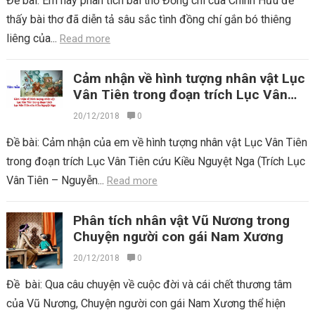
Đề bài: Em hãy phân tích bài thơ Đồng chí của Chính Hữu để
thấy bài thơ đã diễn tả sâu sắc tình đồng chí gắn bó thiêng
liêng của...
Read more
Cảm nhận về hình tượng nhân vật Lục
Vân Tiên trong đoạn trích Lục Vân
Tiên cứu Kiều Nguyệt Nga
20/12/2018
0
Đề bài: Cảm nhận của em về hình tượng nhân vật Lục Vân Tiên
trong đoạn trích Lục Vân Tiên cứu Kiều Nguyệt Nga (Trích Lục
Vân Tiên – Nguyễn...
Read more
Phân tích nhân vật Vũ Nương trong
Chuyện người con gái Nam Xương
20/12/2018
0
Đề bài: Qua câu chuyện về cuộc đời và cái chết thương tâm
của Vũ Nương, Chuyện người con gái Nam Xương thể hiện