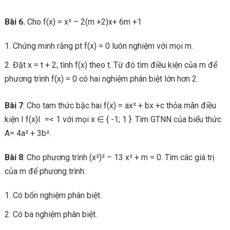
Bài 6.
Cho f(x) = x² – 2(m +2)x+ 6m +1
Chứng minh rằng pt f(x) = 0 luôn nghiệm với mọi m.
Đặt x = t + 2; tình f(x) theo t. Từ đó tìm điều kiện của m để
phương trình f(x) = 0 có hai nghiệm phân biệt lớn hơn 2.
Bài 7
: Cho tam thức bậc hai f(x) = ax² + bx +c thỏa mãn điều
kiện Ι f(x)Ι =< 1 với mọi x ∈ { -1; 1 }. Tìm GTNN của biểu thức
A= 4a² + 3b².
Bài 8
: Cho phương trình (x²)² – 13 x² + m = 0. Tìm các giá trị
của m để phương trình:
Có bốn nghiệm phân biệt.
Có ba nghiệm phân biệt.