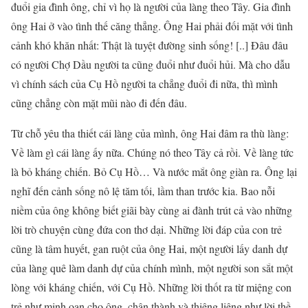
đuổi gia đình ông, chỉ vì họ là người của làng theo Tây. Gia đình
ông Hai ở vào tình thế căng thẳng. Ông Hai phải đối mặt với tình
cảnh khó khăn nhất: Thật là tuyệt đường sinh sống! [..] Đâu đâu
có người Chợ Dầu người ta cũng đuổi như đuổi hủi. Mà cho dẫu
vì chính sách của Cụ Hồ người ta chẳng đuổi đi nữa, thì mình
cũng chẳng còn mặt mũi nào đi đến đâu.
Từ chỗ yêu tha thiết cái làng của mình, ông Hai đâm ra thù làng:
Về làm gì cái làng ấy nữa. Chúng nó theo Tây cả rồi. Về làng tức
là bỏ kháng chiến. Bỏ Cụ Hồ… Và nước mắt ông giàn ra. Ông lại
nghĩ đến cảnh sống nô lệ tăm tối, lầm than trước kia. Bao nỗi
niềm của ông không biết giãi bày cùng ai đành trút cả vào những
lời trò chuyện cùng đứa con thơ dại. Những lời đáp của con trẻ
cũng là tâm huyết, gan ruột của ông Hai, một người lấy danh dự
của làng quê làm danh dự của chính mình, một người son sắt một
lòng với kháng chiến, với Cụ Hồ. Những lời thốt ra từ miệng con
trẻ như minh oan cho ông, chân thành và thiêng liêng như lời thề