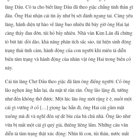
làng Dầu. Cô ta cho biết làng Dầu đã theo giặc chẳng tinh thần gì
đâu. Ông Hai nhận cái tin ấy như bị sét đánh ngang tai. Càng yêu
làng, hãnh diện tự hào về làng bao nhiêu thì bây giờ ông Hai lại
càng thấy đau đớn, tủi hổ bấy nhiêu. Nhà văn Kim Lân đã chứng
tỏ bút lực dồi dào, khả năng phân tích sắc sảo, tái hiện sinh động
trạng thái tình cảm, hành động của con người khi miêu tả diễn
biến tâm trạng và hành động của nhân vật ông Hai trong biến cố
này.
Cái tin làng Chợ Dầu theo giặc đã làm ông điếng người: Cổ ông
lão nghẹn ắng hẳn lại, da mặt tê rân rân. Ông lão lặng đi, tưởng
như đến không thở được. Một lúc lâu ông mới rặng è è, nuốt một
cái gì vướng ở cổ […] giọng lạc hẳn đi, ông Hai cúi gằm mặt
xuống mà đi và nghĩ đến sự dè bỉu của bà chủ nhà. Ông lão như
vừa bị mất một cái gì quý giá, thiêng liêng lắm. Những câu văn
diễn tả tâm trạng thật xúc động: Nhìn lũ con, tủi thân, nước mắt