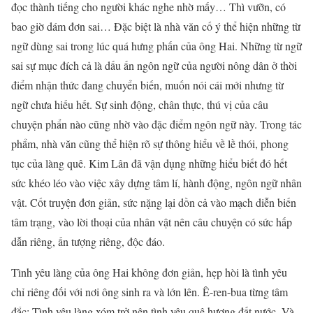
đọc thành tiếng cho người khác nghe nhờ mấy… Thì vưỡn, có
bao giờ dám đơn sai… Đặc biệt là nhà văn cố ý thể hiện những từ
ngữ dùng sai trong lúc quá hưng phấn của ông Hai. Những từ ngữ
sai sự mục đích cả là dấu ấn ngôn ngữ của người nông dân ở thời
điểm nhận thức đang chuyển biến, muốn nói cái mới nhưng từ
ngữ chưa hiếu hết. Sự sinh động, chân thực, thú vị của câu
chuyện phẩn nào cũng nhờ vào đặc điểm ngôn ngữ này. Trong tác
phẩm, nhà văn cũng thể hiện rõ sự thông hiểu về lề thói, phong
tục của làng quê. Kim Lân đã vận dụng những hiểu biết đó hết
sức khéo léo vào việc xây dựng tâm lí, hành động, ngôn ngữ nhân
vật. Cốt truyện đơn giản, sức nặng lại dồn cả vào mạch diễn biến
tâm trạng, vào lời thoại của nhân vật nên câu chuyện có sức hấp
dẫn riêng, ấn tượng riêng, độc đáo.
Tình yêu làng của ông Hai không đơn giản, hẹp hòi là tình yêu
chỉ riêng đối với nơi ông sinh ra và lớn lên. Ê-ren-bua từng tâm
đắc: Tình yêu làng xóm trở nên tình yêu quê hương đất nước. Và