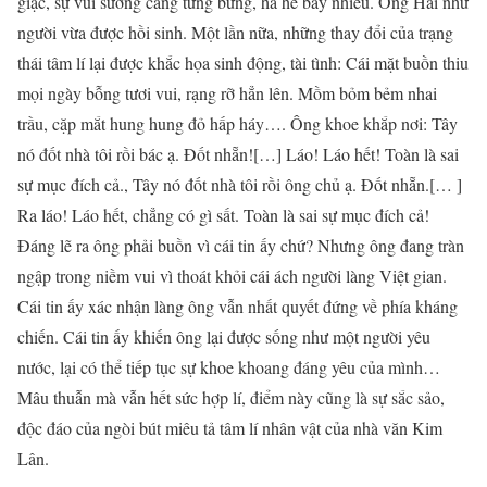
giặc, sự vui sướng càng tưng bừng, hả hê bấy nhiêu. Ông Hai như
người vừa được hồi sinh. Một lần nữa, những thay đổi của trạng
thái tâm lí lại được khắc họa sinh động, tài tình: Cái mặt buồn thiu
mọi ngày bỗng tươi vui, rạng rỡ hẳn lên. Mồm bỏm bẻm nhai
trầu, cặp mắt hung hung đỏ hấp háy…. Ông khoe khắp nơi: Tây
nó đốt nhà tôi rồi bác ạ. Đốt nhẵn![…] Láo! Láo hết! Toàn là sai
sự mục đích cả., Tây nó đốt nhà tôi rồi ông chủ ạ. Đốt nhẵn.[… ]
Ra láo! Láo hết, chẳng có gì sất. Toàn là sai sự mục đích cả!
Đáng lẽ ra ông phải buồn vì cái tin ấy chứ? Nhưng ông đang tràn
ngập trong niềm vui vì thoát khỏi cái ách người làng Việt gian.
Cái tin ấy xác nhận làng ông vẫn nhất quyết đứng về phía kháng
chiến. Cái tin ấy khiến ông lại được sống như một người yêu
nước, lại có thể tiếp tục sự khoe khoang đáng yêu của mình…
Mâu thuẫn mà vẫn hết sức hợp lí, điểm này cũng là sự sắc sảo,
độc đáo của ngòi bút miêu tả tâm lí nhân vật của nhà văn Kim
Lân.