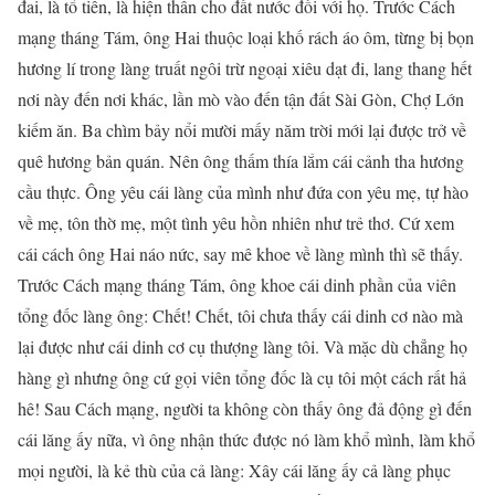
đai, là tổ tiên, là hiện thân cho đất nước đối với họ. Trước Cách
mạng tháng Tám, ông Hai thuộc loại khố rách áo ôm, từng bị bọn
hương lí trong làng truất ngôi trừ ngoại xiêu dạt đi, lang thang hết
nơi này đến nơi khác, lần mò vào đến tận đất Sài Gòn, Chợ Lớn
kiếm ăn. Ba chìm bảy nổi mười mấy năm trời mới lại được trở về
quê hương bản quán. Nên ông thấm thía lắm cái cảnh tha hương
cầu thực. Ông yêu cái làng của mình như đứa con yêu mẹ, tự hào
về mẹ, tôn thờ mẹ, một tình yêu hồn nhiên như trẻ thơ. Cứ xem
cái cách ông Hai náo nức, say mê khoe về làng mình thì sẽ thấy.
Trước Cách mạng tháng Tám, ông khoe cái dinh phần của viên
tổng đốc làng ông: Chết! Chết, tôi chưa thấy cái dinh cơ nào mà
lại được như cái dinh cơ cụ thượng làng tôi. Và mặc dù chẳng họ
hàng gì nhưng ông cứ gọi viên tổng đốc là cụ tôi một cách rất hả
hê! Sau Cách mạng, người ta không còn thấy ông đả động gì đến
cái lăng ấy nữa, vì ông nhận thức được nó làm khổ mình, làm khổ
mọi người, là kẻ thù của cả làng: Xây cái lăng ấy cả làng phục