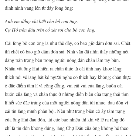
đinh ninh vang lên từ đáy lòng ông:
Anh em đồng chí biết cho bố con ông.
Cụ Hồ trên đầu trên cổ xét soi cho bố con ông.
Cái lòng bố con ông là như thế đấy, có bao giờ dám đơn sai. Chết
thì chết có bao giờ dám đơn sai. Nhà văn đã nhìn thấy những nét
đáng trân trọng bên trong người nông dân chân lấm tay bùn.
Nhân vật ông Hai hiện ra chân thực từ cái tính hay khoe làng,
thích nói về làng bất kể người nghe có thích hay không; chân thực
ở đặc điếm tâm lí vì cộng đồng, vui cái vui của làng, buồn cái
buồn của làng và chân thực ở những diễn biến của trạng thái tâm
lí hết sức đặc trưng của một người nông dân tủi nhục, đau đớn vì
cái tin làng mình phản bội. Nếu như trong biến cố ấy tâm trạng
của ông Hai đau đớn, tủi cực bao nhiêu thì khi vỡ lẽ ra rằng đó
chỉ là tin đồn không đúng, làng Chợ Dầu của ông không hề theo