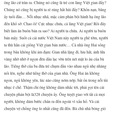
ông lão cứ tràn ra. Chúng nó cũng là trẻ con làng Việt gian đấy?
Chúng nó cũng bị người ta rẻ rúng hắt hủi đấy? Khốn nạn, bằng
ấy tuổi đầu… Nỗi nhục nhã, mặc cảm phản bội hành hạ ông lão
đến khổ sở: Chao ôi! Cực nhục chưa, cả làng Việt gian! Rồi đây
biết làm ăn buôn bán ra sao? Ai người ta chứa. Ai người ta buôn
bán mấy. Suốt cả cái nước Việt Nam này người ta ghê tởm, người
ta thù hằn cái giống Việt gian bán nước… Cả nhà ông Hai sống
trong bầu không khí ảm đạm: Gian nhà lặng đi, hiu hắt, ánh lửa
vàng nhờ nhờ ở ngọn đèn dầu lạc vờn trên nét mặt lo âu của bà
lão. Tiếng thở của ba đứa trẻ chụm đầu vào nhau ngủ nhẹ nhàng
nổi lên, nghe như tiếng thở của gian nhà. Ông Hai ăn không
ngon, ngủ không yên, lúc nào cũng nơm nớp, bất ổn trong nỗi tủi
nhục ê chề. Thậm chí ông không dám nhắc tới, phải gọi tên cái
chuyện phản bội là328 chuyện ấy. Ông tuyệt giao với tất cả mọi
người, không dám bước chân ra đến ngoài vì xấu hổ. Và cái
chuyện vợ chồng ông lo nhất cũng đã đến. Bà chủ nhà bóng gió