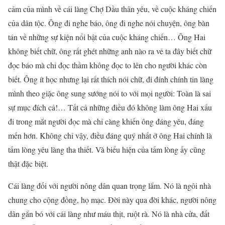
cảm của mình về cái làng Chợ Dầu thân yêu, về cuộc kháng chiến
của dân tộc. Ông đi nghe báo, ông đi nghe nói chuyện, ông bàn
tán về những sự kiện nổi bật của cuộc kháng chiến… Ông Hai
không biết chữ, ông rất ghét những anh nào ra vẻ ta đây biết chữ
đọc báo mà chỉ đọc thầm không đọc to lên cho người khác còn
biết. Ông ít học nhưng lại rất thích nói chữ, đi đính chính tin làng
mình theo giặc ông sung sướng nói to với mọi người: Toàn là sai
sự mục đích cả!… Tất cả những điều đó không làm ông Hai xấu
đi trong mắt người đọc mà chỉ càng khiến ông đáng yêu, đáng
mến hơn. Không chỉ vậy, điều đáng quý nhất ở ông Hai chính là
tấm lòng yêu làng tha thiết. Và biểu hiện của tấm lòng ấy cũng
thật đặc biệt.
Cái làng đối với người nông dân quan trọng lắm. Nó là ngôi nhà
chung cho cộng đồng, họ mạc. Đời này qua đời khác, người nông
dân gắn bó với cái làng như máu thịt, ruột rà. Nó là nhà cửa, đất