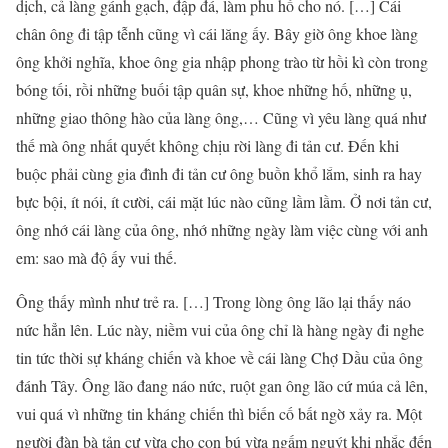
dịch, cả làng gánh gạch, đập đá, làm phu hồ cho nó. […] Cái
chân ông đi tập tễnh cũng vì cái lăng ấy. Bây giờ ông khoe làng
ông khởi nghĩa, khoe ông gia nhập phong trào từ hồi kì còn trong
bóng tối, rồi những buối tập quân sự, khoe những hố, những ụ,
những giao thông hào của làng ông,… Cũng vì yêu làng quá như
thế mà ông nhất quyết không chịu rời làng đi tản cư. Đến khi
buộc phải cùng gia đình đi tản cư ông buồn khổ lắm, sinh ra hay
bực bội, ít nói, ít cười, cái mặt lúc nào cũng lầm lầm. Ở nơi tản cư,
ông nhớ cái làng của ông, nhớ những ngày làm việc cùng với anh
em: sao mà độ ấy vui thế.
Ông thấy mình như trẻ ra. […] Trong lòng ông lão lại thấy náo
nức hẳn lên. Lúc này, niềm vui của ông chỉ là hàng ngày đi nghe
tin tức thời sự kháng chiến và khoe về cái làng Chợ Dầu của ông
đánh Tây. Ông lão đang náo nức, ruột gan ông lão cứ múa cả lên,
vui quá vì những tin kháng chiến thì biến cố bất ngờ xảy ra. Một
người đàn bà tản cư vừa cho con bú vừa ngấm nguýt khi nhắc đến