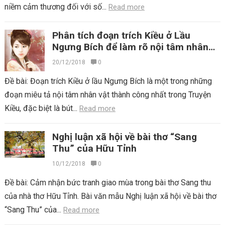
niềm cảm thương đối với số...
Read more
Phân tích đoạn trích Kiều ở Lầu
Ngưng Bích để làm rõ nội tâm nhân
vật và bút pháp tả cảnh ngụ tình
20/12/2018
0
Đề bài: Đoạn trích Kiều ở lầu Ngưng Bích là một trong những
đoạn miêu tả nội tâm nhân vật thành công nhất trong Truyện
Kiều, đặc biệt là bút...
Read more
Nghị luận xã hội về bài thơ “Sang
Thu” của Hữu Tỉnh
10/12/2018
0
Đề bài: Cảm nhận bức tranh giao mùa trong bài thơ Sang thu
của nhà thơ Hữu Tỉnh. Bài văn mẫu Nghị luận xã hội về bài thơ
“Sang Thu” của...
Read more