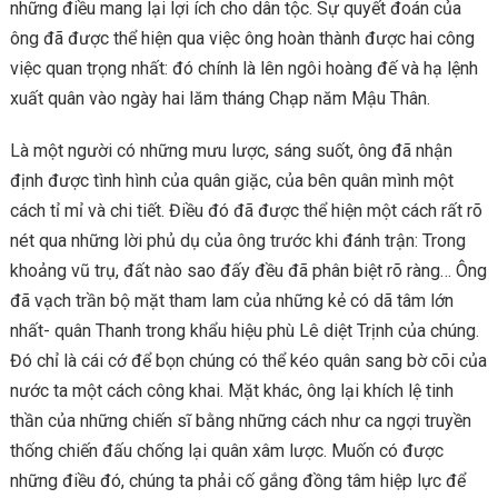
những điều mang lại lợi ích cho dân tộc. Sự quyết đoán của
ông đã được thể hiện qua việc ông hoàn thành được hai công
việc quan trọng nhất: đó chính là lên ngôi hoàng đế và hạ lệnh
xuất quân vào ngày hai lăm tháng Chạp năm Mậu Thân.
Là một người có những mưu lược, sáng suốt, ông đã nhận
định được tình hình của quân giặc, của bên quân mình một
cách tỉ mỉ và chi tiết. Điều đó đã được thể hiện một cách rất rõ
nét qua những lời phủ dụ của ông trước khi đánh trận: Trong
khoảng vũ trụ, đất nào sao đấy đều đã phân biệt rõ ràng… Ông
đã vạch trần bộ mặt tham lam của những kẻ có dã tâm lớn
nhất- quân Thanh trong khẩu hiệu phù Lê diệt Trịnh của chúng.
Đó chỉ là cái cớ để bọn chúng có thể kéo quân sang bờ cõi của
nước ta một cách công khai. Mặt khác, ông lại khích lệ tinh
thần của những chiến sĩ bằng những cách như ca ngợi truyền
thống chiến đấu chống lại quân xâm lược. Muốn có được
những điều đó, chúng ta phải cố gắng đồng tâm hiệp lực để