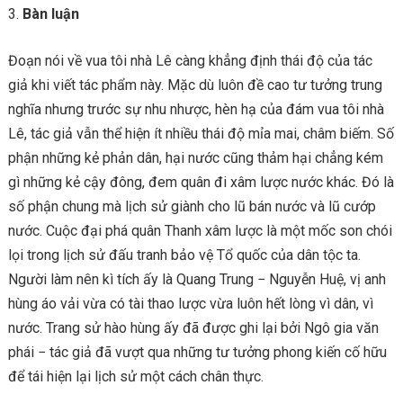
Bàn luận
Đoạn nói về vua tôi nhà Lê càng khẳng định thái độ của tác
giả khi viết tác phẩm này. Mặc dù luôn đề cao tư tưởng trung
nghĩa nhưng trước sự nhu nhược, hèn hạ của đám vua tôi nhà
Lê, tác giả vẫn thể hiện ít nhiều thái độ mỉa mai, châm biếm. Số
phận những kẻ phản dân, hại nước cũng thảm hại chẳng kém
gì những kẻ cậy đông, đem quân đi xâm lược nước khác. Đó là
số phận chung mà lịch sử giành cho lũ bán nước và lũ cướp
nước. Cuộc đại phá quân Thanh xâm lược là một mốc son chói
lọi trong lịch sử đấu tranh bảo vệ Tổ quốc của dân tộc ta.
Người làm nên kì tích ấy là Quang Trung − Nguyễn Huệ, vị anh
hùng áo vải vừa có tài thao lược vừa luôn hết lòng vì dân, vì
nước. Trang sử hào hùng ấy đã được ghi lại bởi Ngô gia văn
phái − tác giả đã vượt qua những tư tưởng phong kiến cố hữu
để tái hiện lại lịch sử một cách chân thực.