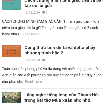
Cách chứng minh tam giác cân và bài
tập có lời giải
12/12/2020
0
CÁCH CHỨNG MINH TAM GIÁC CÂN 1 . Tam giác cân – Khái
niệm tam giác cân là gì? Tam giác cân là tam giác có 2 cạnh
bằng nhau....
Read more
Công thức tính delta và delta phẩy
phương trình bậc 2
12/12/2020
0
Toán học luôn phong phú và đa dạng với nhiều dạng toán từ
đơn giản cho đến phức tạp đòi học chúng ta phải tư duy cũng
như phải ghi...
Read more
Lắng nghe tiếng lòng của Thanh Hải
trong bài thơ Mùa xuân nho nhỏ.