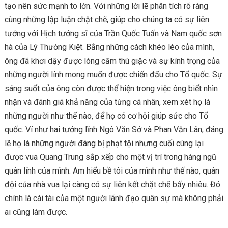
tạo nên sức mạnh to lớn. Với những lời lẽ phân tích rõ ràng
cùng những lập luận chặt chẽ, giúp cho chúng ta có sự liên
tưởng với Hịch tướng sĩ của Trần Quốc Tuấn và Nam quốc sơn
hà của Lý Thường Kiệt. Bằng những cách khéo léo của mình,
ông đã khơi dậy được lòng căm thù giặc và sự kính trọng của
những người lính mong muốn được chiến đấu cho Tổ quốc. Sự
sáng suốt của ông còn được thể hiện trong việc ông biết nhìn
nhận và đánh giá khả năng của từng cá nhân, xem xét họ là
những người như thế nào, để họ có cơ hội giúp sức cho Tổ
quốc. Ví như hai tướng lĩnh Ngô Văn Sở và Phan Văn Lân, đáng
lẽ họ là những người đáng bị phạt tội nhưng cuối cùng lại
được vua Quang Trung sắp xếp cho một vị trí trong hàng ngũ
quân lính của mình. Am hiểu bề tôi của mình như thế nào, quân
đội của nhà vua lại càng có sự liên kết chặt chẽ bấy nhiêu. Đó
chính là cái tài của một người lãnh đạo quân sự mà không phải
ai cũng làm được.