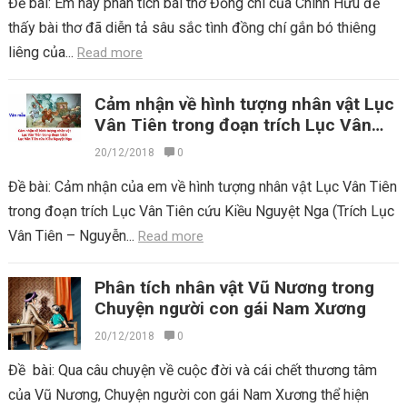
Đề bài: Em hãy phân tích bài thơ Đồng chí của Chính Hữu để
thấy bài thơ đã diễn tả sâu sắc tình đồng chí gắn bó thiêng
liêng của...
Read more
Cảm nhận về hình tượng nhân vật Lục
Vân Tiên trong đoạn trích Lục Vân
Tiên cứu Kiều Nguyệt Nga
20/12/2018
0
Đề bài: Cảm nhận của em về hình tượng nhân vật Lục Vân Tiên
trong đoạn trích Lục Vân Tiên cứu Kiều Nguyệt Nga (Trích Lục
Vân Tiên – Nguyễn...
Read more
Phân tích nhân vật Vũ Nương trong
Chuyện người con gái Nam Xương
20/12/2018
0
Đề bài: Qua câu chuyện về cuộc đời và cái chết thương tâm
của Vũ Nương, Chuyện người con gái Nam Xương thể hiện