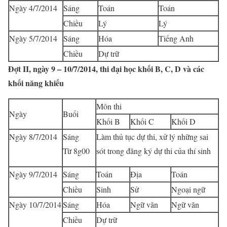
Ngày 4/7/2014
Sáng
Toán
Toán
Chiều
Lý
Lý
Ngày 5/7/2014
Sáng
Hóa
Tiếng Anh
Chiều
Dự trữ
Đợt II, ngày 9 – 10/7/2014, thi đại học khối B, C, D và các
khối năng khiếu
Môn thi
Ngày
Buổi
Khối B
Khối C
Khối D
Ngày 8/7/2014
Sáng
Làm thủ tục dự thi, xử lý những sai
Từ 8g00
sót trong đăng ký dự thi của thí sinh
Ngày 9/7/2014
Sáng
Toán
Địa
Toán
Chiều
Sinh
Sử
Ngoại ngữ
Ngày 10/7/2014
Sáng
Hóa
Ngữ văn
Ngữ văn
Chiều
Dự trữ