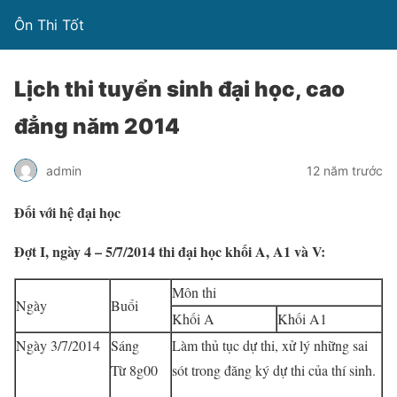
Ôn Thi Tốt
Lịch thi tuyển sinh đại học, cao
đẳng năm 2014
admin
12 năm trước
Đối với hệ đại học
Đợt I, ngày 4 – 5/7/2014 thi đại học khối A, A1 và V:
Môn thi
Ngày
Buổi
Khối A
Khối A1
Ngày 3/7/2014
Sáng
Làm thủ tục dự thi, xử lý những sai
Từ 8g00
sót trong đăng ký dự thi của thí sinh.