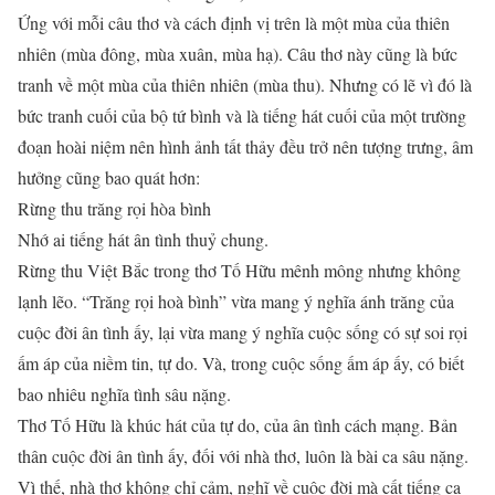
Ứng với mỗi câu thơ và cách định vị trên là một mùa của thiên
nhiên (mùa đông, mùa xuân, mùa hạ). Câu thơ này cũng là bức
tranh về một mùa của thiên nhiên (mùa thu). Nhưng có lẽ vì đó là
bức tranh cuối của bộ tứ bình và là tiếng hát cuối của một trường
đoạn hoài niệm nên hình ảnh tất thảy đều trở nên tượng trưng, âm
hưởng cũng bao quát hơn:
Rừng thu trăng rọi hòa bình
Nhớ ai tiếng hát ân tình thuỷ chung.
Rừng thu Việt Bắc trong thơ Tố Hữu mênh mông nhưng không
lạnh lẽo. “Trăng rọi hoà bình” vừa mang ý nghĩa ánh trăng của
cuộc đời ân tình ấy, lại vừa mang ý nghĩa cuộc sống có sự soi rọi
ấm áp của niềm tin, tự do. Và, trong cuộc sống ấm áp ấy, có biết
bao nhiêu nghĩa tình sâu nặng.
Thơ Tố Hữu là khúc hát của tự do, của ân tình cách mạng. Bản
thân cuộc đời ân tình ấy, đối với nhà thơ, luôn là bài ca sâu nặng.
Vì thế, nhà thơ không chỉ cảm, nghĩ về cuộc đời mà cất tiếng ca