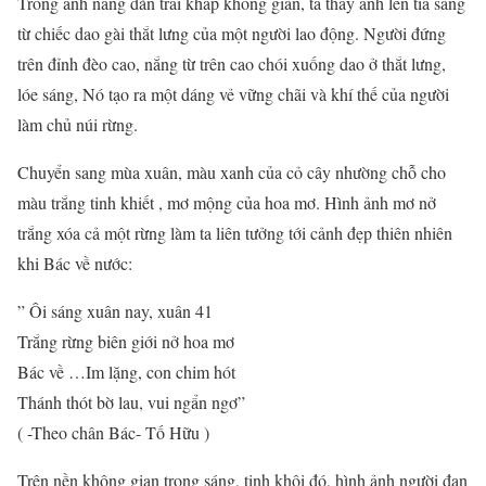
Trong ánh nắng dàn trải khắp không gian, ta thấy ánh lên tia sáng
từ chiếc dao gài thắt lưng của một người lao động. Người đứng
trên đỉnh đèo cao, nắng từ trên cao chói xuống dao ở thắt lưng,
lóe sáng, Nó tạo ra một dáng vẻ vững chãi và khí thế của người
làm chủ núi rừng.
Chuyển sang mùa xuân, màu xanh của cỏ cây nhường chỗ cho
màu trắng tinh khiết , mơ mộng của hoa mơ. Hình ảnh mơ nở
trắng xóa cả một rừng làm ta liên tưởng tới cảnh đẹp thiên nhiên
khi Bác về nước:
” Ôi sáng xuân nay, xuân 41
Trắng rừng biên giới nở hoa mơ
Bác về …Im lặng, con chim hót
Thánh thót bờ lau, vui ngẩn ngơ”
( -Theo chân Bác- Tố Hữu )
Trên nền không gian trong sáng, tinh khôi đó, hình ảnh người đan