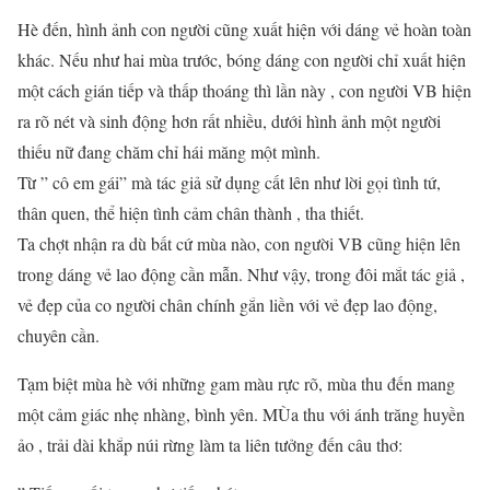
Hè đến, hình ảnh con người cũng xuất hiện với dáng vẻ hoàn toàn
khác. Nếu như hai mùa trước, bóng dáng con người chỉ xuất hiện
một cách gián tiếp và thấp thoáng thì lần này , con người VB hiện
ra rõ nét và sinh động hơn rất nhiều, dưới hình ảnh một người
thiếu nữ đang chăm chỉ hái măng một mình.
Từ ” cô em gái” mà tác giả sử dụng cất lên như lời gọi tình tứ,
thân quen, thể hiện tình cảm chân thành , tha thiết.
Ta chợt nhận ra dù bất cứ mùa nào, con người VB cũng hiện lên
trong dáng vẻ lao động cần mẫn. Như vậy, trong đôi mắt tác giả ,
vẻ đẹp của co người chân chính gắn liền với vẻ đẹp lao động,
chuyên cần.
Tạm biệt mùa hè với những gam màu rực rõ, mùa thu đến mang
một cảm giác nhẹ nhàng, bình yên. MÙa thu với ánh trăng huyền
ảo , trải dài khắp núi rừng làm ta liên tưởng đến câu thơ: