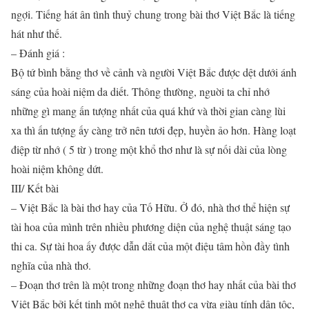
ngợi. Tiếng hát ân tình thuỷ chung trong bài thơ Việt Bắc là tiếng
hát như thế.
– Đánh giá :
Bộ tứ bình bằng thơ về cảnh và người Việt Bắc được dệt dưới ánh
sáng của hoài niệm da diết. Thông thường, nguời ta chỉ nhớ
những gì mang ấn tượng nhất của quá khứ và thời gian càng lùi
xa thì ấn tượng ấy càng trở nên tươi đẹp, huyền ảo hơn. Hàng loạt
điệp từ nhớ ( 5 từ ) trong một khổ thơ như là sự nối dài của lòng
hoài niệm không dứt.
III/ Kết bài
– Việt Bắc là bài thơ hay của Tố Hữu. Ở đó, nhà thơ thể hiện sự
tài hoa của mình trên nhiều phương diện của nghệ thuật sáng tạo
thi ca. Sự tài hoa ấy được dẫn dắt của một điệu tâm hồn đầy tình
nghĩa của nhà thơ.
– Đoạn thơ trên là một trong những đoạn thơ hay nhất của bài thơ
Việt Bắc bởi kết tinh một nghệ thuật thơ ca vừa giàu tính dân tộc,