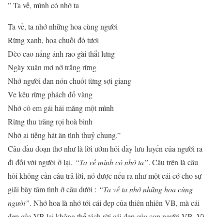
” Ta về, mình có nhớ ta
Ta về, ta nhớ những hoa cùng người
Rừng xanh, hoa chuối đỏ tươi
Đèo cao nắng ánh rao gài thắt lưng
Ngày xuân mơ nở trắng rừng
Nhớ người đan nón chuốt từng sợi giang
Ve kêu rừng phách đổ vàng
Nhớ cô em gái hái măng một mình
Rừng thu trăng rọi hoà bình
Nhớ ai tiếng hát ân tình thuỷ chung.”
Câu đầu đoạn thơ như là lời ướm hỏi đầy lưu luyến của người ra
đi đối với người ở lại.
“Ta về mình có nhớ ta”
. Câu trên là câu
hỏi không cần câu trả lời, nó được nếu ra như một cái cớ cho sự
giãi bày tâm tình ở câu dưới :
“Ta về ta nhớ những hoa cùng
người”
. Nhớ hoa là nhớ tới cái đẹp của thiên nhiên VB, mà cái
đẹp của VB lại không thể tách rời cái đẹp của con người VB. Vì