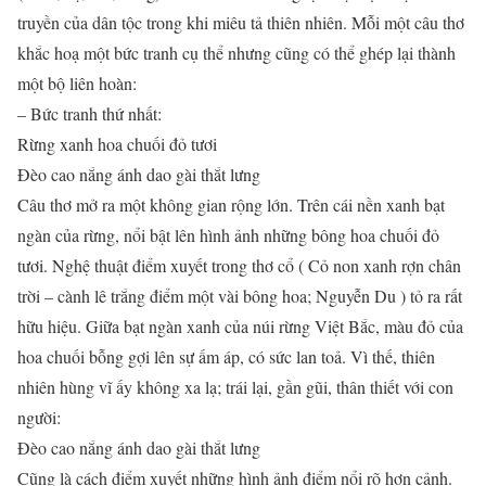
truyền của dân tộc trong khi miêu tả thiên nhiên. Mỗi một câu thơ
khắc hoạ một bức tranh cụ thể nhưng cũng có thể ghép lại thành
một bộ liên hoàn:
– Bức tranh thứ nhất:
Rừng xanh hoa chuối đỏ tươi
Đèo cao nắng ánh dao gài thắt lưng
Câu thơ mở ra một không gian rộng lớn. Trên cái nền xanh bạt
ngàn của rừng, nổi bật lên hình ảnh những bông hoa chuối đỏ
tươi. Nghệ thuật điểm xuyết trong thơ cổ ( Cỏ non xanh rợn chân
trời – cành lê trắng điểm một vài bông hoa; Nguyễn Du ) tỏ ra rất
hữu hiệu. Giữa bạt ngàn xanh của núi rừng Việt Bắc, màu đỏ của
hoa chuối bỗng gợi lên sự ấm áp, có sức lan toả. Vì thế, thiên
nhiên hùng vĩ ấy không xa lạ; trái lại, gần gũi, thân thiết với con
người:
Đèo cao nắng ánh dao gài thắt lưng
Cũng là cách điểm xuyết những hình ảnh điểm nổi rõ hơn cảnh.