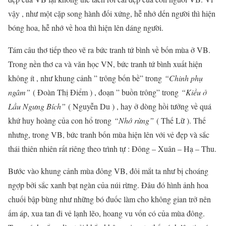
vậy , như một cặp song hành đối xứng, hễ nhớ dến người thì hiện
bóng hoa, hễ nhớ về hoa thì hiện lên dáng người.
Tám câu thơ tiếp theo vẽ ra bức tranh tứ bình về bốn mùa ở VB.
Trong nền thơ ca và văn học VN, bức tranh tứ bình xuất hiện
không ít , như khung cảnh ” trông bốn bề” trong
“Chinh phụ
ngâm”
( Đoàn Thị Điểm ) , đoạn ” buồn trông” trong
“Kiều ở
Lầu Ngưng Bích”
( Nguyễn Du ) , hay ở dòng hồi tưởng về quá
khứ huy hoàng của con hổ trong
“Nhớ rừng”
( Thế Lữ ). Thế
nhưng, trong VB, bức tranh bốn mùa hiện lên với vẻ đẹp và sắc
thái thiên nhiên rất riêng theo trình tự : Đông – Xuân – Hạ – Thu.
Bước vào khung cảnh mùa đông VB, đôi mắt ta như bị choáng
ngợp bởi sắc xanh bạt ngàn của núi rừng. Đâu đó hình ảnh hoa
chuối bập bùng như những bó đuốc làm cho không gian trở nên
ấm áp, xua tan đi vẻ lạnh lẽo, hoang vu vốn có của mùa đông.