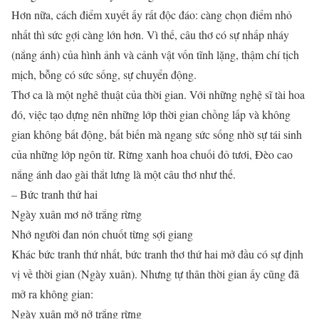
Hơn nữa, cách điểm xuyết ấy rất độc đáo: càng chọn điểm nhỏ
nhất thì sức gợi càng lớn hơn. Vì thế, câu thơ có sự nhấp nháy
(nắng ánh) của hình ảnh và cảnh vật vốn tĩnh lặng, thậm chí tịch
mịch, bỗng có sức sống, sự chuyển động.
Thơ ca là một nghê thuật của thời gian. Với những nghệ sĩ tài hoa
đó, việc tạo dựng nên những lớp thời gian chồng lấp và không
gian không bất động, bất biến mà ngang sức sống nhờ sự tái sinh
của những lớp ngôn từ. Rừng xanh hoa chuối đỏ tươi, Đèo cao
nắng ánh dao gài thắt lưng là một câu thơ như thế.
– Bức tranh thứ hai
Ngày xuân mơ nở trắng rừng
Nhớ người đan nón chuốt từng sợi giang
Khác bức tranh thứ nhất, bức tranh thơ thứ hai mở đầu có sự định
vị về thời gian (Ngày xuân). Nhưng tự thân thời gian ấy cũng đã
mở ra không gian:
Ngày xuân mở nở trắng rừng