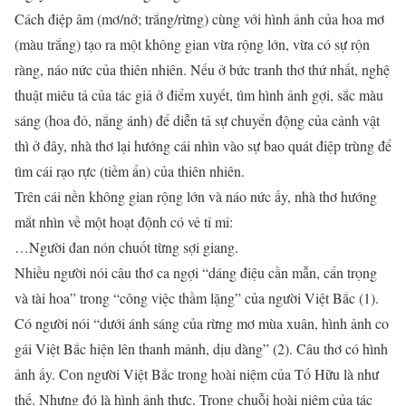
Cách điệp âm (mơ/nở; trắng/rừng) cùng với hình ảnh của hoa mơ
(màu trắng) tạo ra một không gian vừa rộng lớn, vừa có sự rộn
ràng, náo nức của thiên nhiên. Nếu ở bức tranh thơ thứ nhất, nghệ
thuật miêu tả của tác giả ở điểm xuyết, tìm hình ảnh gợi, sắc màu
sáng (hoa đỏ, nắng ánh) để diễn tả sự chuyển động của cảnh vật
thì ở đây, nhà thơ lại hướng cái nhìn vào sự bao quát điệp trùng để
tìm cái rạo rực (tiềm ẩn) của thiên nhiên.
Trên cái nền không gian rộng lớn và náo nức ấy, nhà thơ hướng
mắt nhìn về một hoạt độnh có vẻ tỉ mỉ:
…Người đan nón chuốt từng sợi giang.
Nhiều người nói câu thơ ca ngợi “dáng điệu cần mẫn, cẩn trọng
và tài hoa” trong “công việc thầm lặng” của người Việt Bắc (1).
Có người nói “dưới ánh sáng của rừng mơ mùa xuân, hình ảnh co
gái Việt Bắc hiện lên thanh mảnh, dịu dàng” (2). Câu thơ có hình
ảnh ấy. Con người Việt Bắc trong hoài niệm của Tố Hữu là như
thế. Nhưng đó là hình ảnh thực. Trong chuỗi hoài niệm của tác