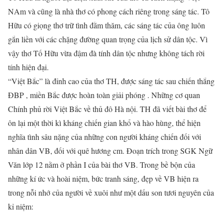
NAm và cũng là nhà thơ có phong cách riêng trong sáng tác. Tô
Hữu có giọng thơ trữ tình đằm thăm, các sáng tác của ông luôn
gắn liền với các chặng đường quan trọng của lịch sử dân tộc. Vì
vậy thơ Tố Hữu vừa đậm đà tính dân tộc nhưng không tách rời
tính hiện đại.
“Việt Bắc” là đỉnh cao của thơ TH, được sáng tác sau chiến thắng
ĐBP , miền Bắc được hoàn toàn giải phóng . Những cơ quan
Chính phủ rời Việt Bắc về thủ đô Hà nội. TH đã viết bài thơ để
ôn lại một thời kì kháng chiến gian khổ và hào hùng, thể hiện
nghĩa tình sâu nặng của những con người kháng chiến đối với
nhân dân VB, đối với quê hương cm. Đoạn trích trong SGK Ngữ
Văn lớp 12 nằm ở phần I của bài thơ VB. Trong bề bộn của
những kí ức và hoài niệm, bức tranh sáng, đẹp về VB hiện ra
trong nỗi nhớ của người về xuôi như một dấu son tươi nguyên của
kỉ niệm: