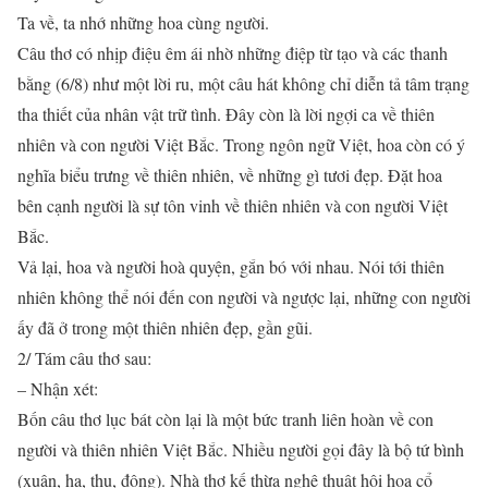
Ta về, ta nhớ những hoa cùng người.
Câu thơ có nhịp điệu êm ái nhờ những điệp từ tạo và các thanh
bằng (6/8) như một lời ru, một câu hát không chỉ diễn tả tâm trạng
tha thiết của nhân vật trữ tình. Đây còn là lời ngợi ca về thiên
nhiên và con người Việt Bắc. Trong ngôn ngữ Việt, hoa còn có ý
nghĩa biểu trưng về thiên nhiên, về những gì tươi đẹp. Đặt hoa
bên cạnh người là sự tôn vinh về thiên nhiên và con người Việt
Bắc.
Vả lại, hoa và người hoà quyện, gắn bó với nhau. Nói tới thiên
nhiên không thể nói đến con người và ngược lại, những con người
ấy đã ở trong một thiên nhiên đẹp, gần gũi.
2/ Tám câu thơ sau:
– Nhận xét:
Bốn câu thơ lục bát còn lại là một bức tranh liên hoàn về con
người và thiên nhiên Việt Bắc. Nhiều người gọi đây là bộ tứ bình
(xuân, hạ, thu, đông). Nhà thơ kế thừa nghệ thuật hội hoạ cổ