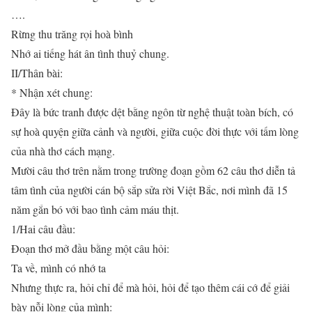
….
Rừng thu trăng rọi hoà bình
Nhớ ai tiếng hát ân tình thuỷ chung.
II/Thân bài:
* Nhận xét chung:
Đây là bức tranh được dệt bằng ngôn từ nghệ thuật toàn bích, có
sự hoà quyện giữa cảnh và người, giữa cuộc đời thực với tấm lòng
của nhà thơ cách mạng.
Mười câu thơ trên nằm trong trường đoạn gồm 62 câu thơ diễn tả
tâm tình của người cán bộ sắp sửa rời Việt Bắc, nơi mình đã 15
năm gắn bó với bao tình cảm máu thịt.
1/Hai câu đầu:
Đoạn thơ mở đầu bằng một câu hỏi:
Ta về, mình có nhớ ta
Nhưng thực ra, hỏi chỉ để mà hỏi, hỏi để tạo thêm cái cớ để giải
bày nỗi lòng của mình: