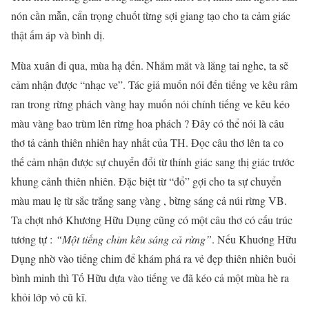
nón cần mẫn, cẩn trọng chuốt từng sợi giang tạo cho ta cảm giác
thật ấm áp và bình dị.
Mùa xuân đi qua, mùa hạ đến. Nhắm mắt và lắng tai nghe, ta sẽ
cảm nhận được “nhạc ve”. Tác giả muốn nói đến tiếng ve kêu râm
ran trong rừng phách vàng hay muốn nói chính tiếng ve kêu kéo
màu vàng bao trùm lên rừng hoa phách ? Đây có thể nói là câu
thơ tả cảnh thiên nhiên hay nhất của TH. Đọc câu thơ lên ta co
thế cảm nhận được sự chuyển đổi từ thính giác sang thị giác trước
khung cảnh thiên nhiên. Đặc biệt từ “đổ” gợi cho ta sự chuyển
màu mau lẹ từ sắc trắng sang vàng , bừng sáng cả núi rừng VB.
Ta chợt nhớ Khương Hữu Dụng cũng có một câu thơ có cấu trúc
tương tự :
“Một tiếng chim kêu sáng cả rừng”
. Nếu Khuơng Hữu
Dụng nhờ vào tiếng chim để khám phá ra vẻ đẹp thiên nhiên buổi
bình minh thì Tố Hữu dựa vào tiếng ve đã kéo cả một mùa hè ra
khỏi lớp vỏ cũ kĩ.