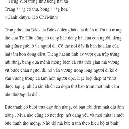
” Tiếng suối trong như tiếng hát xa
Trăng ***g cổ thụ, bóng ***g hoa”
(-Cảnh khuya- Hồ Chí Minh)
Trong thơ của Bác của Bác có tiếng hát của thiên nhiên thì trong
thơ của Tố Hữu cũng có tiếng hát: tiếng hát của con người, tiếng
hát giữa người ở và người đi. Có thể nói đây là bản hòa âm của
hai tâm hồn đồng điệu. Tiếng hát ân tình ấy vượt qua trập trùng
núi rừng, băng qua mênh mông biển cả của thời gian mà vướng
vít bước chân người đi, nó vấn vương trong lòng người đi kẻ ở,
vấn vương trong cả tâm hồn người đọc. Đặc biệt điệp từ “nhớ
được lặp lại nhiều lần khiến cả đoạn thơ bao trùm một tình cảm
nhớ thương da diết.
Bức tranh có buối trưa đầy ánh nắng, có bầu trời đêm mát dịu ánh
trăng . Mùa nào cũng có nét đẹp, nét đáng yêu và mỗi mùa là một
bức tranh thơ mộng. Nhờ đó mà bức tranh theo kiểu bộ tứ bình