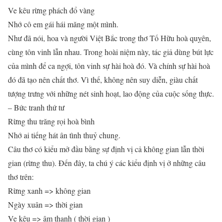
Ve kêu rừng phách đổ vàng
Nhớ cô em gái hái măng một mình.
Như đã nói, hoa và người Việt Bắc trong thơ Tố Hữu hoà quỵên,
cùng tôn vinh lẫn nhau. Trong hoài niệm này, tác giả dùng bút lực
của mình để ca ngợi, tôn vinh sự hài hoà đó. Và chính sự hài hoà
đó đã tạo nên chất thơ. Vì thế, không nên suy diễn, giàu chất
tượng trưng với những nét sinh hoạt, lao động của cuộc sống thực.
– Bức tranh thứ tư
Rừng thu trăng rọi hoà bình
Nhớ ai tiếng hát ân tình thuỷ chung.
Câu thơ có kiểu mở đầu bằng sự định vị cả không gian lẫn thời
gian (rừng thu). Đến đây, ta chú ý các kiểu định vị ở những câu
thơ trên:
Rừng xanh => không gian
Ngày xuân => thời gian
Ve kêu => âm thanh ( thời gian )