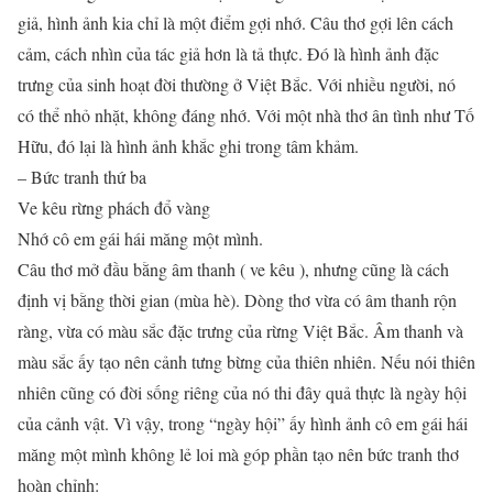
giả, hình ảnh kia chỉ là một điểm gợi nhớ. Câu thơ gợi lên cách
cảm, cách nhìn của tác giả hơn là tả thực. Đó là hình ảnh đặc
trưng của sinh hoạt đời thường ở Việt Bắc. Với nhiều người, nó
có thể nhỏ nhặt, không đáng nhớ. Với một nhà thơ ân tình như Tố
Hữu, đó lại là hình ảnh khắc ghi trong tâm khảm.
– Bức tranh thứ ba
Ve kêu rừng phách đổ vàng
Nhớ cô em gái hái măng một mình.
Câu thơ mở đầu bằng âm thanh ( ve kêu ), nhưng cũng là cách
định vị bằng thời gian (mùa hè). Dòng thơ vừa có âm thanh rộn
ràng, vừa có màu sắc đặc trưng của rừng Việt Bắc. Âm thanh và
màu sắc ấy tạo nên cảnh tưng bừng của thiên nhiên. Nếu nói thiên
nhiên cũng có đời sống riêng của nó thi đây quả thực là ngày hội
của cảnh vật. Vì vậy, trong “ngày hội” ấy hình ảnh cô em gái hái
măng một mình không lẻ loi mà góp phần tạo nên bức tranh thơ
hoàn chỉnh: