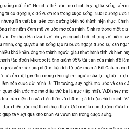
 sống mất rồi”. Nói như thế, ước mơ chính là ý nghĩa sống của m
ng ta có động lực để vươn lên trong cuộc sống. Nuôi dưỡng ước
 những lần thất bại trên con đường biến nó thành hiện thực. Chính 
ông nhờ niềm đam mê và ước mơ của mình. Sinh ra trong một gia
 đỗ vào Đại học Hardvard với chuyên ngành Luật nhưng với niềm s
a mình, ông quyết định sống tạo ra bước ngoặt trước sự can ngă
hiều khó khăn, ông trở thành người giàu nhất hành tinh và hiện nay
thành tập đoàn Microsoft, ông giành 95% tài sản của mình để làm
tỉ người vẫn sử dụng những tiện ích từ ước mơ mà Bill Gate mang l
ứ tư của một gia đình nông dân nghèo, người cha lại nghiện rượu,
u làm nên cuộc đời mình là: “Tin tưởng, suy nghĩ, mơ ước và can đ
n quan đến ước mơ mà điều thứ ba là trực tiếp nhất. W.Disney mơ
dựa trên niềm tin vào bản thân và những giá trị của chính mình. V
n đảm biến ước mơ thành hiện thực. Ước mơ là con đường đưa ta
c giúp ta vượt qua khó khăn và vươn lên trong cuộc sống.