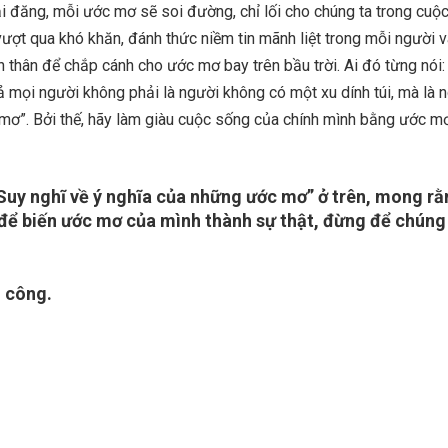
ải đăng, mỗi ước mơ sẽ soi đường, chỉ lối cho chúng ta trong cuộ
vượt qua khó khăn, đánh thức niềm tin mãnh liệt trong mỗi người 
 thân để chắp cánh cho ước mơ bay trên bầu trời. Ai đó từng nói:
ả mọi người không phải là người không có một xu dính túi, mà là 
mơ”. Bởi thế, hãy làm giàu cuộc sống của chính mình bằng ước m
Suy nghĩ về ý nghĩa của những ước mơ” ở trên, mong rằ
ể biến ước mơ của mình thành sự thật, đừng để chúng 
 công.