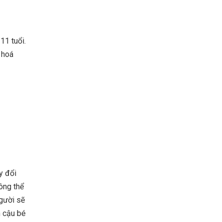
11 tuổi.
 hoá
y đổi
ông thể
người sẽ
h cậu bé