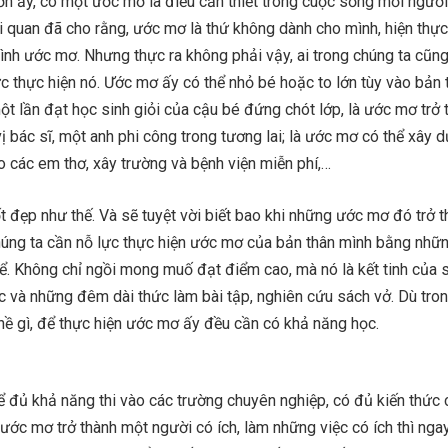
 lớn ấy, có một ước mơ là điều cần thiết trong cuộc sống mỗi người
 quan đã cho rằng, ước mơ là thứ không dành cho mình, hiện thực
nh ước mơ. Nhưng thực ra không phải vậy, ai trong chúng ta cũn
c thực hiện nó. Ước mơ ấy có thể nhỏ bé hoặc to lớn tùy vào bản 
t lần đạt học sinh giỏi của cậu bé đứng chót lớp, là ước mơ trở 
vị bác sĩ, một anh phi công trong tương lai; là ước mơ có thể xây
 các em thơ, xây trường và bệnh viện miễn phí,…
t đẹp như thế. Và sẽ tuyệt vời biết bao khi những ước mơ đó trở 
chúng ta cần nỗ lực thực hiện ước mơ của bản thân mình bằng nhữ
ể. Không chỉ ngồi mong muố đạt điểm cao, mà nó là kết tinh của 
c và những đêm dài thức làm bài tập, nghiên cứu sách vở. Dù tro
hề gì, để thực hiện ước mơ ấy đều cần có khả năng học.
ể đủ khả năng thi vào các trường chuyên nghiệp, có đủ kiến thức
ước mơ trở thành một người có ích, làm những việc có ích thì nga