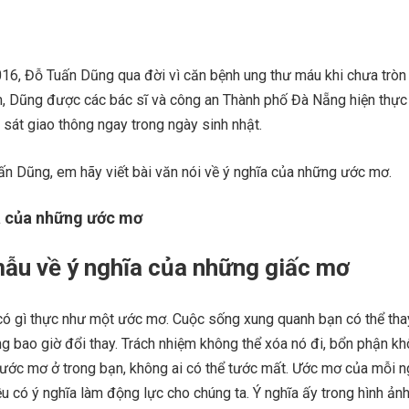
, Đỗ Tuấn Dũng qua đời vì căn bệnh ung thư máu khi chưa tròn 
 Dũng được các bác sĩ và công an Thành phố Đà Nẵng hiện thực
sát giao thông ngay trong ngày sinh nhật.
ấn Dũng, em hãy viết bài văn nói về ý nghĩa của những ước mơ.
a của những ước mơ
mẫu về ý nghĩa của những giấc mơ
 có gì thực như một ước mơ. Cuộc sống xung quanh bạn có thể tha
 bao giờ đổi thay. Trách nhiệm không thể xóa nó đi, bổn phận kh
ì ước mơ ở trong bạn, không ai có thể tước mất. Ước mơ của mỗi 
 có ý nghĩa làm động lực cho chúng ta. Ý nghĩa ấy trong hình ản