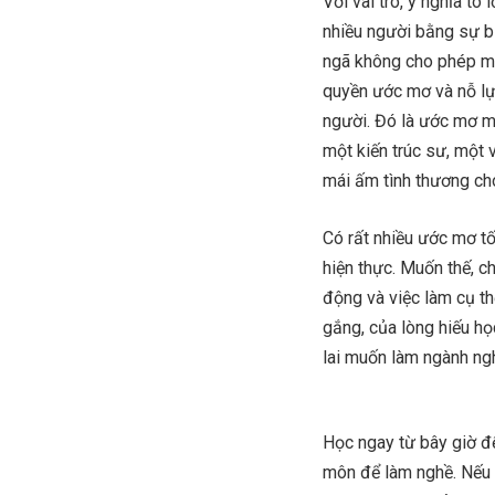
Với vai trò, ý nghĩa to
nhiều người bằng sự bi
ngã không cho phép mì
quyền ước mơ và nỗ lự
người. Đó là ước mơ mộ
một kiến trúc sư, một 
mái ấm tình thương cho
Có rất nhiều ước mơ tố
hiện thực. Muốn thế, 
động và việc làm cụ th
gắng, của lòng hiếu họ
lai muốn làm ngành ng
Học ngay từ bây giờ đ
môn để làm nghề. Nếu 