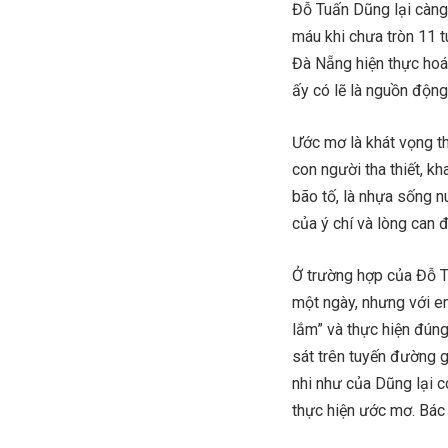
Đỗ Tuấn Dũng lại càng
máu khi chưa tròn 11 
Đà Nẵng hiện thực hoá
ấy có lẽ là nguồn động 
Ước mơ là khát vọng th
con người tha thiết, k
bão tố, là nhựa sống n
của ý chí và lòng can
Ở trường hợp của Đỗ T
một ngày, nhưng với em
lắm” và thực hiện đún
sát trên tuyến đường 
nhi như của Dũng lại c
thực hiện ước mơ. Bác