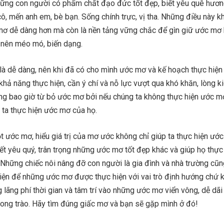
những con người có phẩm chất đạo đức tốt đẹp, biết yêu quê hươn
 cô, mến anh em, bè bạn. Sống chính trực, vị tha. Những điều này k
 mơ dễ dàng hơn mà còn là nền tảng vững chắc để gìn giữ ước mơ
ở nên méo mó, biến dạng.
à dễ dàng, nên khi đã có cho mình ước mơ và kế hoạch thực hiện 
hả năng thực hiện, cần ý chí và nỗ lực vượt qua khó khăn, lòng kiê
ừng bao giờ từ bỏ ước mơ bởi nếu chúng ta không thực hiện ước m
ê ta thực hiện ước mơ của họ.
 ước mơ, hiểu giá trị của mơ ước không chỉ giúp ta thực hiện ướ
ết yêu quý, trân trọng những ước mơ tốt đẹp khác và giúp họ thực
 Những chiếc nôi nâng đỡ con người là gia đình và nhà trường cũ
 kiện để những ước mơ được thực hiện với vai trò định hướng chứ 
 lãng phí thời gian và tâm trí vào những ước mơ viển vông, dễ dãi
ng trào. Hãy tìm đúng giấc mơ và bạn sẽ gặp mình ở đó!