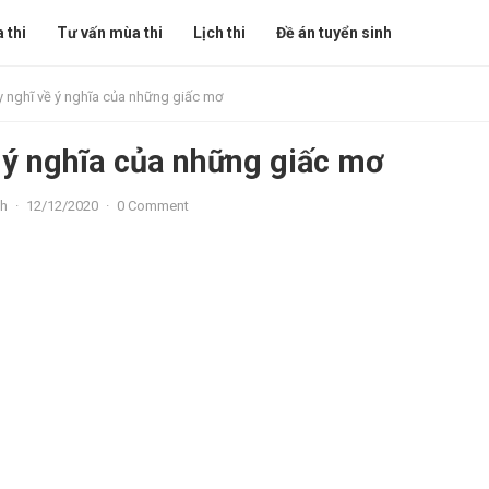
 thi
Tư vấn mùa thi
Lịch thi
Đề án tuyển sinh
 nghĩ về ý nghĩa của những giấc mơ
 ý nghĩa của những giấc mơ
th
·
12/12/2020
·
0 Comment