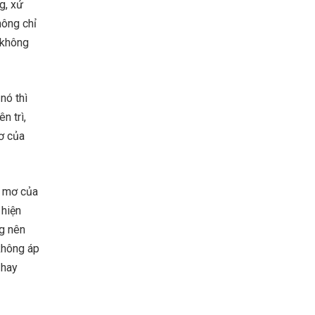
g, xứ
hông chỉ
 không
nó thì
n trì,
ơ của
c mơ của
 hiện
ng nên
không áp
 hay