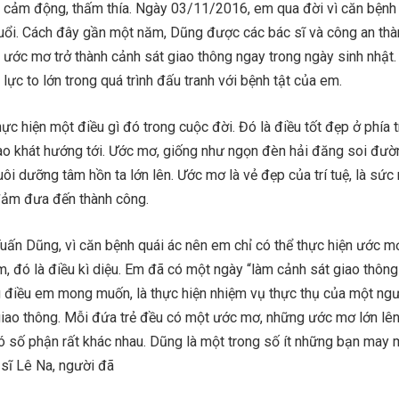
 cảm động, thấm thía. Ngày 03/11/2016, em qua đời vì căn bệnh
tuổi. Cách đây gần một năm, Dũng được các bác sĩ và công an th
 ước mơ trở thành cảnh sát giao thông ngay trong ngày sinh nhật
lực to lớn trong quá trình đấu tranh với bệnh tật của em.
ực hiện một điều gì đó trong cuộc đời. Đó là điều tốt đẹp ở phía
hao khát hướng tới. Ước mơ, giống như ngọn đèn hải đăng soi đườ
uôi dưỡng tâm hồn ta lớn lên. Ước mơ là vẻ đẹp của trí tuệ, là sứ
 đảm đưa đến thành công.
uấn Dũng, vì căn bệnh quái ác nên em chỉ có thể thực hiện ước m
, đó là điều kì diệu. Em đã có một ngày “làm cảnh sát giao thông
g điều em mong muốn, là thực hiện nhiệm vụ thực thụ của một ng
giao thông. Mỗi đứa trẻ đều có một ước mơ, những ước mơ lớn lê
ó số phận rất khác nhau. Dũng là một trong số ít những bạn may 
 sĩ Lê Na, người đã