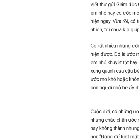
viết thư gửi Giám đốc
em nhỏ hay có ước mơ.
hiện ngay. Vừa rồi, c
nhiên, tôi chưa kịp gi
Có rất nhiều những ước
hiện được. Đó là ước 
em nhỏ khuyết tật hay
xung quanh của cậu bé
ước mơ khó hoặc không
con người nhỏ bé ấy đã
Cuộc đời, có những ướ
nhưng chắc chắn ước mơ
hay không thành nhưng
nói: “Đừng để tuột mất