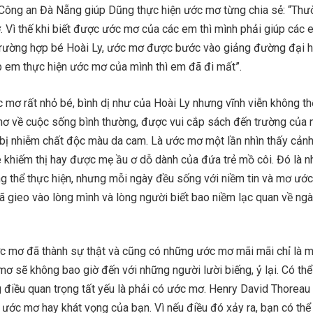
 Công an Đà Nẵng giúp Dũng thực hiện ước mơ từng chia sẻ: “Thư
 Vì thế khi biết được ước mơ của các em thì mình phải giúp các 
ó trường hợp bé Hoài Ly, ước mơ được bước vào giảng đường đại h
úp em thực hiện ước mơ của mình thì em đã đi mất”.
 mơ rất nhỏ bé, bình dị như của Hoài Ly nhưng vĩnh viễn không th
mơ về cuộc sống bình thường, được vui cắp sách đến trường của
 bị nhiễm chất độc màu da cam. Là ước mơ một lần nhìn thấy cảnh
 khiếm thị hay được mẹ ầu ơ dỗ dành của đứa trẻ mồ côi. Đó là 
 thể thực hiện, nhưng mỗi ngày đều sống với niềm tin và mơ ước
 gieo vào lòng mình và lòng người biết bao niềm lạc quan về ngà
c mơ đã thành sự thật và cũng có những ước mơ mãi mãi chỉ là 
 sẽ không bao giờ đến với những người lười biếng, ỷ lại. Có thể
 điều quan trọng tất yếu là phải có ước mơ. Henry David Thoreau
 ước mơ hay khát vọng của bạn. Vì nếu điều đó xảy ra, bạn có thể