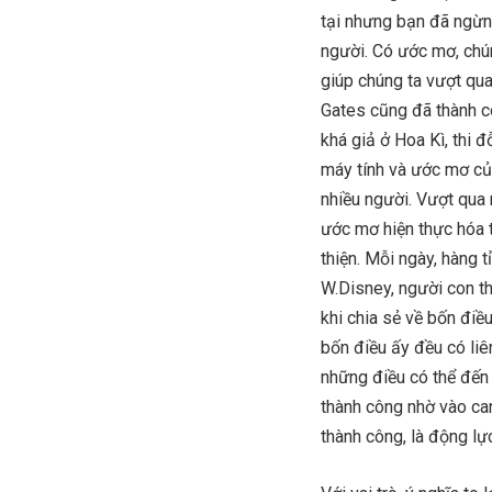
tại nhưng bạn đã ngừng
người. Có ước mơ, chú
giúp chúng ta vượt qua
Gates cũng đã thành c
khá giả ở Hoa Kì, thi
máy tính và ước mơ củ
nhiều người. Vượt qua n
ước mơ hiện thực hóa 
thiện. Mỗi ngày, hàng 
W.Disney, người con th
khi chia sẻ về bốn điề
bốn điều ấy đều có liê
những điều có thể đến 
thành công nhờ vào ca
thành công, là động lự