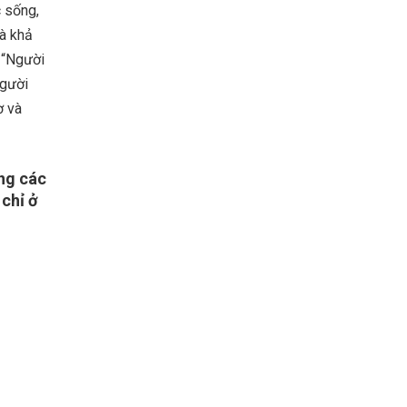
c sống,
và khả
 “Người
người
ơ và
ng các
chỉ ở