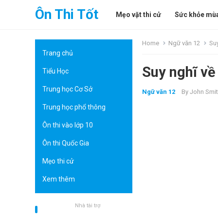
Ôn Thi Tốt
Mẹo vặt thi cử
Sức khỏe mùa
Home
Ngữ văn 12
Suy
Trang chủ
Suy nghĩ về
Tiểu Học
Trung học Cơ Sở
Ngữ văn 12
By
John Smi
Trung học phổ thông
Ôn thi vào lớp 10
Ôn thi Quốc Gia
Mẹo thi cử
Xem thêm
Nhà tài trợ