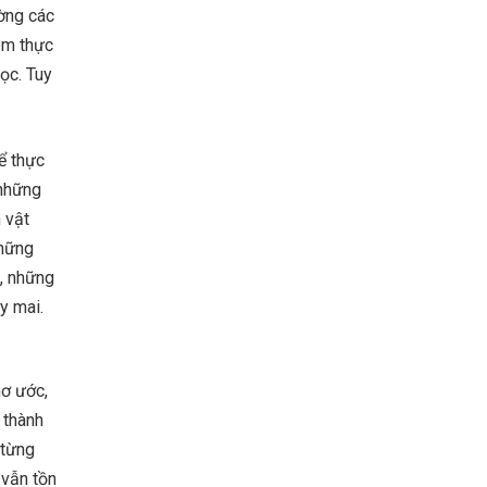
ờng các
em thực
ọc. Tuy
ể thực
 những
 vật
những
, những
y mai.
mơ ước,
 thành
 từng
 vẫn tồn