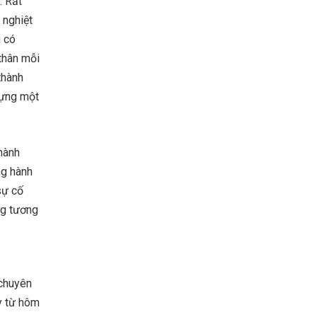
. Rất
 nghiệt
g có
thân mỗi
thành
 dựng một
thành
ng hành
sự cố
ng tương
 chuyên
y từ hôm