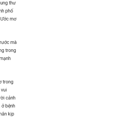
 ung thư
ành phố
. Ước mơ
 trước mà
ng trong
c mạnh
ơ trong
 vui
ười cảnh
n ở bệnh
mắn kịp