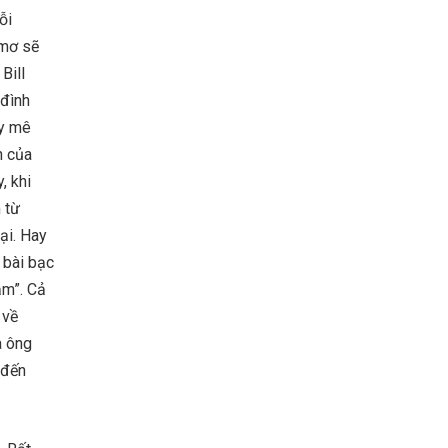
ỗi
 mơ sẽ
Bill
 đình
ay mê
n của
, khi
 từ
ại. Hay
 bài bạc
ảm”. Cả
 về
à ông
 đến